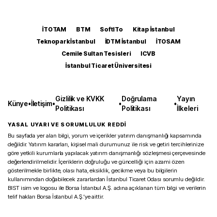
İTOTAM
BTM
SoftITo
Kitap İstanbul
Teknopark İstanbul
İDTM İstanbul
İTOSAM
Cemile Sultan Tesisleri
ICVB
İstanbul Ticaret Üniversitesi
Gizlilik ve KVKK
Doğrulama
Yayın
Künye
•
İletişim
•
•
•
Politikası
Politikası
İlkeleri
YASAL UYARI VE SORUMLULUK REDDİ
Bu sayfada yer alan bilgi, yorum ve içerikler yatırım danışmanlığı kapsamında
değildir. Yatırım kararları, kişisel mali durumunuz ile risk ve getiri tercihlerinize
göre yetkili kurumlarla yapılacak yatırım danışmanlığı sözleşmesi çerçevesinde
değerlendirilmelidir. İçeriklerin doğruluğu ve güncelliği için azami özen
gösterilmekle birlikte, olası hata, eksiklik, gecikme veya bu bilgilerin
kullanımından doğabilecek zararlardan İstanbul Ticaret Odası sorumlu değildir.
BIST isim ve logosu ile Borsa İstanbul A.Ş. adına açıklanan tüm bilgi ve verilerin
telif hakları Borsa İstanbul A.Ş.’ye aittir.