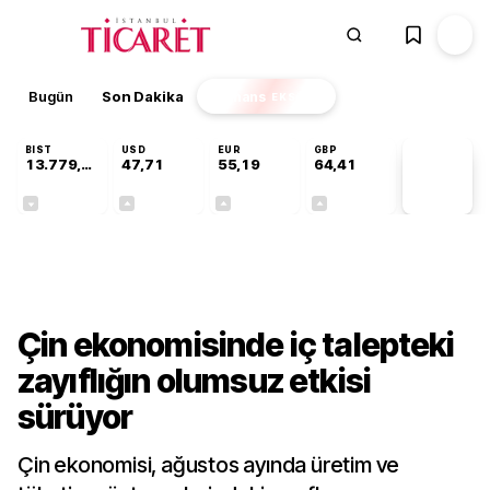
Bugün
Son Dakika
Finans
EKSTRA
BIST
USD
EUR
GBP
13.779,39
47,71
55,19
64,41
PİYASA
VERİLERİ
-0,14%
+0,18%
+0,32%
+0,38%
Gündem
Çin ekonomisinde iç talepteki
zayıflığın olumsuz etkisi
sürüyor
Çin ekonomisi, ağustos ayında üretim ve