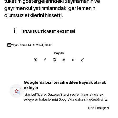
tüketim göstergelerindeki zayıflamanın ve
gayrimenkul yatırımlarındaki gerilemenin
olumsuz etkilerini hissetti.
İ
İSTANBUL TICARET GAZETESI
Yayınlanma
14.09.2024, 10:48
Paylaş
N
Google'da bizi tercih edilen kaynak olarak
ekleyin
İstanbul Ticaret Gazetesi
'i tercih edilen kaynak olarak
ekleyerek haberlerimizi Google'da daha sık görebilirsiniz.
Kaynak ekle
Nasıl çalışır?
›