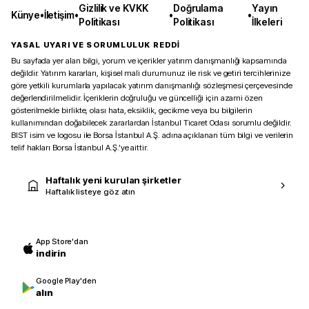
Gizlilik ve KVKK
Doğrulama
Yayın
Künye
•
İletişim
•
•
•
Politikası
Politikası
İlkeleri
YASAL UYARI VE SORUMLULUK REDDİ
Bu sayfada yer alan bilgi, yorum ve içerikler yatırım danışmanlığı kapsamında
değildir. Yatırım kararları, kişisel mali durumunuz ile risk ve getiri tercihlerinize
göre yetkili kurumlarla yapılacak yatırım danışmanlığı sözleşmesi çerçevesinde
değerlendirilmelidir. İçeriklerin doğruluğu ve güncelliği için azami özen
gösterilmekle birlikte, olası hata, eksiklik, gecikme veya bu bilgilerin
kullanımından doğabilecek zararlardan İstanbul Ticaret Odası sorumlu değildir.
BIST isim ve logosu ile Borsa İstanbul A.Ş. adına açıklanan tüm bilgi ve verilerin
telif hakları Borsa İstanbul A.Ş.’ye aittir.
Haftalık yeni kurulan şirketler
Haftalık listeye göz atın
App Store'dan
indirin
Google Play'den
alın