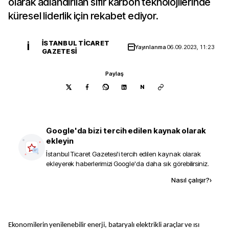
olarak adlandırılan sıfır karbon teknolojilerinde
küresel liderlik için rekabet ediyor.
İSTANBUL TICARET
İ
Yayınlanma
06.09.2023, 11:23
GAZETESI
Paylaş
N
Google'da bizi tercih edilen kaynak olarak
ekleyin
İstanbul Ticaret Gazetesi
'i tercih edilen kaynak olarak
ekleyerek haberlerimizi Google'da daha sık görebilirsiniz.
Kaynak ekle
Nasıl çalışır?
›
Ekonomilerin yenilenebilir enerji, bataryalı elektrikli araçlar ve ısı