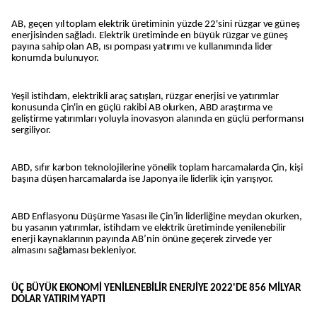
AB, geçen yıl toplam elektrik üretiminin yüzde 22'sini rüzgar ve güneş
enerjisinden sağladı. Elektrik üretiminde en büyük rüzgar ve güneş
payına sahip olan AB, ısı pompası yatırımı ve kullanımında lider
konumda bulunuyor.
Yeşil istihdam, elektrikli araç satışları, rüzgar enerjisi ve yatırımlar
konusunda Çin'in en güçlü rakibi AB olurken, ABD araştırma ve
geliştirme yatırımları yoluyla inovasyon alanında en güçlü performansı
sergiliyor.
ABD, sıfır karbon teknolojilerine yönelik toplam harcamalarda Çin, kişi
başına düşen harcamalarda ise Japonya ile liderlik için yarışıyor.
ABD Enflasyonu Düşürme Yasası ile Çin’in liderliğine meydan okurken,
bu yasanın yatırımlar, istihdam ve elektrik üretiminde yenilenebilir
enerji kaynaklarının payında AB’nin önüne geçerek zirvede yer
almasını sağlaması bekleniyor.
ÜÇ BÜYÜK EKONOMİ YENİLENEBİLİR ENERJİYE 2022'DE 856 MİLYAR
DOLAR YATIRIM YAPTI