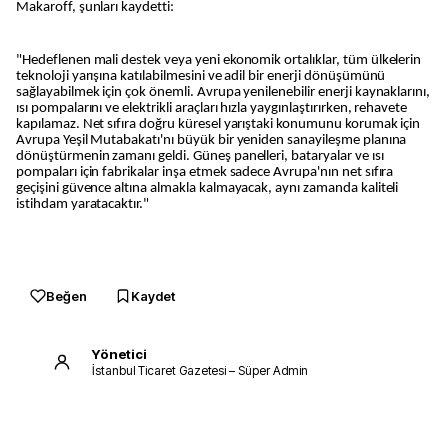
Makaroff, şunları kaydetti:
"Hedeflenen mali destek veya yeni ekonomik ortalıklar, tüm ülkelerin
teknoloji yarışına katılabilmesini ve adil bir enerji dönüşümünü
sağlayabilmek için çok önemli. Avrupa yenilenebilir enerji kaynaklarını,
ısı pompalarını ve elektrikli araçları hızla yaygınlaştırırken, rehavete
kapılamaz. Net sıfıra doğru küresel yarıştaki konumunu korumak için
Avrupa Yeşil Mutabakatı'nı büyük bir yeniden sanayileşme planına
dönüştürmenin zamanı geldi. Güneş panelleri, bataryalar ve ısı
pompaları için fabrikalar inşa etmek sadece Avrupa'nın net sıfıra
geçişini güvence altına almakla kalmayacak, aynı zamanda kaliteli
istihdam yaratacaktır."
Beğen
Kaydet
Yönetici
İstanbul Ticaret Gazetesi – Süper Admin