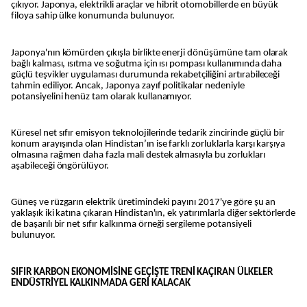
çıkıyor. Japonya, elektrikli araçlar ve hibrit otomobillerde en büyük
filoya sahip ülke konumunda bulunuyor.
Japonya'nın kömürden çıkışla birlikte enerji dönüşümüne tam olarak
bağlı kalması, ısıtma ve soğutma için ısı pompası kullanımında daha
güçlü teşvikler uygulaması durumunda rekabetçiliğini artırabileceği
tahmin ediliyor. Ancak, Japonya zayıf politikalar nedeniyle
potansiyelini henüz tam olarak kullanamıyor.
Küresel net sıfır emisyon teknolojilerinde tedarik zincirinde güçlü bir
konum arayışında olan Hindistan’ın ise farklı zorluklarla karşı karşıya
olmasına rağmen daha fazla mali destek almasıyla bu zorlukları
aşabileceği öngörülüyor.
Güneş ve rüzgarın elektrik üretimindeki payını 2017'ye göre şu an
yaklaşık iki katına çıkaran Hindistan'ın, ek yatırımlarla diğer sektörlerde
de başarılı bir net sıfır kalkınma örneği sergileme potansiyeli
bulunuyor.
SIFIR KARBON EKONOMİSİNE GEÇİŞTE TRENİ KAÇIRAN ÜLKELER
ENDÜSTRİYEL KALKINMADA GERİ KALACAK