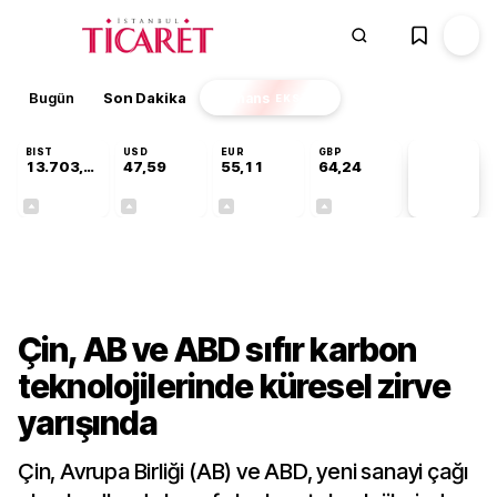
Bugün
Son Dakika
Finans
EKSTRA
BIST
USD
EUR
GBP
13.703,13
47,59
55,11
64,24
PİYASA
VERİLERİ
+0,11%
+0,05%
+0,18%
+0,22%
Dünya
Çin, AB ve ABD sıfır karbon
teknolojilerinde küresel zirve
yarışında
Çin, Avrupa Birliği (AB) ve ABD, yeni sanayi çağı