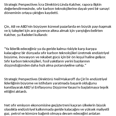
Strategic Perspectives İcra Direktörü Linda Kalcher, rapora ilişkin
değerlendirmesinde, sıfır karbon teknolojilerine dayalı yeni bir sanayi
döneminin ortaya çıktığını kaydetti.
Çin, AB ve ABD'nin büyüyen küresel pazarlarda en büyük payı kapmak
ve iç talepleri için arzı güvence altına almak için yarıştığını belirten
Kalcher, şu ifadeleri kullandı:
"Ya liderlik edeceğiniz ya da geride kalma riskiyle karşı karşıya
kalacağınız bir dünyada sıfır karbon teknolojileri üretmek endüstriyel
büyüme, inovasyon ve rekabet gücü için bir ön koşul haline geliyor.
Sıfır karbon teknolojileri, fosil yakıtların yerini bazılarının
düşündüğünden daha hızlı alma potansiyeline sahip."
Strategic Perspectives Direktörü Neil Makaroff da Çin'in endüstriyel
liderliğinin büyüme ve istihdam yaratmada başarılı olduğunu
kanıtlayarak ABD’yi Enflasyonu Düşürme Yasası'nı başlatmaya teşvik
ettiğini aktardı.
Net sıfır emisyon ekonomisine geçişte treni kaçıran ülkelerin büyük
olasılıkla endüstriyel kalkınmada geride kalacağını ve yüksek maliyetli
gaz, petrol ve kömüre bağımlı olmaya devam edeceğini anlatan