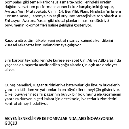
pompaları gibi temel karbonsuzlaşma teknolojilerindeki üretim,
dağıtım ve yatırım performanslarının ilk kez karşılaştırıldığı rapor,
Avrupa Yeşil Mutabakatı, Çin'in 14. Beş Yıllık Planı, Hindistan'ın Enerji
Koruma Yasası, Japonya'nın Yeşil Büyüme Stratejisi ve son olarak ABD
Enflasyon Azaltma Yasası gibi ulusal planların nasıl endüstriyel
büyümenin lokomotifleri haline geldiğini gösteriyor.
Rapora göre, tüm ülkeler yeni net sıfır sanayi çağında kendilerini
küresel rekabette konumlandırmaya çalışıyor.
Sıfır karbon teknolojilerinde küresel rekabet Çin, AB ve ABD arasında
yaşansa da raporda analiz edilen çoğu alanda Çin açık ara önde yer
alıyor.
Güneş panelleri, rüzgar türbinleri ve bataryalar için lityum hücrelerin
yanı sıra istihdam ve yatırımlarda en büyük ilerlemeyi Çin gösteriyor.
Ülke, büyüyen net sıfır pazarının büyük bir bölümünü ele geçirmenin
yanı sıra dünyanın geri kalanı için de teknoloji ve tedarik zincirlerini
kontrol etmeyi hedefliyor.
AB YENİLENEBİLİR VE ISI POMPALARINDA, ABD İNOVASYONDA
GÜÇLÜ