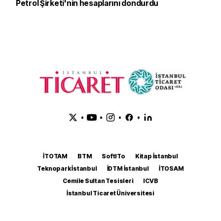
Petrol Şirketi'nin hesaplarını dondurdu
•
•
•
•
İTOTAM
BTM
SoftITo
Kitap İstanbul
Teknopark İstanbul
İDTM İstanbul
İTOSAM
Cemile Sultan Tesisleri
ICVB
İstanbul Ticaret Üniversitesi