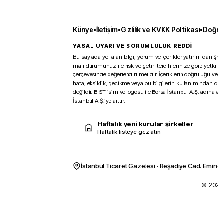
Künye
•
İletişim
•
Gizlilik ve KVKK Politikası
•
Doğr
YASAL UYARI VE SORUMLULUK REDDİ
Bu sayfada yer alan bilgi, yorum ve içerikler yatırım danışm
mali durumunuz ile risk ve getiri tercihlerinize göre yetk
çerçevesinde değerlendirilmelidir. İçeriklerin doğruluğu ve
hata, eksiklik, gecikme veya bu bilgilerin kullanımından 
değildir. BIST isim ve logosu ile Borsa İstanbul A.Ş. adına a
İstanbul A.Ş.’ye aittir.
Haftalık yeni kurulan şirketler
Haftalık listeye göz atın
İstanbul Ticaret Gazetesi · Reşadiye Cad. Emin
© 2026