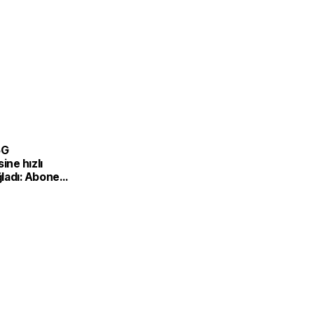
5G
ine hızlı
ladı: Abone
,5 milyona