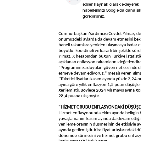
edilen kaynak olarak ekleyerek
haberlerimizi Google'da daha sı
görebilirsiniz.
Cumhurbaşkanı Yardımcısı Cevdet Yılmaz, dezenflasyon sürecinin
önümüzdeki aylarda da devam etmesini bekled
haneli rakamlara yeniden ulaşıncaya kadar 
boyutlu, koordineli ve kararlı bir şekilde sür
Yılmaz, X hesabından bugün Türkiye İstatist
açıklanan enflasyon rakamlarını değerlendird
"Programımıza duyulan güven neticesinde de
etmeye devam ediyoruz." mesajı veren Yılma
"Tüketici fiyatları kasım ayında yüzde 2,24 
ayına göre yıllık enflasyon 1,5 puan düşüşle
gerilemiştir. Böylece 2024 yılı mayıs ayına gör
28,4 puana ulaşmıştır.
"HİZMET GRUBU ENFLASYONDAKİ DÜŞÜŞE
Hizmet enflasyonunda ekim ayında belirgin b
yavaşlamanın, kasım ayında da devam ettiği
yenileme oranının düşmesinin de etkisiyle ay
ayında gerilemiştir. Kira fiyat artışlarındaki
dönemde sürmesini ve hizmet grubu enflas