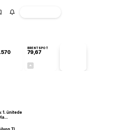
ÜYE
CANLI BORSA
Girişi
BRENTSPOT
.570
79,67
PİYASA
VERİLERİ
+0,75%
+0,96%
+0,00
0,76
 1. ünitede
yla
ilyon TL