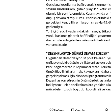
katkı vermesini bekliyoruz.
Geçici arz koşullarına bağlı olarak işlenmem
seyrini sürdürürken, gıda dışı aylık tüketici
olumlu bir seyir izlenmiştir. Kasım ayında e
düşüş devam etmiş, B ve C endekslerindeki ay
gerçekleşirken, yıllık enflasyon sırasıyla 45,
gerilemiştir.
Yurt içi üretici fiyatlarındaki ılımlı seyir, tüke
yönlü baskının giderek hafiflediğini gösterme
davranışlarında görülen iyileşme tüketici e
yansımaktadır.
"DEZENFLASYON SÜRECİ DEVAM EDECEK"
Uygulanan dezenflasyonist politikalara duyu
enflasyondaki düşüşle birlikte enflasyon bekl
katkı sağlamaktadır. Toplumsal refahı ilerl
öngörülebilirliği artırmak, kaynakların daha a
gerçekleştirmek için ekonomi programımızı ka
Dezenflasyon sürecinin önümüzdeki aylarda
bekliyoruz. Tek haneli rakamlara yeniden ul
mücadelemizi çok boyutlu, koordineli ve karar
Beğen
Kaydet