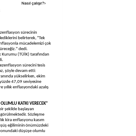
Nasıl çalışır?
›
k
iklerini belirterek, "Tek
enflasyonla mücadelemizi çok
düreceğiz." dedi.
ik Kurumu (TÜİK) tarafından
i.
zenflasyon sürecini tesis
z, şöyle devam etti:
oranında yükselirken, ekim
 yüzde 47,09 seviyesine
e yıllık enflasyondaki azalış
 OLUMLU KATKI VERECEK"
ir şekilde başlayan
 görülmektedir. Sözleşme
lık kira enflasyonu kasım
 düşüş eğiliminin önümüzdeki
yonundaki düşüşe olumlu