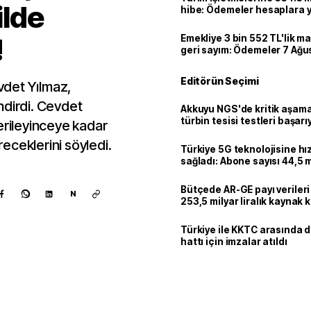
ilde
hibe: Ödemeler hesaplara ya
!
Emekliye 3 bin 552 TL'lik ma
geri sayım: Ödemeler 7 Ağu
Editörün Seçimi
det Yılmaz,
ndirdi. Cevdet
Akkuyu NGS'de kritik aşama:
türbin tesisi testleri başarı
erileyinceye kadar
tamamlandı
eceklerini söyledi.
Türkiye 5G teknolojisine hı
sağladı: Abone sayısı 44,5 
ulaştı
Bütçede AR-GE payı verileri
N
253,5 milyar liralık kaynak k
Türkiye ile KKTC arasında 
hattı için imzalar atıldı
Kaynak ekle