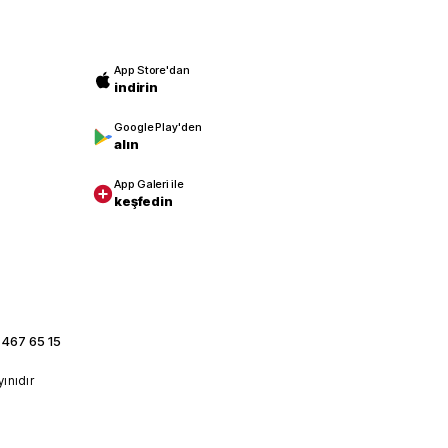
App Store'dan
indirin
Google Play'den
alın
App Galeri ile
keşfedin
 467 65 15
yınıdır