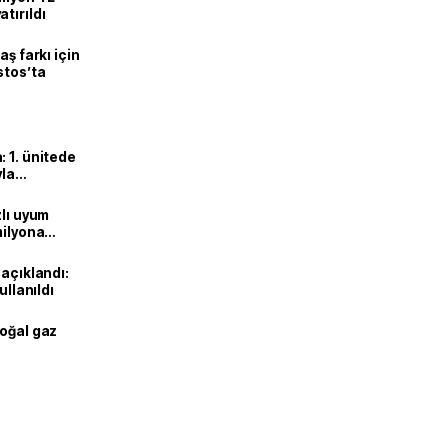
tırıldı
aş farkı için
stos’ta
 1. ünitede
yla
zlı uyum
milyona
 açıklandı:
ullanıldı
doğal gaz