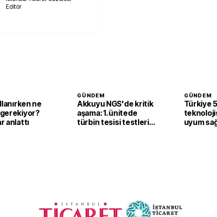
Editör
GÜNDEM
GÜNDEM
llanırken ne
Akkuyu NGS'de kritik
Türkiye 
gerekiyor?
aşama: 1. ünitede
teknolojis
 anlattı
türbin tesisi testleri
uyum sağ
başarıyla tamamlandı
sayısı 44
ulaştı