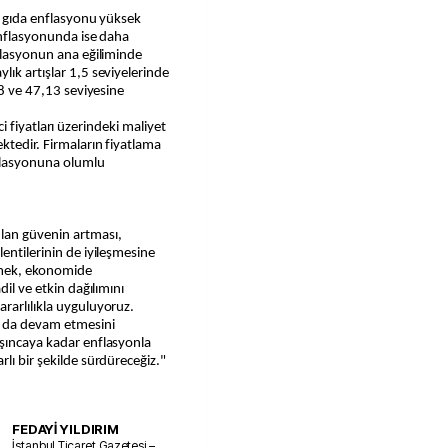
iş gıda enflasyonu yüksek
 enflasyonunda ise daha
nflasyonun ana eğiliminde
lık artışlar 1,5 seviyelerinde
68 ve 47,13 seviyesine
tici fiyatları üzerindeki maliyet
ktedir. Firmaların fiyatlama
nflasyonuna olumlu
lan güvenin artması,
entilerinin de iyileşmesine
etmek, ekonomide
dil ve etkin dağılımını
rarlılıkla uyguluyoruz.
 da devam etmesini
aşıncaya kadar enflasyonla
lı bir şekilde sürdüreceğiz."
FEDAYİ YILDIRIM
İstanbul Ticaret Gazetesi –