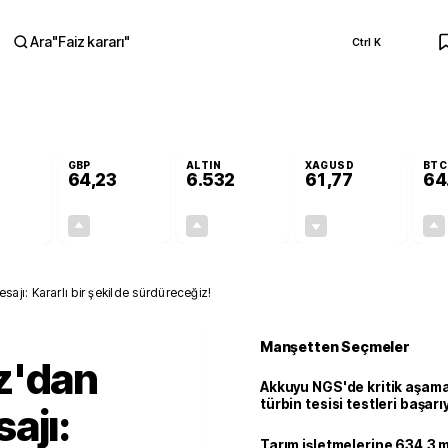
Ara
"
Faiz kararı
"
Ctrl K
RA
GBP
ALTIN
XAGUSD
BTC
64,23
6.532
61,77
64
+0,11%
+0,21%
+0,56%
-0,44%
0,06
0,14
36,17
-0,27
jı: Kararlı bir şekilde sürdüreceğiz!
Manşetten Seçmeler
z'dan
Akkuyu NGS'de kritik aşama:
türbin tesisi testleri başarı
ajı:
tamamlandı
Tarım işletmelerine 634.3 m