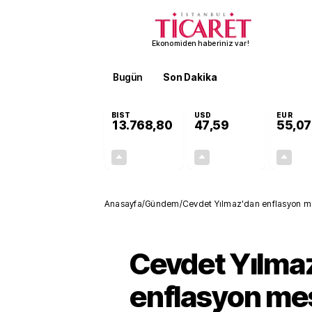
Ekonomiden haberiniz var!
Bugün
Son Dakika
Finans
EKST
BIST
USD
EUR
13.768,80
47,59
55,07
+0,48%
+0,06%
65,67
0,03
Anasayfa
/
Gündem
/
Cevdet Yılmaz'dan enflasyon mesa
Cevdet Yılma
enflasyon mes