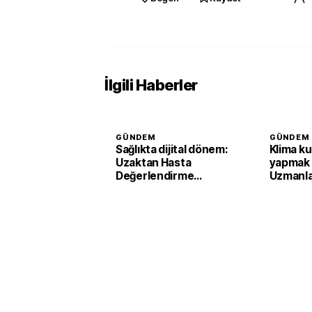
İlgili Haberler
GÜNDEM
GÜNDEM
Sağlıkta dijital dönem:
Klima ku
Uzaktan Hasta
yapmak 
Değerlendirme
Uzmanlar
Sistemi ile görüntülü
destek başladı