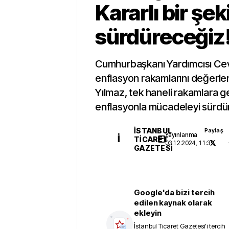
Kararlı bir şek
sürdüreceğiz
Cumhurbaşkanı Yardımcısı Cev
enflasyon rakamlarını değerle
Yılmaz, tek haneli rakamlara g
enflasyonla mücadeleyi sürdür
İSTANBUL
Paylaş
Yayınlanma
İ
TICARET
03.12.2024, 11:39
GAZETESI
Google'da bizi tercih
edilen kaynak olarak
ekleyin
İstanbul Ticaret Gazetesi
'i tercih