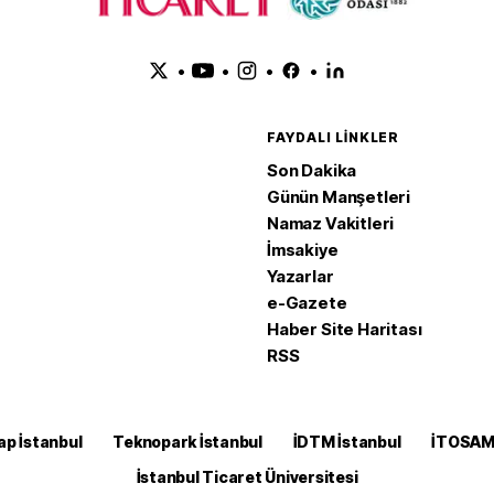
•
•
•
•
FAYDALI LINKLER
Son Dakika
Günün Manşetleri
Namaz Vakitleri
İmsakiye
Yazarlar
e-Gazete
Haber Site Haritası
RSS
ap İstanbul
Teknopark İstanbul
İDTM İstanbul
İTOSA
İstanbul Ticaret Üniversitesi