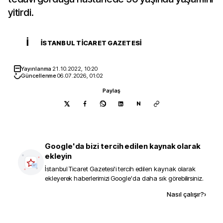
yitirdi.
İ
İSTANBUL TICARET GAZETESI
Yayınlanma
21.10.2022, 10:20
Güncellenme
06.07.2026, 01:02
Paylaş
N
Google'da bizi tercih edilen kaynak olarak
ekleyin
İstanbul Ticaret Gazetesi
'i tercih edilen kaynak olarak
ekleyerek haberlerimizi Google'da daha sık görebilirsiniz.
Kaynak ekle
Nasıl çalışır?
›