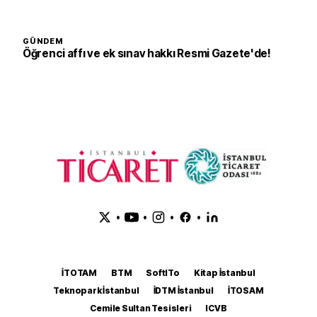
GÜNDEM
Öğrenci affı ve ek sınav hakkı Resmi Gazete'de!
•
•
•
•
İTOTAM
BTM
SoftITo
Kitap İstanbul
Teknopark İstanbul
İDTM İstanbul
İTOSAM
Cemile Sultan Tesisleri
ICVB