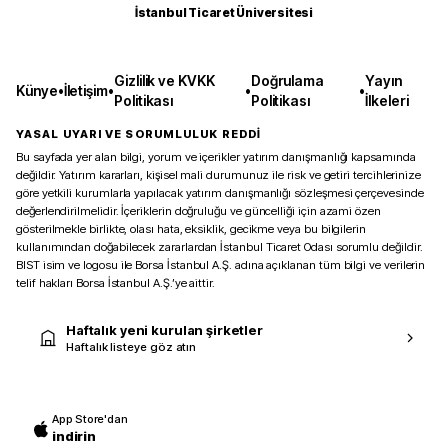
İstanbul Ticaret Üniversitesi
Gizlilik ve KVKK
Doğrulama
Yayın
Künye
•
İletişim
•
•
•
Politikası
Politikası
İlkeleri
YASAL UYARI VE SORUMLULUK REDDİ
Bu sayfada yer alan bilgi, yorum ve içerikler yatırım danışmanlığı kapsamında
değildir. Yatırım kararları, kişisel mali durumunuz ile risk ve getiri tercihlerinize
göre yetkili kurumlarla yapılacak yatırım danışmanlığı sözleşmesi çerçevesinde
değerlendirilmelidir. İçeriklerin doğruluğu ve güncelliği için azami özen
gösterilmekle birlikte, olası hata, eksiklik, gecikme veya bu bilgilerin
kullanımından doğabilecek zararlardan İstanbul Ticaret Odası sorumlu değildir.
BIST isim ve logosu ile Borsa İstanbul A.Ş. adına açıklanan tüm bilgi ve verilerin
telif hakları Borsa İstanbul A.Ş.’ye aittir.
Haftalık yeni kurulan şirketler
Haftalık listeye göz atın
App Store'dan
indirin