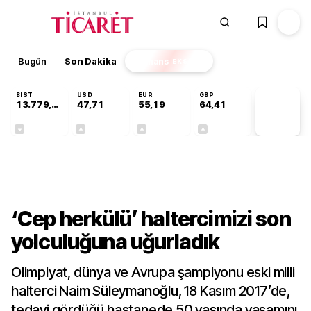
Bugün
Son Dakika
Finans
EKSTRA
BIST
USD
EUR
GBP
13.779,39
47,71
55,19
64,41
PİYASA
VERİLERİ
-0,14%
+0,18%
+0,32%
+0,38%
Gündem
‘Cep herkülü’ haltercimizi son
yolculuğuna uğurladık
Olimpiyat, dünya ve Avrupa şampiyonu eski milli
halterci Naim Süleymanoğlu, 18 Kasım 2017’de,
tedavi gördüğü hastanede 50 yaşında yaşamını