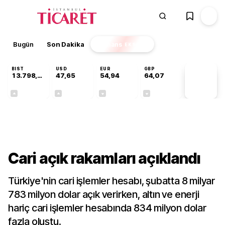
Bugün
Son Dakika
Finans
EKSTRA
BIST
USD
EUR
GBP
13.798,82
47,65
54,94
64,07
PİYASA
VERİLERİ
+0,70%
+0,04%
-0,13%
-0,16%
Gündem
Cari açık rakamları açıklandı
Türkiye'nin cari işlemler hesabı, şubatta 8 milyar
783 milyon dolar açık verirken, altın ve enerji
hariç cari işlemler hesabında 834 milyon dolar
fazla oluştu.