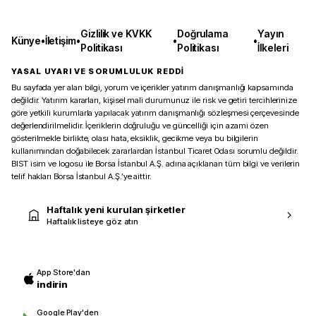
Gizlilik ve KVKK
Doğrulama
Yayın
Künye
•
İletişim
•
•
•
Politikası
Politikası
İlkeleri
YASAL UYARI VE SORUMLULUK REDDİ
Bu sayfada yer alan bilgi, yorum ve içerikler yatırım danışmanlığı kapsamında
değildir. Yatırım kararları, kişisel mali durumunuz ile risk ve getiri tercihlerinize
göre yetkili kurumlarla yapılacak yatırım danışmanlığı sözleşmesi çerçevesinde
değerlendirilmelidir. İçeriklerin doğruluğu ve güncelliği için azami özen
gösterilmekle birlikte, olası hata, eksiklik, gecikme veya bu bilgilerin
kullanımından doğabilecek zararlardan İstanbul Ticaret Odası sorumlu değildir.
BIST isim ve logosu ile Borsa İstanbul A.Ş. adına açıklanan tüm bilgi ve verilerin
telif hakları Borsa İstanbul A.Ş.’ye aittir.
Haftalık yeni kurulan şirketler
Haftalık listeye göz atın
App Store'dan
indirin
Google Play'den