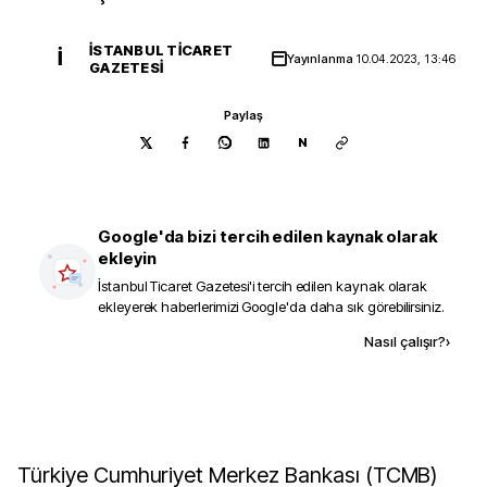
İSTANBUL TICARET
İ
Yayınlanma
10.04.2023, 13:46
GAZETESI
Paylaş
N
Google'da bizi tercih edilen kaynak olarak
ekleyin
İstanbul Ticaret Gazetesi
'i tercih edilen kaynak olarak
ekleyerek haberlerimizi Google'da daha sık görebilirsiniz.
Kaynak ekle
Nasıl çalışır?
›
Türkiye Cumhuriyet Merkez Bankası (TCMB)