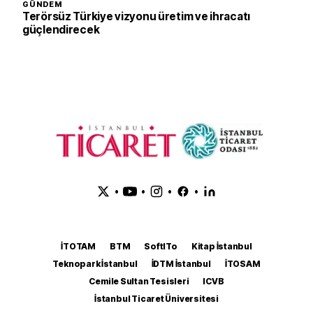
GÜNDEM
Terörsüz Türkiye vizyonu üretim ve ihracatı
güçlendirecek
•
•
•
•
İTOTAM
BTM
SoftITo
Kitap İstanbul
Teknopark İstanbul
İDTM İstanbul
İTOSAM
Cemile Sultan Tesisleri
ICVB
İstanbul Ticaret Üniversitesi