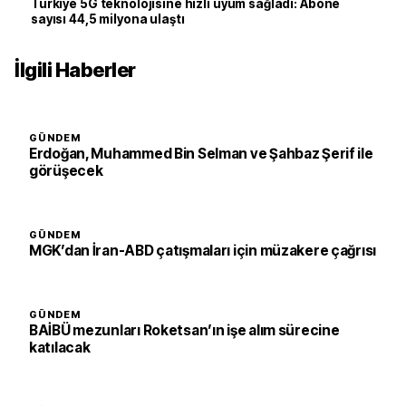
Türkiye 5G teknolojisine hızlı uyum sağladı: Abone
sayısı 44,5 milyona ulaştı
İlgili Haberler
GÜNDEM
Erdoğan, Muhammed Bin Selman ve Şahbaz Şerif ile
görüşecek
GÜNDEM
MGK’dan İran-ABD çatışmaları için müzakere çağrısı
GÜNDEM
BAİBÜ mezunları Roketsan’ın işe alım sürecine
katılacak