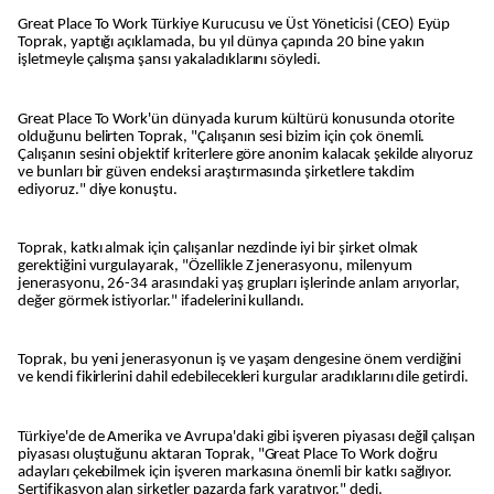
Great Place To Work Türkiye Kurucusu ve Üst Yöneticisi (CEO) Eyüp
Toprak, yaptığı açıklamada, bu yıl dünya çapında 20 bine yakın
işletmeyle çalışma şansı yakaladıklarını söyledi.
Great Place To Work'ün dünyada kurum kültürü konusunda otorite
olduğunu belirten Toprak, "Çalışanın sesi bizim için çok önemli.
Çalışanın sesini objektif kriterlere göre anonim kalacak şekilde alıyoruz
ve bunları bir güven endeksi araştırmasında şirketlere takdim
ediyoruz." diye konuştu.
Toprak, katkı almak için çalışanlar nezdinde iyi bir şirket olmak
gerektiğini vurgulayarak, "Özellikle Z jenerasyonu, milenyum
jenerasyonu, 26-34 arasındaki yaş grupları işlerinde anlam arıyorlar,
değer görmek istiyorlar." ifadelerini kullandı.
Toprak, bu yeni jenerasyonun iş ve yaşam dengesine önem verdiğini
ve kendi fikirlerini dahil edebilecekleri kurgular aradıklarını dile getirdi.
Türkiye'de de Amerika ve Avrupa'daki gibi işveren piyasası değil çalışan
piyasası oluştuğunu aktaran Toprak, "Great Place To Work doğru
adayları çekebilmek için işveren markasına önemli bir katkı sağlıyor.
Sertifikasyon alan şirketler pazarda fark yaratıyor." dedi.