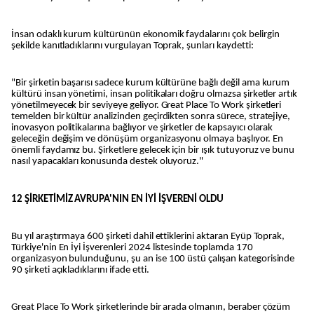
İnsan odaklı kurum kültürünün ekonomik faydalarını çok belirgin
şekilde kanıtladıklarını vurgulayan Toprak, şunları kaydetti:
"Bir şirketin başarısı sadece kurum kültürüne bağlı değil ama kurum
kültürü insan yönetimi, insan politikaları doğru olmazsa şirketler artık
yönetilmeyecek bir seviyeye geliyor. Great Place To Work şirketleri
temelden bir kültür analizinden geçirdikten sonra sürece, stratejiye,
inovasyon politikalarına bağlıyor ve şirketler de kapsayıcı olarak
geleceğin değişim ve dönüşüm organizasyonu olmaya başlıyor. En
önemli faydamız bu. Şirketlere gelecek için bir ışık tutuyoruz ve bunu
nasıl yapacakları konusunda destek oluyoruz."
12 ŞİRKETİMİZ AVRUPA'NIN EN İYİ İŞVERENİ OLDU
Bu yıl araştırmaya 600 şirketi dahil ettiklerini aktaran Eyüp Toprak,
Türkiye'nin En İyi İşverenleri 2024 listesinde toplamda 170
organizasyon bulunduğunu, şu an ise 100 üstü çalışan kategorisinde
90 şirketi açıkladıklarını ifade etti.
Great Place To Work şirketlerinde bir arada olmanın, beraber çözüm