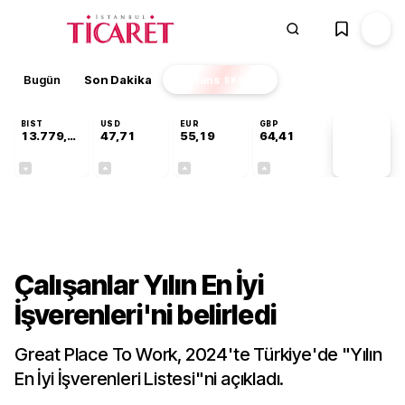
Bugün
Son Dakika
Finans
EKSTRA
BIST
USD
EUR
GBP
13.779,39
47,71
55,19
64,41
PİYASA
VERİLERİ
-0,14%
+0,18%
+0,32%
+0,38%
Gündem
Çalışanlar Yılın En İyi
İşverenleri'ni belirledi
Great Place To Work, 2024'te Türkiye'de "Yılın
En İyi İşverenleri Listesi"ni açıkladı.