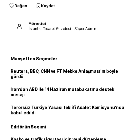
Beğen
Kaydet
Yönetici
İstanbul Ticaret Gazetesi – Süper Admin
Manşetten Seçmeler
Reuters, BBC, CNN ve FT Mekke Anlaşması'nı böyle
gördü
İran’dan ABD ile 14 Haziran mutabakatına destek
mesajı
Terörsüz Türkiye Yasası teklifi Adalet Komisyonu’nda
kabul edildi
Editörün Seçimi
Kasko ve trafik sigortası için yeni düzenleme