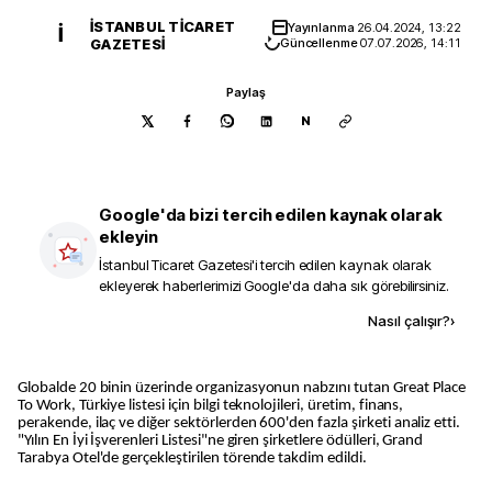
İSTANBUL TICARET
Yayınlanma
26.04.2024, 13:22
İ
GAZETESI
Güncellenme
07.07.2026, 14:11
Paylaş
N
Google'da bizi tercih edilen kaynak olarak
ekleyin
İstanbul Ticaret Gazetesi
'i tercih edilen kaynak olarak
ekleyerek haberlerimizi Google'da daha sık görebilirsiniz.
Kaynak ekle
Nasıl çalışır?
›
Globalde 20 binin üzerinde organizasyonun nabzını tutan Great Place
To Work, Türkiye listesi için bilgi teknolojileri, üretim, finans,
perakende, ilaç ve diğer sektörlerden 600'den fazla şirketi analiz etti.
"Yılın En İyi İşverenleri Listesi"ne giren şirketlere ödülleri, Grand
Tarabya Otel'de gerçekleştirilen törende takdim edildi.