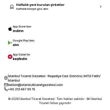
Haftalık yeni kurulan şirketler
Haftalık listeye göz atın
App Store'dan
indirin
Google Play'den
alın
App Galeri ile
keşfedin
İstanbul Ticaret Gazetesi · Reşadiye Cad. Eminönü 34112 Fatih/
İstanbul
iletisim@istanbulticaretgazetesi.com
+90 212 467 65 15
© 2026 İstanbul Ticaret Gazetesi · Tüm hakları saklıdır · Bir İstanbul
Ticaret Odası yayınıdır