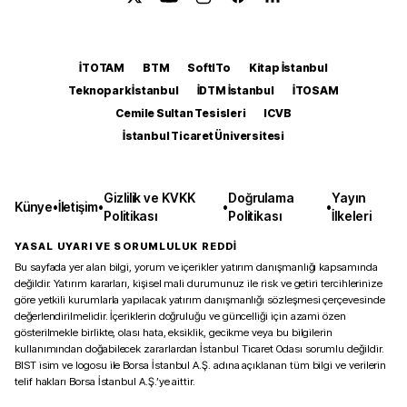
İTOTAM
BTM
SoftITo
Kitap İstanbul
Teknopark İstanbul
İDTM İstanbul
İTOSAM
Cemile Sultan Tesisleri
ICVB
İstanbul Ticaret Üniversitesi
Gizlilik ve KVKK
Doğrulama
Yayın
Künye
•
İletişim
•
•
•
Politikası
Politikası
İlkeleri
YASAL UYARI VE SORUMLULUK REDDİ
Bu sayfada yer alan bilgi, yorum ve içerikler yatırım danışmanlığı kapsamında
değildir. Yatırım kararları, kişisel mali durumunuz ile risk ve getiri tercihlerinize
göre yetkili kurumlarla yapılacak yatırım danışmanlığı sözleşmesi çerçevesinde
değerlendirilmelidir. İçeriklerin doğruluğu ve güncelliği için azami özen
gösterilmekle birlikte, olası hata, eksiklik, gecikme veya bu bilgilerin
kullanımından doğabilecek zararlardan İstanbul Ticaret Odası sorumlu değildir.
BIST isim ve logosu ile Borsa İstanbul A.Ş. adına açıklanan tüm bilgi ve verilerin
telif hakları Borsa İstanbul A.Ş.’ye aittir.