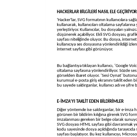
HACKERLAR BİLGİLERİ NASIL ELE GEÇİRİYOR
'Hacker'lar, SVG formatının kullanıcılara sağl
kullanarak, kullanıcıları oltalama sayfalarına
yerleştiriyor. Kullanıcılar, bu dosyaları yalnı
düşünerek açabiliyor. Ekli SVG dosyası, graf
sayfası niteliğinde oluyor. Bu dosya, internet
kullanıcıya ses dosyasına yönlendirildiği izle
internet sayfası gibi görünüyor.
Bu bağlantıya tıklayan kullanıcı, ‘Google Voic
oltalama sayfasına yönlendiriliyor. Sözde ses 
görselden ibaret oluyor. ‘Sesi Oynat’ butonun
kurumsal e-posta giriş ekranını taklit eden bi
bu sayede saldırganlar, kullanıcı adı ve şifre bi
E-İMZA’YI TAKLİT EDEN BİLDİRİMLER
Diğer yöntemde ise saldırganlar, bir e-imza 
görünen bir bildirim kılığına girerek SVG for
imzalanması gereken bir belge olarak sunuyor
SVG dosyası HTML sayfası gibi davranmak yer
kodu sayesinde dosya açıldığında tarayıcıda
sayfası başlatıyor. Bu kez kullanıcıyı, Microso