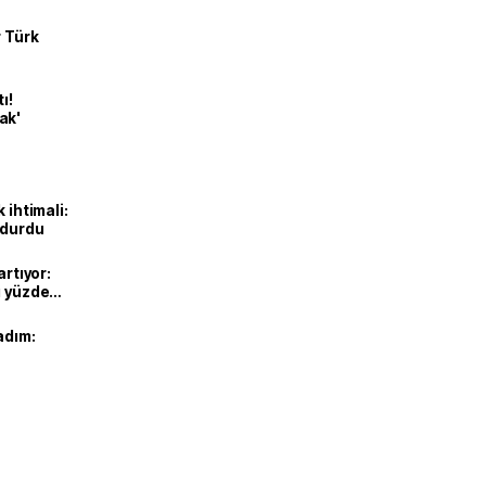
r Türk
ı!
ak'
 ihtimali:
rdurdu
artıyor:
ı yüzde
adım: