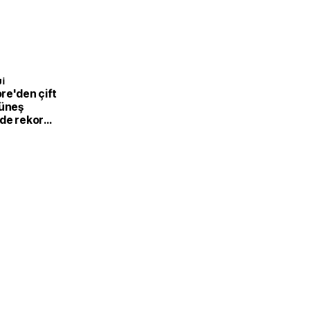
I
re'den çift
güneş
de rekor