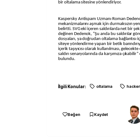
bir oltalama sitesine yönlendiriyor.
Kaspersky Antispam Uzmanı Roman Dedenok, 
mekanizmalarını aşmak için durmaksızın yeni t
belirtti. SVG eki içeren saldırılarda net bir şe
değinen Dedenok, “Şu anda bu saldırılar gö
dosyaları, ya doğrudan oltalama bağlantısı iç
siteye yönlendirme yapan bir betik barındırıy
içerik taşıyıcısı olarak kullanılması, gelecekt
saldırı senaryolarında da karşımıza çıkabilir
bulundu.
İlgili Konular:
oltalama
hacke
Beğen
Kaydet