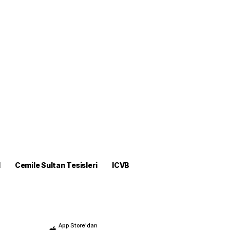
M
Cemile Sultan Tesisleri
ICVB
App Store'dan