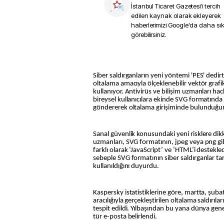
İstanbul Ticaret Gazetesi
'i tercih
edilen kaynak olarak ekleyerek
haberlerimizi Google'da daha sı
görebilirsiniz.
Siber saldırganların yeni yöntemi 'PES' dedir
oltalama amacıyla ölçeklenebilir vektör grafi
kullanıyor. Antivirüs ve bilişim uzmanları ha
bireysel kullanıcılara ekinde SVG formatınd
göndererek oltalama girişiminde bulunduğ
Sanal güvenlik konusundaki yeni risklere di
uzmanları, SVG formatının, jpeg veya png gi
farklı olarak ‘JavaScript’ ve ‘HTML’i destekled
sebeple SVG formatının siber saldırganlar t
kullanıldığını duyurdu.
Kaspersky istatistiklerine göre, martta, şuba
aracılığıyla gerçekleştirilen oltalama saldırıl
tespit edildi. Yılbaşından bu yana dünya gene
tür e-posta belirlendi.