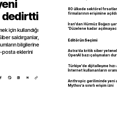
yeni
80 ülkede sektörel fırsatla
dedirtti
firmalarının erişimine açıldı
İran'dan Hürmüz Boğazı şart
'Düzelene kadar açılmayac
mek için kullandığı
Siber saldırganlar,
Editörün Seçimi
umların bilgilerine
Astra’da kritik siber yetenek
-posta eklerini
OpenAI bazı çalışmaları du
Türkiye'de dijitalleşme hızı 
İnternet kullananların oran
92,3'e yükseldi
N
Anthropic geriliminde yeni 
Mythos’a sınırlı erişim izni
Kaynak ekle