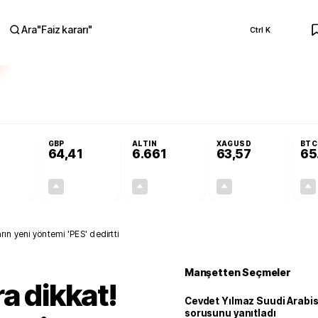
Ara
"
Faiz kararı
"
Ctrl K
RA
ar açılmayacak'
Cevdet Yılmaz Suudi Arabistan ve KAAN sorusunu yanıtla
GBP
ALTIN
XAGUSD
BTC
64,41
6.661
63,57
65
+0,32%
+0,38%
+2,59%
+3,37%
0,18
0,24
167,96
2,07
rın yeni yöntemi 'PES' dedirtti
Manşetten Seçmeler
a dikkat!
Cevdet Yılmaz Suudi Arabi
sorusunu yanıtladı