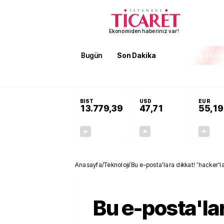
Ekonomiden haberiniz var!
Bugün
Son Dakika
Finans
EKST
SON DAKİKA
İran'dan Hürmüz Boğazı şartı! 'Düzelene kad
BIST
USD
EUR
13.779,39
47,71
55,19
-0,14%
+0,18%
-19,42
0,09
Anasayfa
/
Teknoloji
/
Bu e-posta'lara dikkat! 'hacker'la
Bu e-posta'lar