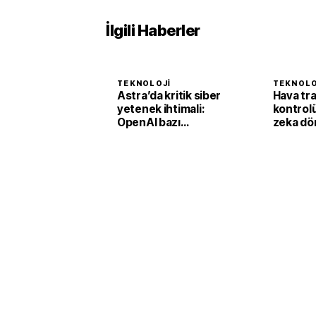
İlgili Haberler
TEKNOLOJI
TEKNOLO
Astra’da kritik siber
Hava tra
yetenek ihtimali:
kontrol
OpenAI bazı
zeka dö
çalışmaları durdurdu