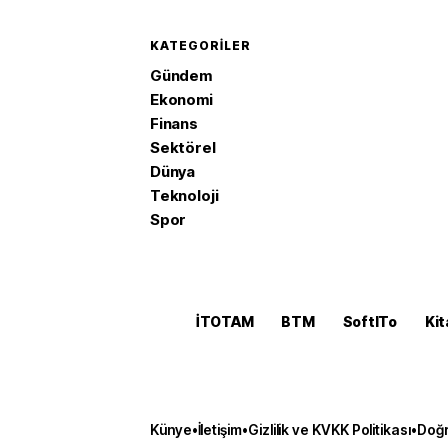
KATEGORILER
Gündem
Ekonomi
Finans
Sektörel
Dünya
Teknoloji
Spor
İTOTAM
BTM
SoftITo
Kit
Künye
•
İletişim
•
Gizlilik ve KVKK Politikası
•
Doğr