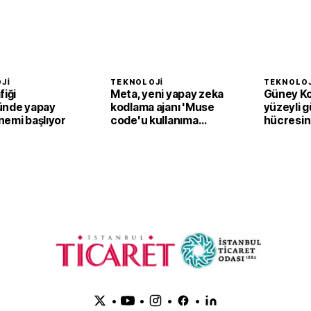
JI
TEKNOLOJI
TEKNOLOJ
fiği
Meta, yeni yapay zeka
Güney Ko
ünde yapay
kodlama ajanı 'Muse
yüzeyli 
nemi başlıyor
code'u kullanıma
hücresin
sundu
verim
•
•
•
•