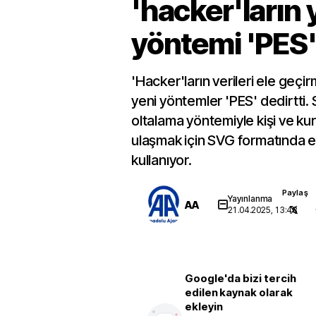
'hacker'ların 
yöntemi 'PES' 
'Hacker'ların verileri ele geçir
yeni yöntemler 'PES' dedirtti. 
oltalama yöntemiyle kişi ve kur
ulaşmak için SVG formatında e
kullanıyor.
Paylaş
Yayınlanma
AA
21.04.2025, 13:48
Google'da bizi tercih
edilen kaynak olarak
ekleyin