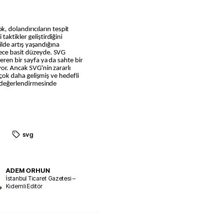
dolandırıcıların tespit
aktikler geliştirdiğini
kilde artış yaşandığına
rece basit düzeyde. SVG
eren bir sayfa ya da sahte bir
or. Ancak SVG'nin zararlı
e çok daha gelişmiş ve hedefli
” değerlendirmesinde
r
svg
ADEM ORHUN
İstanbul Ticaret Gazetesi –
Kıdemli Editör