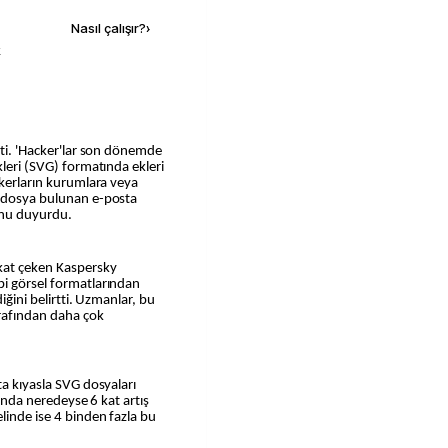
Nasıl çalışır?
›
k
tti. 'Hacker'lar son dönemde
kleri (SVG) formatında ekleri
ckerların kurumlara veya
a dosya bulunan e-posta
unu duyurdu.
kkat çeken Kaspersky
bi görsel formatlarından
iğini belirtti. Uzmanlar, bu
arafından daha çok
ta kıyasla SVG dosyaları
arında neredeyse 6 kat artış
linde ise 4 binden fazla bu