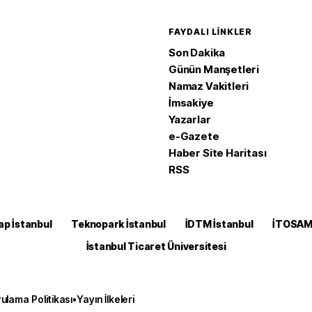
FAYDALI LINKLER
Son Dakika
Günün Manşetleri
Namaz Vakitleri
İmsakiye
Yazarlar
e-Gazete
Haber Site Haritası
RSS
ap İstanbul
Teknopark İstanbul
İDTM İstanbul
İTOSA
İstanbul Ticaret Üniversitesi
ulama Politikası
•
Yayın İlkeleri