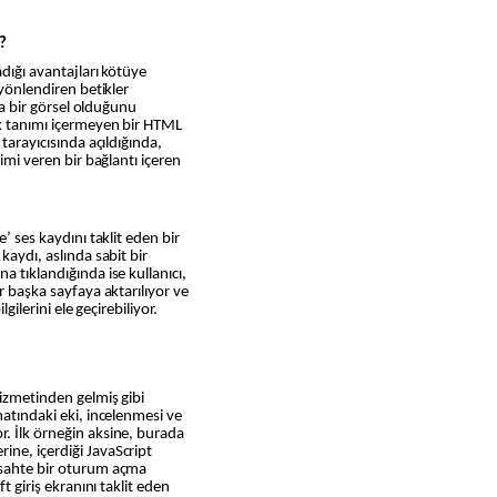
?
adığı avantajları kötüye
 yönlendiren betikler
zca bir görsel olduğunu
ik tanımı içermeyen bir HTML
 tarayıcısında açıldığında,
nimi veren bir bağlantı içeren
e’ ses kaydını taklit eden bir
kaydı, aslında sabit bir
a tıklandığında ise kullanıcı,
r başka sayfaya aktarılıyor ve
lgilerini ele geçirebiliyor.
hizmetinden gelmiş gibi
matındaki eki, incelenmesi ve
. İlk örneğin aksine, burada
ine, içerdiği JavaScript
 sahte bir oturum açma
ft giriş ekranını taklit eden