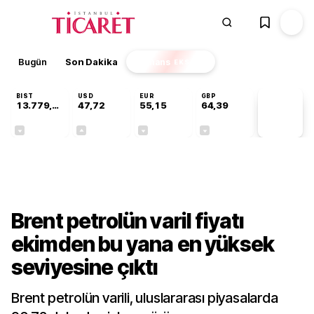
Bugün
Son Dakika
Finans
EKSTRA
BIST
USD
EUR
GBP
13.779,39
47,72
55,15
64,39
PİYASA
VERİLERİ
-0,14%
+0,01%
-0,06%
-0,03%
Dünya
Brent petrolün varil fiyatı
ekimden bu yana en yüksek
seviyesine çıktı
Brent petrolün varili, uluslararası piyasalarda