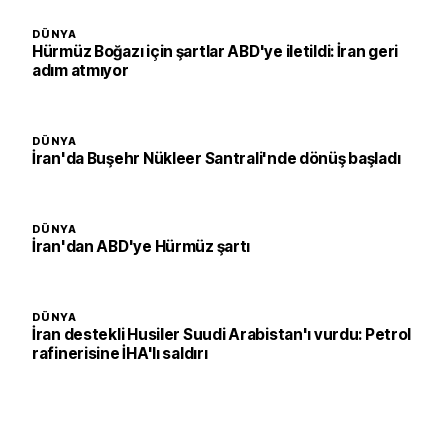
DÜNYA
Hürmüz Boğazı için şartlar ABD'ye iletildi: İran geri
adım atmıyor
DÜNYA
İran'da Buşehr Nükleer Santrali'nde dönüş başladı
DÜNYA
İran'dan ABD'ye Hürmüz şartı
DÜNYA
İran destekli Husiler Suudi Arabistan'ı vurdu: Petrol
rafinerisine İHA'lı saldırı