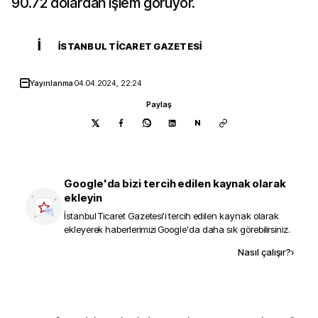
90.72 dolardan işlem görüyor.
İ
İSTANBUL TICARET GAZETESI
Yayınlanma
04.04.2024, 22:24
Paylaş
N
Google'da bizi tercih edilen kaynak olarak
ekleyin
İstanbul Ticaret Gazetesi
'i tercih edilen kaynak olarak
ekleyerek haberlerimizi Google'da daha sık görebilirsiniz.
Kaynak ekle
Nasıl çalışır?
›