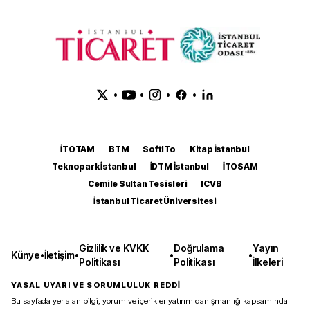
•
•
•
•
İTOTAM
BTM
SoftITo
Kitap İstanbul
Teknopark İstanbul
İDTM İstanbul
İTOSAM
Cemile Sultan Tesisleri
ICVB
İstanbul Ticaret Üniversitesi
Gizlilik ve KVKK
Doğrulama
Yayın
Künye
•
İletişim
•
•
•
Politikası
Politikası
İlkeleri
YASAL UYARI VE SORUMLULUK REDDİ
Bu sayfada yer alan bilgi, yorum ve içerikler yatırım danışmanlığı kapsamında