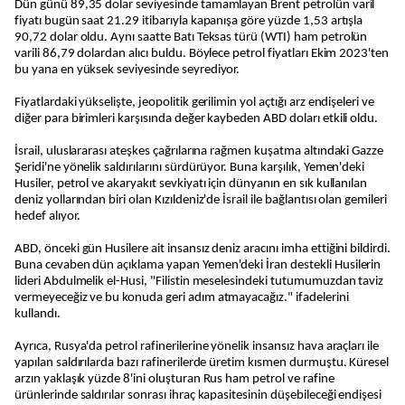
Dün günü 89,35 dolar seviyesinde tamamlayan Brent petrolün varil
fiyatı bugün saat 21.29 itibarıyla kapanışa göre yüzde 1,53 artışla
90,72 dolar oldu. Aynı saatte Batı Teksas türü (WTI) ham petrolün
varili 86,79 dolardan alıcı buldu. Böylece petrol fiyatları Ekim 2023'ten
bu yana en yüksek seviyesinde seyrediyor.
Fiyatlardaki yükselişte, jeopolitik gerilimin yol açtığı arz endişeleri ve
diğer para birimleri karşısında değer kaybeden ABD doları etkili oldu.
İsrail, uluslararası ateşkes çağrılarına rağmen kuşatma altındaki Gazze
Şeridi'ne yönelik saldırılarını sürdürüyor. Buna karşılık, Yemen'deki
Husiler, petrol ve akaryakıt sevkiyatı için dünyanın en sık kullanılan
deniz yollarından biri olan Kızıldeniz'de İsrail ile bağlantısı olan gemileri
hedef alıyor.
ABD, önceki gün Husilere ait insansız deniz aracını imha ettiğini bildirdi.
Buna cevaben dün açıklama yapan Yemen'deki İran destekli Husilerin
lideri Abdulmelik el-Husi, "Filistin meselesindeki tutumumuzdan taviz
vermeyeceğiz ve bu konuda geri adım atmayacağız." ifadelerini
kullandı.
Ayrıca, Rusya'da petrol rafinerilerine yönelik insansız hava araçları ile
yapılan saldırılarda bazı rafinerilerde üretim kısmen durmuştu. Küresel
arzın yaklaşık yüzde 8'ini oluşturan Rus ham petrol ve rafine
ürünlerinde saldırılar sonrası ihraç kapasitesinin düşebileceği endişesi