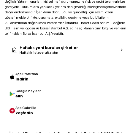
değildir. Yatırım kararları, kişisel mali durumunuz ile risk ve getiri tercihlerinize
göre yetkili kurumlarla yapılacak yatırım danışmanlığı sözleşmesi çerçevesinde
değerlendirilmelidir. İçeriklerin doğruluğu ve güncelliği için azami özen
gösterilmekle birlikte, olası hata, eksiklik, gecikme veya bu bilgilerin
kullanımından doğabilecek zararlardan İstanbul Ticaret Odası sorumlu değildir.
BIST isim ve logosu ile Borsa İstanbul A.Ş. adına açıklanan tüm bilgi ve verilerin
telif hakları Borsa İstanbul A.Ş.’ye aittir.
Haftalık yeni kurulan şirketler
Haftalık listeye göz atın
App Store'dan
indirin
Google Play'den
alın
App Galeri ile
keşfedin