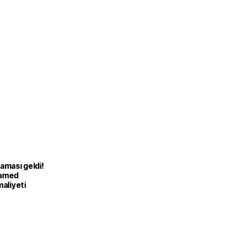
aması geldi!
hamed
maliyeti