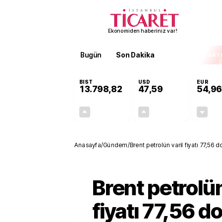
Ekonomiden haberiniz var!
Bugün
Son Dakika
Finans
EKST
BIST
USD
EUR
13.798,82
47,59
54,96
+0,70%
+0,06%
95,68
0,03
Anasayfa
/
Gündem
/
Brent petrolün varil fiyatı 77,56 d
Brent petrolün
fiyatı 77,56 do