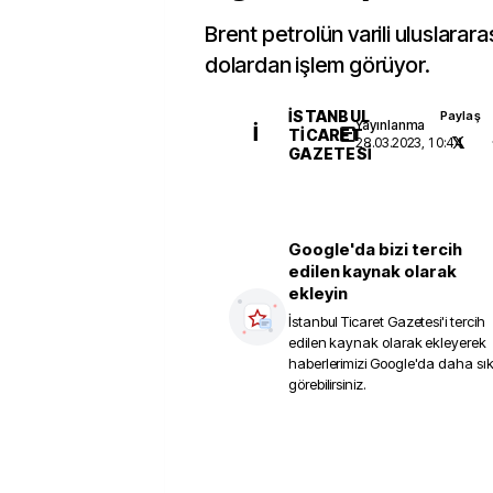
Brent petrolün varili uluslarar
dolardan işlem görüyor.
İSTANBUL
Paylaş
Yayınlanma
İ
TICARET
28.03.2023, 10:44
GAZETESI
Google'da bizi tercih
edilen kaynak olarak
ekleyin
İstanbul Ticaret Gazetesi
'i tercih
edilen kaynak olarak ekleyerek
haberlerimizi Google'da daha sı
görebilirsiniz.