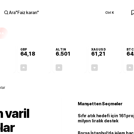
Ara
"
Faiz kararı
"
Ctrl K
RA
GBP
ALTIN
XAGUSD
BTC
64,18
6.501
61,21
64
-0,09%
+0,14%
+0,08%
-1,34%
-0,05
0,09
5,41
-0,83
olar
Manşetten Seçmeler
 varil
Sıfır atık hedefi için 161 pr
milyon liralık destek
lar
Borsa İstanbul’da işlem hac