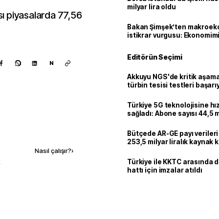
milyar lira oldu
ası piyasalarda 77,56
Bakan Şimşek’ten makroek
istikrar vurgusu: Ekonomim
dayanıklılığını daha da güç
Editörün Seçimi
N
Akkuyu NGS'de kritik aşama:
türbin tesisi testleri başarı
tamamlandı
Türkiye 5G teknolojisine hı
sağladı: Abone sayısı 44,5 
ulaştı
Kaynak ekle
Bütçede AR-GE payı verileri
253,5 milyar liralık kaynak k
Nasıl çalışır?
›
k
Türkiye ile KKTC arasında 
hattı için imzalar atıldı