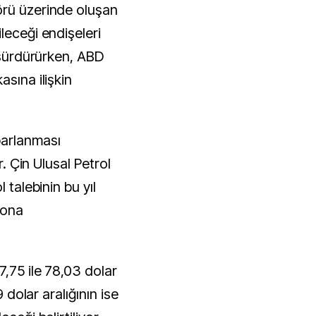
örü üzerinde oluşan
leceği endişeleri
ı sürdürürken, ABD
asına ilişkin
parlanması
r. Çin Ulusal Petrol
 talebinin bu yıl
tona
7,75 ile 78,03 dolar
9 dolar aralığının ise