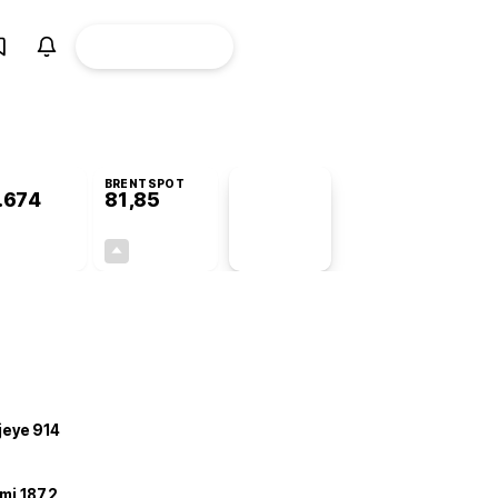
ÜYE
CANLI BORSA
Girişi
BRENTSPOT
.674
81,85
PİYASA
VERİLERİ
+0,22%
+3,73%
+0,00
2,94
ojeye 914
mi 187,2