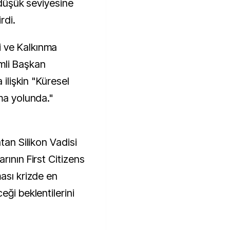
 düşük seviyesine
rdi.
 ve Kalkınma
mli Başkan
 ilişkin "Küresel
ma yolunda."
tan Silikon Vadisi
rının First Citizens
ası krizde en
eği beklentilerini