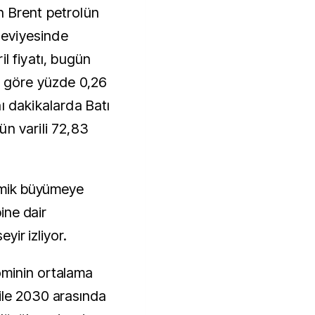
n Brent petrolün
 seviyesinde
l fiyatı, bugün
a göre yüzde 0,26
ı dakikalarda Batı
n varili 72,83
nomik büyümeye
bine dair
eyir izliyor.
ominin ortalama
ile 2030 arasında