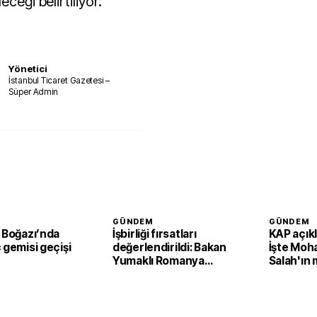
ceği belirtiliyor.
Yönetici
İstanbul Ticaret Gazetesi –
Süper Admin
GÜNDEM
GÜNDEM
 Boğazı’nda
İşbirliği fırsatları
KAP açıkl
 gemisi geçişi
değerlendirildi: Bakan
İşte Mo
Yumaklı Romanya
Salah'ın 
Tarım ve Kırsal
Kalkınma Bakanı ile
görüştü