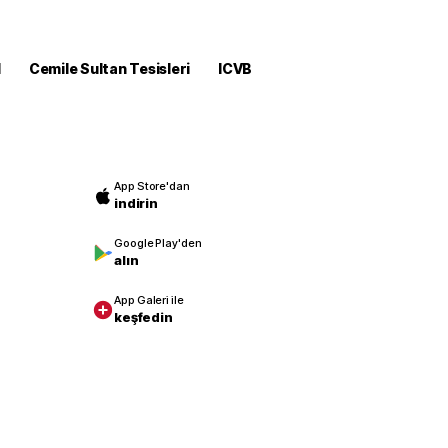
M
Cemile Sultan Tesisleri
ICVB
App Store'dan
indirin
Google Play'den
alın
App Galeri ile
keşfedin