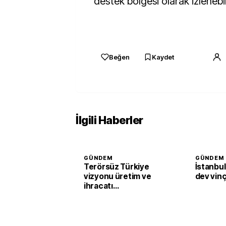
destek bölgesi olarak izlenebile
Beğen
Kaydet
İlgili Haberler
GÜNDEM
GÜNDEM
Terörsüz Türkiye
İstanbul
vizyonu üretim ve
dev vinç
ihracatı
güçlendirecek