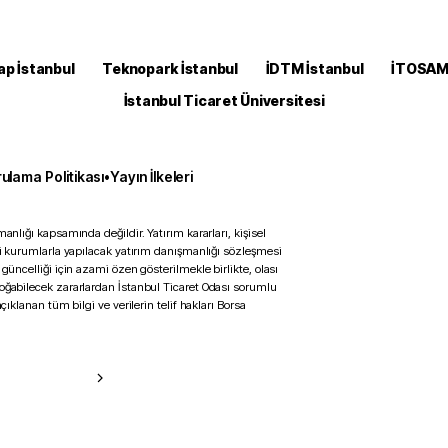
ap İstanbul
Teknopark İstanbul
İDTM İstanbul
İTOSA
İstanbul Ticaret Üniversitesi
ulama Politikası
•
Yayın İlkeleri
anlığı kapsamında değildir. Yatırım kararları, kişisel
ili kurumlarla yapılacak yatırım danışmanlığı sözleşmesi
 güncelliği için azami özen gösterilmekle birlikte, olası
doğabilecek zararlardan İstanbul Ticaret Odası sorumlu
çıklanan tüm bilgi ve verilerin telif hakları Borsa