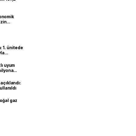
onomik
izin
lendirdik
 1. ünitede
yla
zlı uyum
milyona
 açıklandı:
ullanıldı
doğal gaz