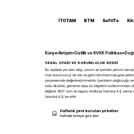
İTOTAM
BTM
SoftITo
Kit
Künye
•
İletişim
•
Gizlilik ve KVKK Politikası
•
Doğr
YASAL UYARI VE SORUMLULUK REDDİ
Bu sayfada yer alan bilgi, yorum ve içerikler yatırım danışm
mali durumunuz ile risk ve getiri tercihlerinize göre yetk
çerçevesinde değerlendirilmelidir. İçeriklerin doğruluğu ve
hata, eksiklik, gecikme veya bu bilgilerin kullanımından 
değildir. BIST isim ve logosu ile Borsa İstanbul A.Ş. adına a
İstanbul A.Ş.’ye aittir.
Haftalık yeni kurulan şirketler
Haftalık listeye göz atın