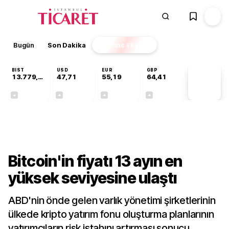
Bugün
Son Dakika
Finans
EKSTRA
BIST
USD
EUR
GBP
13.779,39
47,71
55,19
64,41
PİYASA
VERİLERİ
-0,14%
+0,18%
+0,32%
+0,38%
Dünya
Bitcoin'in fiyatı 13 ayın en
yüksek seviyesine ulaştı
ABD'nin önde gelen varlık yönetimi şirketlerinin
ülkede kripto yatırım fonu oluşturma planlarının
yatırımcıların risk iştahını artırması sonucu