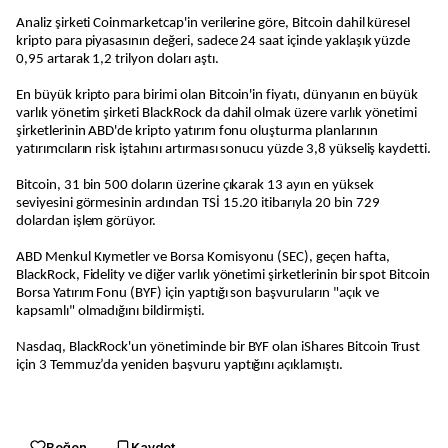
Analiz şirketi Coinmarketcap'in verilerine göre, Bitcoin dahil küresel
kripto para piyasasının değeri, sadece 24 saat içinde yaklaşık yüzde
0,95 artarak 1,2 trilyon doları aştı.
En büyük kripto para birimi olan Bitcoin'in fiyatı, dünyanın en büyük
varlık yönetim şirketi BlackRock da dahil olmak üzere varlık yönetimi
şirketlerinin ABD'de kripto yatırım fonu oluşturma planlarının
yatırımcıların risk iştahını artırması sonucu yüzde 3,8 yükseliş kaydetti.
Bitcoin, 31 bin 500 doların üzerine çıkarak 13 ayın en yüksek
seviyesini görmesinin ardından TSİ 15.20 itibarıyla 20 bin 729
dolardan işlem görüyor.
ABD Menkul Kıymetler ve Borsa Komisyonu (SEC), geçen hafta,
BlackRock, Fidelity ve diğer varlık yönetimi şirketlerinin bir spot Bitcoin
Borsa Yatırım Fonu (BYF) için yaptığı son başvuruların "açık ve
kapsamlı" olmadığını bildirmişti.
Nasdaq, BlackRock'un yönetiminde bir BYF olan iShares Bitcoin Trust
için 3 Temmuz’da yeniden başvuru yaptığını açıklamıştı.
Beğen
Kaydet