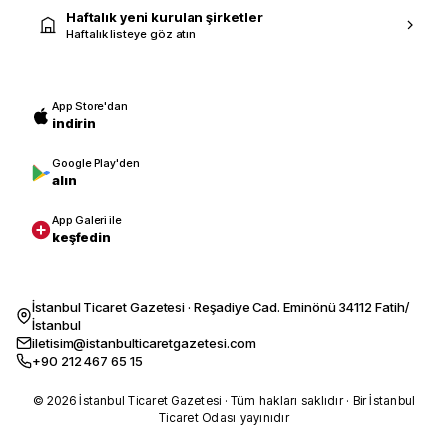
Haftalık yeni kurulan şirketler
Haftalık listeye göz atın
App Store'dan
indirin
Google Play'den
alın
App Galeri ile
keşfedin
İstanbul Ticaret Gazetesi · Reşadiye Cad. Eminönü 34112 Fatih/
İstanbul
iletisim@istanbulticaretgazetesi.com
+90 212 467 65 15
© 2026 İstanbul Ticaret Gazetesi · Tüm hakları saklıdır · Bir İstanbul
Ticaret Odası yayınıdır