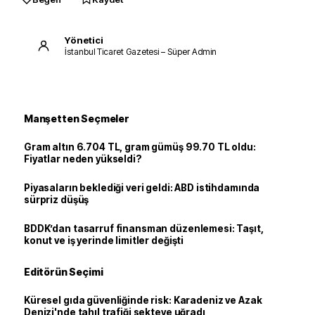
Yönetici
İstanbul Ticaret Gazetesi – Süper Admin
Manşetten Seçmeler
Gram altın 6.704 TL, gram gümüş 99.70 TL oldu:
Fiyatlar neden yükseldi?
Piyasaların beklediği veri geldi: ABD istihdamında
sürpriz düşüş
BDDK’dan tasarruf finansman düzenlemesi: Taşıt,
konut ve iş yerinde limitler değişti
Editörün Seçimi
Küresel gıda güvenliğinde risk: Karadeniz ve Azak
Denizi'nde tahıl trafiği sekteye uğradı