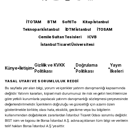
İTOTAM
BTM
SoftITo
Kitap İstanbul
Teknopark İstanbul
İDTM İstanbul
İTOSAM
Cemile Sultan Tesisleri
ICVB
İstanbul Ticaret Üniversitesi
Gizlilik ve KVKK
Doğrulama
Yayın
Künye
•
İletişim
•
•
•
Politikası
Politikası
İlkeleri
YASAL UYARI VE SORUMLULUK REDDİ
Bu sayfada yer alan bilgi, yorum ve içerikler yatırım danışmanlığı kapsamında
değildir. Yatırım kararları, kişisel mali durumunuz ile risk ve getiri tercihlerinize
göre yetkili kurumlarla yapılacak yatırım danışmanlığı sözleşmesi çerçevesinde
değerlendirilmelidir. İçeriklerin doğruluğu ve güncelliği için azami özen
gösterilmekle birlikte, olası hata, eksiklik, gecikme veya bu bilgilerin
kullanımından doğabilecek zararlardan İstanbul Ticaret Odası sorumlu değildir.
BIST isim ve logosu ile Borsa İstanbul A.Ş. adına açıklanan tüm bilgi ve verilerin
telif hakları Borsa İstanbul A.Ş.’ye aittir.