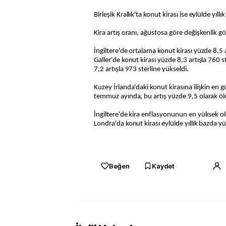
Birleşik Krallık'ta konut kirası ise eylülde yıll
Kira artış oranı, ağustosa göre değişkenlik g
İngiltere'de ortalama konut kirası yüzde 8,5 a
Galler'de konut kirası yüzde 8,3 artışla 760 
7,2 artışla 973 sterline yükseldi.
Kuzey İrlanda'daki konut kirasına ilişkin en 
temmuz ayında, bu artış yüzde 9,5 olarak öl
İngiltere'de kira enflasyonunun en yüksek o
Londra'da konut kirası eylülde yıllık bazda yü
Beğen
Kaydet