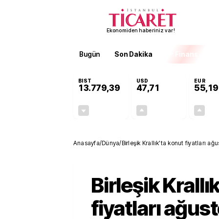
Ekonomiden haberiniz var!
Bugün
Son Dakika
Finans
EKST
BIST
USD
EUR
13.779,39
47,71
55,19
-0,14%
+0,18%
-19,42
0,09
Anasayfa
/
Dünya
/
Birleşik Krallık'ta konut fiyatları ağu
Birleşik Krallı
fiyatları ağust