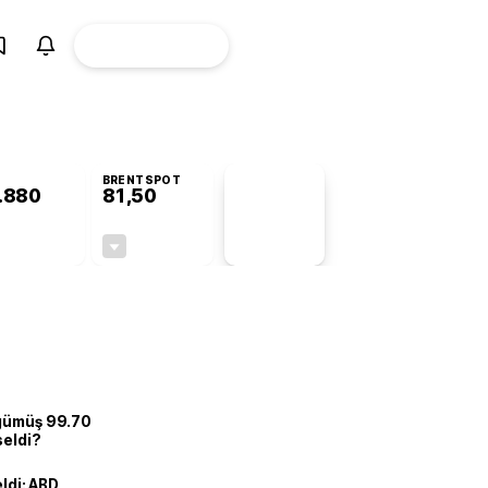
ÜYE
CANLI BORSA
Girişi
BRENTSPOT
.880
81,50
PİYASA
VERİLERİ
+0,82%
-1,55%
+0,00
-1,28
 gümüş 99.70
seldi?
eldi: ABD