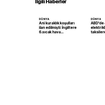
İlgili Haberler
DÜNYA
DÜNYA
Ani kuraklık koşulları
ABD'de 
ilan edilmişti: İngiltere
elektrik
6.sıcak hava
taksiler
dalgasının etkisine
yatırımı
girecek