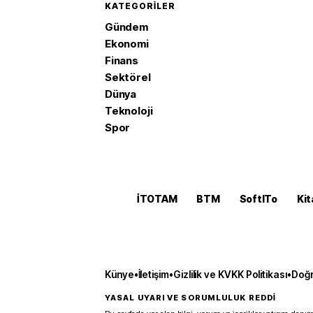
KATEGORILER
Gündem
Ekonomi
Finans
Sektörel
Dünya
Teknoloji
Spor
İTOTAM
BTM
SoftITo
Kit
Künye
•
İletişim
•
Gizlilik ve KVKK Politikası
•
Doğr
YASAL UYARI VE SORUMLULUK REDDİ