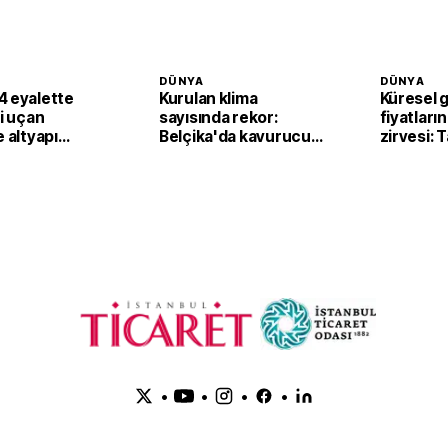
DÜNYA
DÜNYA
4 eyalette
Kurulan klima
Küresel 
li uçan
sayısında rekor:
fiyatların
e altyapı
Belçika'da kavurucu
zirvesi: 
sıcaklar klima
fiyatları
satışlarını artırdı
yukarı ta
•
•
•
•