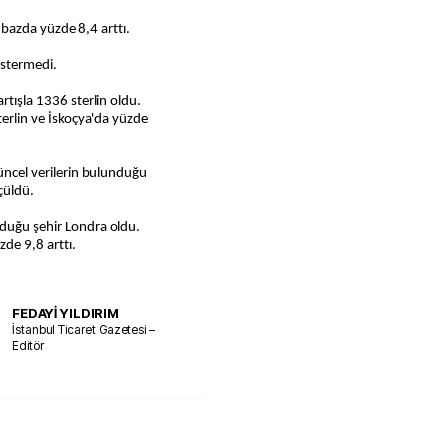
ık bazda yüzde 8,4 arttı.
östermedi.
rtışla 1336 sterlin oldu.
sterlin ve İskoçya'da yüzde
güncel verilerin bulunduğu
çüldü.
lduğu şehir Londra oldu.
zde 9,8 arttı.
FEDAYİ YILDIRIM
İstanbul Ticaret Gazetesi –
Editör