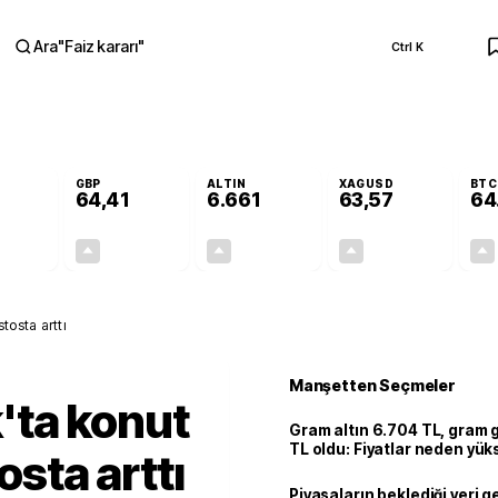
Ara
"
Faiz kararı
"
Ctrl K
RA
GBP
ALTIN
XAGUSD
BTC
64,41
6.661
63,57
64
+0,32%
+0,38%
+2,59%
+3,37%
0,18
0,24
167,96
2,07
stosta arttı
Manşetten Seçmeler
k'ta konut
Gram altın 6.704 TL, gram
TL oldu: Fiyatlar neden yük
osta arttı
Piyasaların beklediği veri g