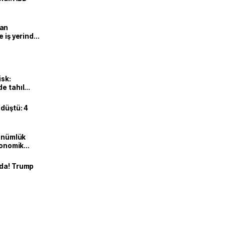
man
e iş yerinde
isk:
e tahıl
 düştü: 4
dönümlük
ekonomik
nda! Trump