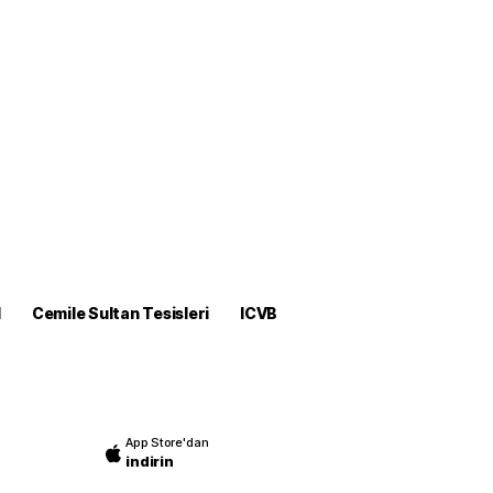
M
Cemile Sultan Tesisleri
ICVB
App Store'dan
indirin