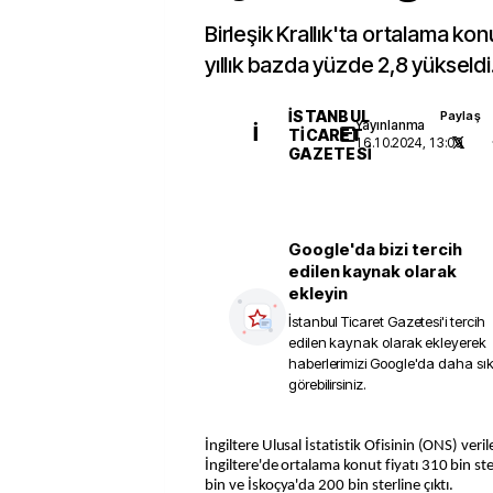
Birleşik Krallık'ta ortalama kon
yıllık bazda yüzde 2,8 yükseldi
İSTANBUL
Paylaş
Yayınlanma
İ
TICARET
16.10.2024, 13:09
GAZETESI
Google'da bizi tercih
edilen kaynak olarak
ekleyin
İstanbul Ticaret Gazetesi
'i tercih
edilen kaynak olarak ekleyerek
haberlerimizi Google'da daha sı
görebilirsiniz.
İngiltere Ulusal İstatistik Ofisinin (ONS) verilerine göre, bu artışla,
İngiltere'de ortalama konut fiyatı 310 bin st
bin ve İskoçya'da 200 bin sterline çıktı.