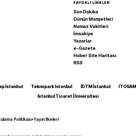
FAYDALI LINKLER
Son Dakika
Günün Manşetleri
Namaz Vakitleri
İmsakiye
Yazarlar
e-Gazete
Haber Site Haritası
RSS
ap İstanbul
Teknopark İstanbul
İDTM İstanbul
İTOSA
İstanbul Ticaret Üniversitesi
ulama Politikası
•
Yayın İlkeleri