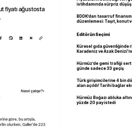
istihdamında sürpriz düşüş
ut fiyatı ağustosta
.
BDDK’dan tasarruf finans
düzenlemesi: Taşıt, konut v
limitler değişti
Editörün Seçimi
N
Küresel gıda güvenliğinde r
Karadeniz ve Azak Denizi'nd
trafiği sekteye uğradı
Hürmüz’de gemi trafiği sert
günde sadece 33 geçiş
Kaynak ekle
Türk girişimcilerine 4 bin 
alan açıldı! Tarihi bağlar 
ortaklığa dönüşüyor
Nasıl çalışır?
›
k
Hürmüz Boğazı abluka altı
yüzde 20 pay istedi
erlin olurken, Galler'de 223