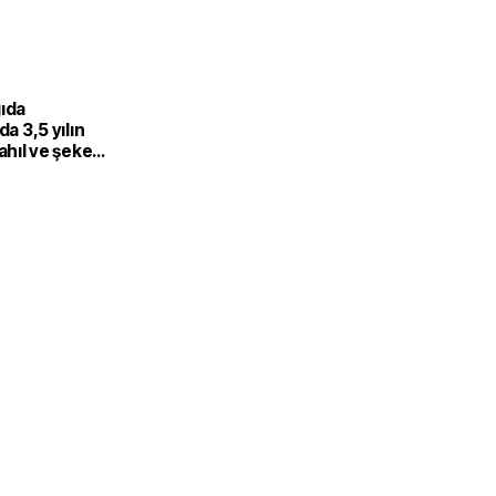
gıda
da 3,5 yılın
Tahıl ve şeker
 endeksi
şıdı