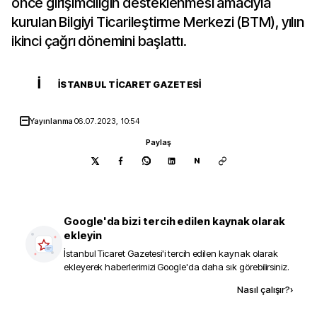
önce girişimciliğin desteklenmesi amacıyla
kurulan Bilgiyi Ticarileştirme Merkezi (BTM), yılın
ikinci çağrı dönemini başlattı.
İ
İSTANBUL TICARET GAZETESI
Yayınlanma
06.07.2023, 10:54
Paylaş
N
Google'da bizi tercih edilen kaynak olarak
ekleyin
İstanbul Ticaret Gazetesi
'i tercih edilen kaynak olarak
ekleyerek haberlerimizi Google'da daha sık görebilirsiniz.
Kaynak ekle
Nasıl çalışır?
›