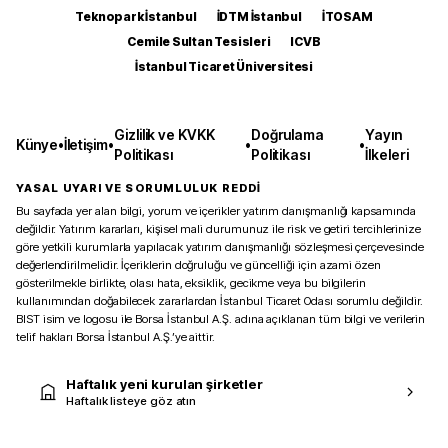
Teknopark İstanbul
İDTM İstanbul
İTOSAM
Cemile Sultan Tesisleri
ICVB
İstanbul Ticaret Üniversitesi
Gizlilik ve KVKK
Doğrulama
Yayın
Künye
•
İletişim
•
•
•
Politikası
Politikası
İlkeleri
YASAL UYARI VE SORUMLULUK REDDİ
Bu sayfada yer alan bilgi, yorum ve içerikler yatırım danışmanlığı kapsamında
değildir. Yatırım kararları, kişisel mali durumunuz ile risk ve getiri tercihlerinize
göre yetkili kurumlarla yapılacak yatırım danışmanlığı sözleşmesi çerçevesinde
değerlendirilmelidir. İçeriklerin doğruluğu ve güncelliği için azami özen
gösterilmekle birlikte, olası hata, eksiklik, gecikme veya bu bilgilerin
kullanımından doğabilecek zararlardan İstanbul Ticaret Odası sorumlu değildir.
BIST isim ve logosu ile Borsa İstanbul A.Ş. adına açıklanan tüm bilgi ve verilerin
telif hakları Borsa İstanbul A.Ş.’ye aittir.
Haftalık yeni kurulan şirketler
Haftalık listeye göz atın