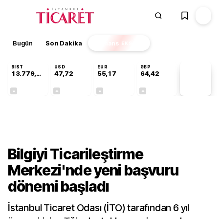
Bugün
Son Dakika
Finans
EKSTRA
BIST
USD
EUR
GBP
13.779,39
47,72
55,17
64,42
PİYASA
VERİLERİ
-0,14%
+0,01%
-0,04%
+0,01%
Teknoloji
Bilgiyi Ticarileştirme
Merkezi'nde yeni başvuru
dönemi başladı
İstanbul Ticaret Odası (İTO) tarafından 6 yıl