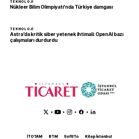
TEKNOLOJI
Nükleer Bilim Olimpiyatı'nda Türkiye damgası
TEKNOLOJI
Astra’da kritik siber yetenek ihtimali: OpenAI bazı
çalışmaları durdurdu
•
•
•
•
İTOTAM
BTM
SoftITo
Kitap İstanbul