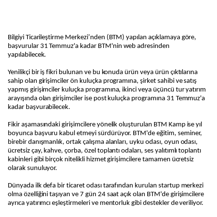
Bilgiyi Ticarileştirme Merkezi’nden (BTM) yapılan açıklamaya göre,
başvurular 31 Temmuz'a kadar BTM'nin web adresinden
yapılabilecek.
Yenilikçi bir iş fikri bulunan ve bu konuda ürün veya ürün çıktılarına
sahip olan girişimciler ön kuluçka programına, şirket sahibi ve satış
yapmış girişimciler kuluçka programına, ikinci veya üçüncü tur yatırım
arayışında olan girişimciler ise post kuluçka programına 31 Temmuz'a
kadar başvurabilecek.
Fikir aşamasındaki girişimcilere yönelik oluşturulan BTM Kamp ise yıl
boyunca başvuru kabul etmeyi sürdürüyor. BTM'de eğitim, seminer,
birebir danışmanlık, ortak çalışma alanları, uyku odası, oyun odası,
ücretsiz çay, kahve, çorba, özel toplantı odaları, ses yalıtımlı toplantı
kabinleri gibi birçok nitelikli hizmet girişimcilere tamamen ücretsiz
olarak sunuluyor.
Dünyada ilk defa bir ticaret odası tarafından kurulan startup merkezi
olma özelliğini taşıyan ve 7 gün 24 saat açık olan BTM'de girişimcilere
ayrıca yatırımcı eşleştirmeleri ve mentorluk gibi destekler de veriliyor.