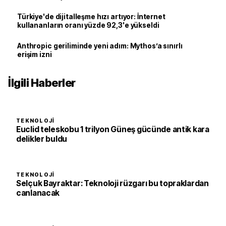
Türkiye'de dijitalleşme hızı artıyor: İnternet
kullananların oranı yüzde 92,3'e yükseldi
Anthropic geriliminde yeni adım: Mythos’a sınırlı
erişim izni
İlgili Haberler
TEKNOLOJI
Euclid teleskobu 1 trilyon Güneş gücünde antik kara
delikler buldu
TEKNOLOJI
Selçuk Bayraktar: Teknoloji rüzgarı bu topraklardan
canlanacak