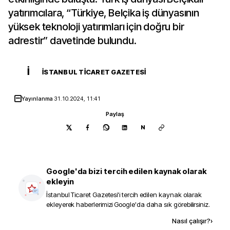
yatırımcılara, “Türkiye, Belçika iş dünyasının
yüksek teknoloji yatırımları için doğru bir
adrestir” davetinde bulundu.
İ
İSTANBUL TICARET GAZETESI
Yayınlanma
31.10.2024, 11:41
Paylaş
N
Google'da bizi tercih edilen kaynak olarak
ekleyin
İstanbul Ticaret Gazetesi
'i tercih edilen kaynak olarak
ekleyerek haberlerimizi Google'da daha sık görebilirsiniz.
Kaynak ekle
Nasıl çalışır?
›