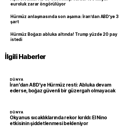
euroluk zarar öngörülüyor
Hürmüz anlaşmasında son aşama: İran’dan ABD’ye 3
şart
Hürmüz Boğazı abluka altında! Trump yüzde 20 pay
istedi
İlgili Haberler
DÜNYA
İran’dan ABD’ye Hürmüz resti: Abluka devam
ederse, boğaz güvenli bir güzergah olmayacak
DÜNYA
Okyanus sıcaklıklarında rekor kırıldı: El Nino
etkisinin şiddetlenmesi bekleniyor