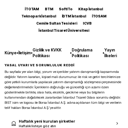
İTOTAM
BTM
SoftITo
Kitap İstanbul
Teknopark İstanbul
İDTM İstanbul
İTOSAM
Cemile Sultan Tesisleri
ICVB
İstanbul Ticaret Üniversitesi
Gizlilik ve KVKK
Doğrulama
Yayın
Künye
•
İletişim
•
•
•
Politikası
Politikası
İlkeleri
YASAL UYARI VE SORUMLULUK REDDİ
Bu sayfada yer alan bilgi, yorum ve içerikler yatırım danışmanlığı kapsamında
değildir. Yatırım kararları, kişisel mali durumunuz ile risk ve getiri tercihlerinize
göre yetkili kurumlarla yapılacak yatırım danışmanlığı sözleşmesi çerçevesinde
değerlendirilmelidir. İçeriklerin doğruluğu ve güncelliği için azami özen
gösterilmekle birlikte, olası hata, eksiklik, gecikme veya bu bilgilerin
kullanımından doğabilecek zararlardan İstanbul Ticaret Odası sorumlu değildir.
BIST isim ve logosu ile Borsa İstanbul A.Ş. adına açıklanan tüm bilgi ve verilerin
telif hakları Borsa İstanbul A.Ş.’ye aittir.
Haftalık yeni kurulan şirketler
Haftalık listeye göz atın