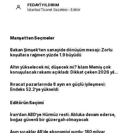
FEDAYİ YILDIRIM
İstanbul Ticaret Gazetesi – Editör
Manşetten Seçmeler
Bakan Şimşek’ten sanayide dönüşüm mesajı: Zorlu
koşullara rağmen yüzde 1.9 büyüdü
Altın yükselecek mi, düşecek mi? İslam Memiş çok
konuşulacak rakamı açıkladı: Dikkat çeken 2026 yıl
sonu tahmini
İhracat pazarlarında 8 ayın en güçlü iyileşmesi:
Endeks 52.2’ye yükseldi
Editörün Seçimi
İran’dan ABD’ye Hürmüz resti: Abluka devam ederse,
boğaz güvenli bir güzergah olmayacak
Aşırı sıcaklar AB’de ekonomiyi vurdu: 180 milyar