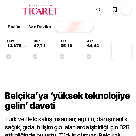
Bugün
Son Dakika
Finans
EKSTRA
BIST
USD
EUR
GBP
13.875,53
47,71
55,18
64,44
PİYASA
VERİLERİ
+0,70%
+0,01%
-0,02%
+0,05%
Dünya
Belçika’ya ‘yüksek teknolojiye
gelin’ daveti
Türk ve Belçikalı iş insanları; eğitim, danışmanlık,
sağlık, gıda, bilişim gibi alanlarda işbirliği için B2B
etkinliğinde buluştu. Türk iş dünyası Belçikalı