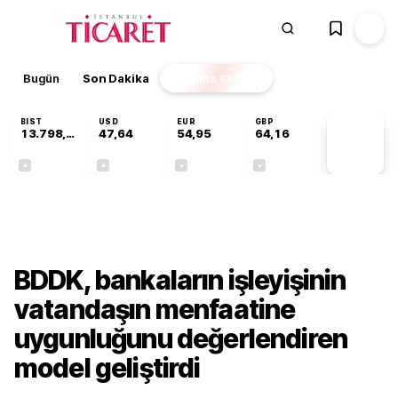
Bugün
Son Dakika
Finans
EKSTRA
BIST
USD
EUR
GBP
13.798,82
47,64
54,95
64,16
PİYASA
VERİLERİ
+0,70%
+0,04%
-0,12%
-0,03%
Gündem
BDDK, bankaların işleyişinin
vatandaşın menfaatine
uygunluğunu değerlendiren
model geliştirdi