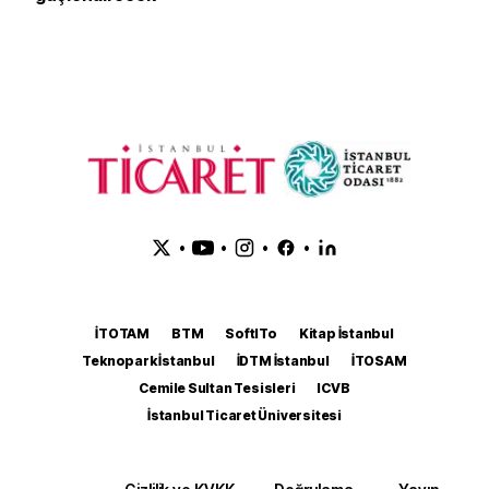
•
•
•
•
İTOTAM
BTM
SoftITo
Kitap İstanbul
Teknopark İstanbul
İDTM İstanbul
İTOSAM
Cemile Sultan Tesisleri
ICVB
İstanbul Ticaret Üniversitesi