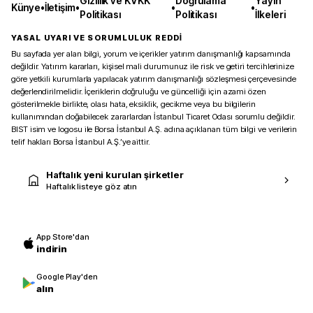
Gizlilik ve KVKK
Doğrulama
Yayın
Künye
•
İletişim
•
•
•
Politikası
Politikası
İlkeleri
YASAL UYARI VE SORUMLULUK REDDİ
Bu sayfada yer alan bilgi, yorum ve içerikler yatırım danışmanlığı kapsamında
değildir. Yatırım kararları, kişisel mali durumunuz ile risk ve getiri tercihlerinize
göre yetkili kurumlarla yapılacak yatırım danışmanlığı sözleşmesi çerçevesinde
değerlendirilmelidir. İçeriklerin doğruluğu ve güncelliği için azami özen
gösterilmekle birlikte, olası hata, eksiklik, gecikme veya bu bilgilerin
kullanımından doğabilecek zararlardan İstanbul Ticaret Odası sorumlu değildir.
BIST isim ve logosu ile Borsa İstanbul A.Ş. adına açıklanan tüm bilgi ve verilerin
telif hakları Borsa İstanbul A.Ş.’ye aittir.
Haftalık yeni kurulan şirketler
Haftalık listeye göz atın
App Store'dan
indirin
Google Play'den
alın