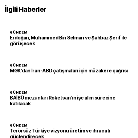
İlgili Haberler
GÜNDEM
Erdoğan, Muhammed Bin Selman ve Şahbaz Şerif ile
görüşecek
GÜNDEM
MGK’dan İran-ABD çatışmaları için müzakere çağrısı
GÜNDEM
BAİBÜ mezunları Roketsan’ın işe alım sürecine
katılacak
GÜNDEM
Terörsüz Türkiye vizyonu üretim ve ihracatı
güçlendirecek