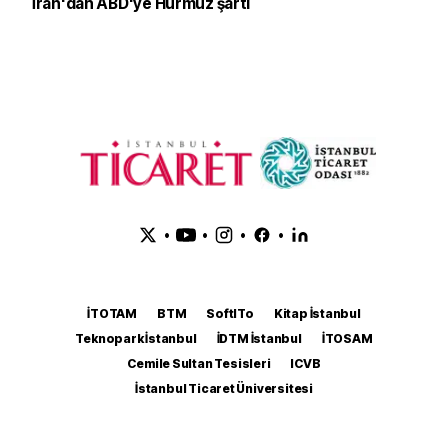
İran'dan ABD'ye Hürmüz şartı
•
•
•
•
İTOTAM
BTM
SoftITo
Kitap İstanbul
Teknopark İstanbul
İDTM İstanbul
İTOSAM
Cemile Sultan Tesisleri
ICVB
İstanbul Ticaret Üniversitesi