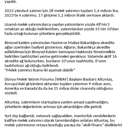
yapıldı.
2022 yılında 6 yatırım için 28 melek yatırımcı toplam 5,4 milyon lira,
2023'te 4 yatırımcı, 17 girişime 5,2 milyon liralık sermaye aktardı.
Lisanslı melek yatırımcılarca yapılan yatırımların yüzde 48'nin 5
ortaktan az olduğu belirlenirken, yatırımlardan yüzde 31'nin 10'dan
fazla ortağı bulunan şirketlere gerçekleştirildi.
Bireysel katılım yatırımcıları Hazine ve Maliye Bakanlığına akredite
ağlar üzerinden faaliyet gösteriyor. Ağların, Bakanlıkça akredite
edilebilmesi için Bireysel Katılım Sermayesi Hakkında Yönetmelikte
belirtilen taahhütleri yerine getirmeleri gerekiyor. Sistemde aktif 16
akredite ağ bulunurken, bunların 10'unun taahhütlü, 6'sının
taahhütsüz ağ olduğu belirlendi.
"Melek yatırımcı lisansı iki aşamalı olabilir"
Dünya Melek Yatırım Forumu (WBAF) Başkanı Baybars Altuntaş,
Avrupa'daki girişimlere aktarılan toplam yatırımın 9 milyar avro,
Amerika ve Kanada'da da ise 25 milyar dolar civarında olduğunu
söyledi.
Altuntaş, yatırımların startuplara yardım amaçlı yapılmadığını,
şirketlerin değerlerinin artması için aktarıldığını dile getirdi.
Yurt dışı bağlantılı, network sağlayabilen, mentorlük verebilenlerin
kalifiye melek yatırımcı olarak tanımlandığını anlatan Altuntaş, bu
melek yatırımcının ortaya koyduğu paraya da "akıllı finans" dediklerini