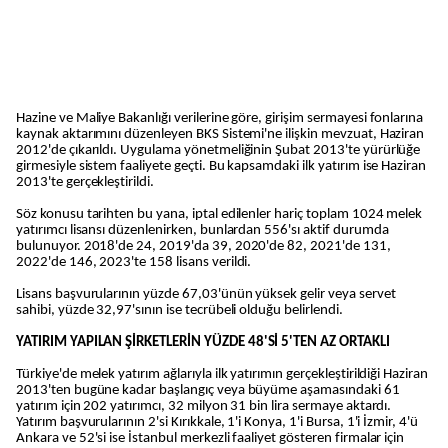
Hazine ve Maliye Bakanlığı verilerine göre, girişim sermayesi fonlarına
kaynak aktarımını düzenleyen BKS Sistemi'ne ilişkin mevzuat, Haziran
2012'de çıkarıldı. Uygulama yönetmeliğinin Şubat 2013'te yürürlüğe
girmesiyle sistem faaliyete geçti. Bu kapsamdaki ilk yatırım ise Haziran
2013'te gerçekleştirildi.
Söz konusu tarihten bu yana, iptal edilenler hariç toplam 1024 melek
yatırımcı lisansı düzenlenirken, bunlardan 556'sı aktif durumda
bulunuyor. 2018'de 24, 2019'da 39, 2020'de 82, 2021'de 131,
2022'de 146, 2023'te 158 lisans verildi.
Lisans başvurularının yüzde 67,03'ünün yüksek gelir veya servet
sahibi, yüzde 32,97'sının ise tecrübeli olduğu belirlendi.
YATIRIM YAPILAN ŞİRKETLERİN YÜZDE 48'Sİ 5'TEN AZ ORTAKLI
Türkiye'de melek yatırım ağlarıyla ilk yatırımın gerçekleştirildiği Haziran
2013'ten bugüne kadar başlangıç veya büyüme aşamasındaki 61
yatırım için 202 yatırımcı, 32 milyon 31 bin lira sermaye aktardı.
Yatırım başvurularının 2'si Kırıkkale, 1'i Konya, 1'i Bursa, 1'i İzmir, 4'ü
Ankara ve 52'si ise İstanbul merkezli faaliyet gösteren firmalar için