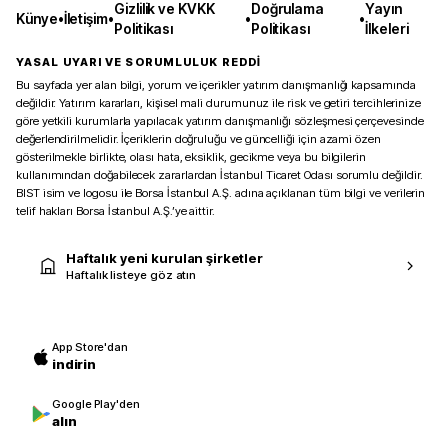
Gizlilik ve KVKK
Doğrulama
Yayın
Künye
•
İletişim
•
•
•
Politikası
Politikası
İlkeleri
YASAL UYARI VE SORUMLULUK REDDİ
Bu sayfada yer alan bilgi, yorum ve içerikler yatırım danışmanlığı kapsamında
değildir. Yatırım kararları, kişisel mali durumunuz ile risk ve getiri tercihlerinize
göre yetkili kurumlarla yapılacak yatırım danışmanlığı sözleşmesi çerçevesinde
değerlendirilmelidir. İçeriklerin doğruluğu ve güncelliği için azami özen
gösterilmekle birlikte, olası hata, eksiklik, gecikme veya bu bilgilerin
kullanımından doğabilecek zararlardan İstanbul Ticaret Odası sorumlu değildir.
BIST isim ve logosu ile Borsa İstanbul A.Ş. adına açıklanan tüm bilgi ve verilerin
telif hakları Borsa İstanbul A.Ş.’ye aittir.
Haftalık yeni kurulan şirketler
Haftalık listeye göz atın
App Store'dan
indirin
Google Play'den
alın