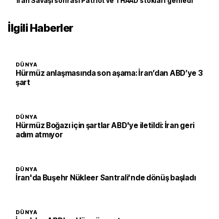
İran Savaşı sonrası Patriot ve THAAD stokları geriledi
İlgili Haberler
DÜNYA
Hürmüz anlaşmasında son aşama: İran’dan ABD’ye 3
şart
DÜNYA
Hürmüz Boğazı için şartlar ABD'ye iletildi: İran geri
adım atmıyor
DÜNYA
İran'da Buşehr Nükleer Santrali'nde dönüş başladı
DÜNYA