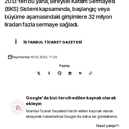
2013'ten bu yana, Bireysel Katılım Sermayesi
(BKS) Sistemi kapsamında, başlangıç veya
büyüme aşamasındaki girişimlere 32 milyon
liradan fazla sermaye sağladı.
İ
İSTANBUL TICARET GAZETESI
Yayınlanma
16.02.2024, 11:34
Paylaş
N
Google'da bizi tercih edilen kaynak olarak
ekleyin
İstanbul Ticaret Gazetesi
'i tercih edilen kaynak olarak
ekleyerek haberlerimizi Google'da daha sık görebilirsiniz.
Kaynak ekle
Nasıl çalışır?
›