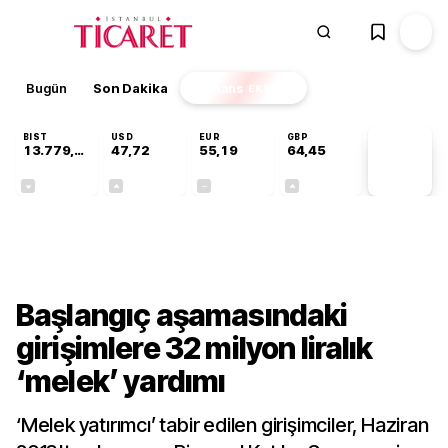
Bugün
Son Dakika
Finans
EKSTRA
BIST
USD
EUR
GBP
13.779,39
47,72
55,19
64,45
PİYASA
VERİLERİ
-0,14%
+0,02%
+0,00%
+0,06%
Dünya
Başlangıç aşamasındaki
girişimlere 32 milyon liralık
‘melek’ yardımı
‘Melek yatırımcı’ tabir edilen girişimciler, Haziran