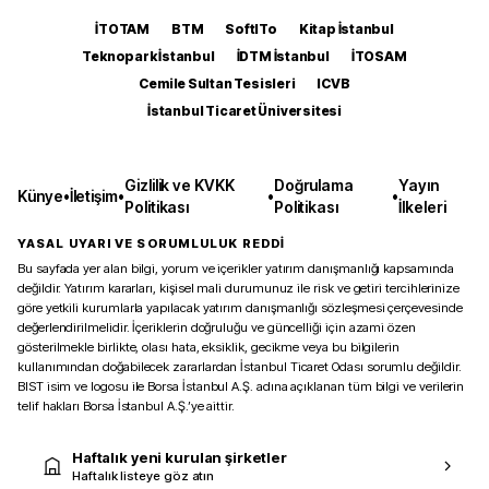
İTOTAM
BTM
SoftITo
Kitap İstanbul
Teknopark İstanbul
İDTM İstanbul
İTOSAM
Cemile Sultan Tesisleri
ICVB
İstanbul Ticaret Üniversitesi
Gizlilik ve KVKK
Doğrulama
Yayın
Künye
•
İletişim
•
•
•
Politikası
Politikası
İlkeleri
YASAL UYARI VE SORUMLULUK REDDİ
Bu sayfada yer alan bilgi, yorum ve içerikler yatırım danışmanlığı kapsamında
değildir. Yatırım kararları, kişisel mali durumunuz ile risk ve getiri tercihlerinize
göre yetkili kurumlarla yapılacak yatırım danışmanlığı sözleşmesi çerçevesinde
değerlendirilmelidir. İçeriklerin doğruluğu ve güncelliği için azami özen
gösterilmekle birlikte, olası hata, eksiklik, gecikme veya bu bilgilerin
kullanımından doğabilecek zararlardan İstanbul Ticaret Odası sorumlu değildir.
BIST isim ve logosu ile Borsa İstanbul A.Ş. adına açıklanan tüm bilgi ve verilerin
telif hakları Borsa İstanbul A.Ş.’ye aittir.
Haftalık yeni kurulan şirketler
Haftalık listeye göz atın