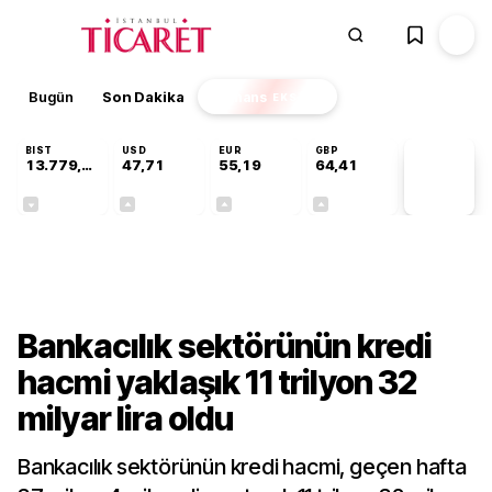
Bugün
Son Dakika
Finans
EKSTRA
BIST
USD
EUR
GBP
13.779,39
47,71
55,19
64,41
PİYASA
VERİLERİ
-0,14%
+0,18%
+0,32%
+0,38%
Gündem
Bankacılık sektörünün kredi
hacmi yaklaşık 11 trilyon 32
milyar lira oldu
Bankacılık sektörünün kredi hacmi, geçen hafta