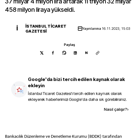
37 milyar 4 milyon lira artarak 11 trilyon 32 milyar
458 milyon liraya yükseldi.
İSTANBUL TICARET
İ
Yayınlanma
16.11.2023, 15:03
GAZETESI
Paylaş
N
Google'da bizi tercih edilen kaynak olarak
ekleyin
İstanbul Ticaret Gazetesi
'i tercih edilen kaynak olarak
ekleyerek haberlerimizi Google'da daha sık görebilirsiniz.
Kaynak ekle
Nasıl çalışır?
›
Bankacılık Düzenleme ve Denetleme Kurumu (BDDK) tarafından