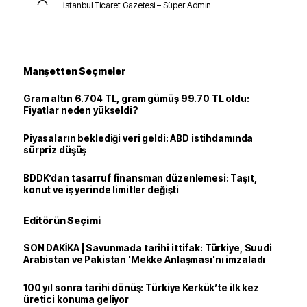
İstanbul Ticaret Gazetesi – Süper Admin
Manşetten Seçmeler
Gram altın 6.704 TL, gram gümüş 99.70 TL oldu:
Fiyatlar neden yükseldi?
Piyasaların beklediği veri geldi: ABD istihdamında
sürpriz düşüş
BDDK’dan tasarruf finansman düzenlemesi: Taşıt,
konut ve iş yerinde limitler değişti
Editörün Seçimi
SON DAKİKA | Savunmada tarihi ittifak: Türkiye, Suudi
Arabistan ve Pakistan 'Mekke Anlaşması'nı imzaladı
100 yıl sonra tarihi dönüş: Türkiye Kerkük’te ilk kez
üretici konuma geliyor