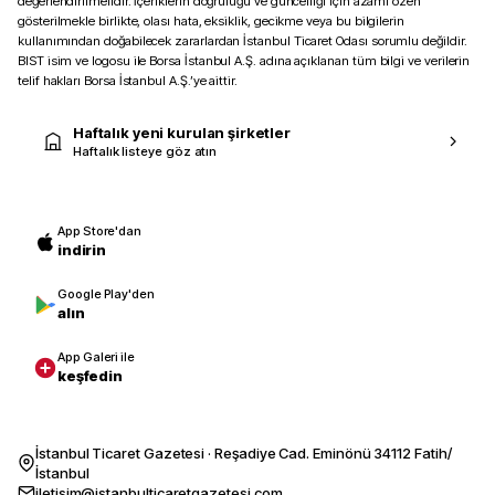
değerlendirilmelidir. İçeriklerin doğruluğu ve güncelliği için azami özen
gösterilmekle birlikte, olası hata, eksiklik, gecikme veya bu bilgilerin
kullanımından doğabilecek zararlardan İstanbul Ticaret Odası sorumlu değildir.
BIST isim ve logosu ile Borsa İstanbul A.Ş. adına açıklanan tüm bilgi ve verilerin
telif hakları Borsa İstanbul A.Ş.’ye aittir.
Haftalık yeni kurulan şirketler
Haftalık listeye göz atın
App Store'dan
indirin
Google Play'den
alın
App Galeri ile
keşfedin
İstanbul Ticaret Gazetesi · Reşadiye Cad. Eminönü 34112 Fatih/
İstanbul
iletisim@istanbulticaretgazetesi.com