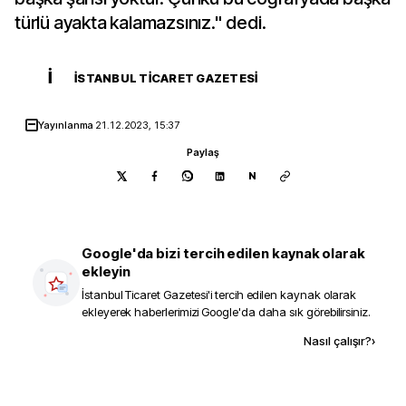
türlü ayakta kalamazsınız." dedi.
İ
İSTANBUL TICARET GAZETESI
Yayınlanma
21.12.2023, 15:37
Paylaş
N
Google'da bizi tercih edilen kaynak olarak
ekleyin
İstanbul Ticaret Gazetesi
'i tercih edilen kaynak olarak
ekleyerek haberlerimizi Google'da daha sık görebilirsiniz.
Kaynak ekle
Nasıl çalışır?
›