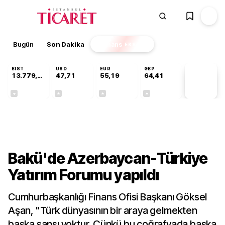
Bugün
Son Dakika
Finans
EKSTRA
BIST
USD
EUR
GBP
13.779,39
47,71
55,19
64,41
PİYASA
VERİLERİ
-0,14%
+0,18%
+0,32%
+0,38%
Gündem
Bakü'de Azerbaycan-Türkiye
Yatırım Forumu yapıldı
Cumhurbaşkanlığı Finans Ofisi Başkanı Göksel
Aşan, "Türk dünyasının bir araya gelmekten
başka şansı yoktur. Çünkü bu coğrafyada başka