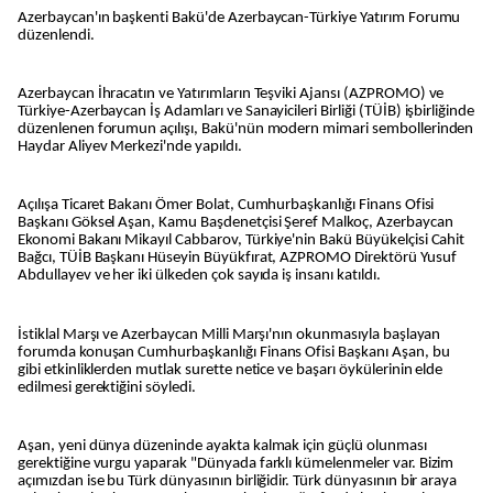
Azerbaycan'ın başkenti Bakü'de Azerbaycan-Türkiye Yatırım Forumu
düzenlendi.
Azerbaycan İhracatın ve Yatırımların Teşviki Ajansı (AZPROMO) ve
Türkiye-Azerbaycan İş Adamları ve Sanayicileri Birliği (TÜİB) işbirliğinde
düzenlenen forumun açılışı, Bakü'nün modern mimari sembollerinden
Haydar Aliyev Merkezi'nde yapıldı.
Açılışa Ticaret Bakanı Ömer Bolat, Cumhurbaşkanlığı Finans Ofisi
Başkanı Göksel Aşan, Kamu Başdenetçisi Şeref Malkoç, Azerbaycan
Ekonomi Bakanı Mikayıl Cabbarov, Türkiye'nin Bakü Büyükelçisi Cahit
Bağcı, TÜİB Başkanı Hüseyin Büyükfırat, AZPROMO Direktörü Yusuf
Abdullayev ve her iki ülkeden çok sayıda iş insanı katıldı.
İstiklal Marşı ve Azerbaycan Milli Marşı'nın okunmasıyla başlayan
forumda konuşan Cumhurbaşkanlığı Finans Ofisi Başkanı Aşan, bu
gibi etkinliklerden mutlak surette netice ve başarı öykülerinin elde
edilmesi gerektiğini söyledi.
Aşan, yeni dünya düzeninde ayakta kalmak için güçlü olunması
gerektiğine vurgu yaparak "Dünyada farklı kümelenmeler var. Bizim
açımızdan ise bu Türk dünyasının birliğidir. Türk dünyasının bir araya