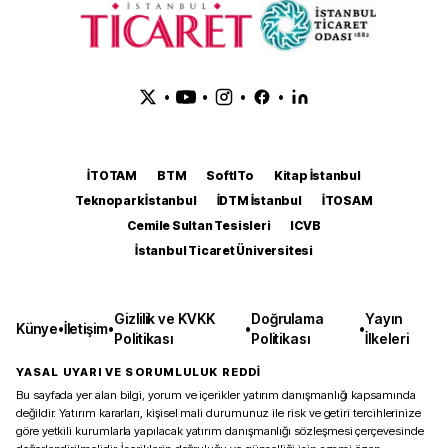
•
•
•
•
İTOTAM
BTM
SoftITo
Kitap İstanbul
Teknopark İstanbul
İDTM İstanbul
İTOSAM
Cemile Sultan Tesisleri
ICVB
İstanbul Ticaret Üniversitesi
Gizlilik ve KVKK
Doğrulama
Yayın
Künye
•
İletişim
•
•
•
Politikası
Politikası
İlkeleri
YASAL UYARI VE SORUMLULUK REDDİ
Bu sayfada yer alan bilgi, yorum ve içerikler yatırım danışmanlığı kapsamında
değildir. Yatırım kararları, kişisel mali durumunuz ile risk ve getiri tercihlerinize
göre yetkili kurumlarla yapılacak yatırım danışmanlığı sözleşmesi çerçevesinde