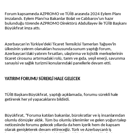
Forum kapsamında AZPROMO ve TÜİB arasında 2024 Eylem Planı
imzalandı. Eylem Planı'na Bakanlar Bolat ve Cabbarov'un hazır
bulunduğu törende AZPROMO Direktörü Abdullayev ile TÜİB Başkanı
Büyükfırat imza attı.
Azerbaycan'ın Türkiye'deki Ticaret Temsilcisi Tamerlan Tağıyev'in
ülkesinin yatırım olanakları hususunda sunum yaptığı forum,
Azerbaycan'daki yatırım fırsatları, ulaştırma ve lojistik merkezlerinin
ticaret cirosunu artırmadaki rolü, tarım ve gıda, yeşil enerji, savunma
sanayisi ve sağlık turizmi konularındaki panellerle devam etti.
YATIRIM FORUMU SÜREKLİ HALE GELECEK
TÜİB Başkanı Büyükfırat, yaptığı açıklamada, forumu sürekli hale
getirerek her yıl yapacaklarını bildirdi.
Büyükfırat, "Foruma katılan bakanlar, bürokratlar ve iş insanlarından
olumlu dönüşler aldık. Tüm bu olumlu izlenimler ve gelen yoğun talep
neticesinde forumu gelecek yıllarda da hem içerik hem de kapsam
olarak genişleterek devam ettireceğiz. Türk ve Azerbaycanlı iş