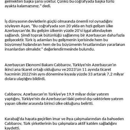
gelmekten başka şansı yoktur. Çünkü bu coğrafyada başka türlü
ayakta kalamazsınız." dedi.
İş dünyasının devletlerin güçlü olmasında önemli rol oynadığını
söyleyen Aşan, "Bu coğrafyada son 20 yılda en hızlı gelişen ülke
Azerbaycan'dır. Bu gelişim ülkenin yüzde 20'si işgal altındayken
sağlandı. Şimdi toprak bütünlüğü sağlanmış bir Azerbaycan daha fazla
gelişecektir. Türk iş adamları bu gelişmenin içerisinde hem bu
büyümeyi hızlandıran hem de bu büyümenin fırsatlarından yararlanan
insanlardan olmalıdır." değerlendirmesinde bulundu.
Azerbaycan Ekonomi Bakanı Cabbarov, Türkiye'nin Azerbaycan'ın
ikinci ana ticaret ortağı olduğunu ve 2023'ün 11 ayında ticaret
hacminin 2022'nin aynı dönemine kıyasla yüzde 33 artarak 7,2 milyar
dolara ulaştığını bildirdi.
Cabbarov, Azerbaycan'ın Türkiye'ye 19,9 milyar dolar yatırım
yaptığını, Türkiye'nin de Azerbaycan'daki petrol dışı sektörlere yatırım
yapan ülkeler arasında birinci ülke olduğunu belirtti.
Karabağ'da hayata geçirilen imar ve ihya çalışmalarından da bahseden
Cabbarov, Türk şirketlerinin bu çalışmalara aktif katılım sağladığını
kaydetti.