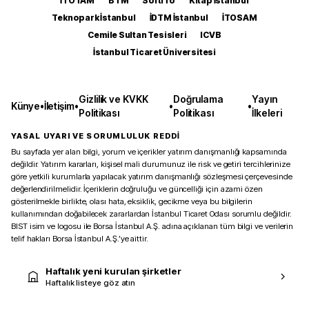
İTOTAM
BTM
SoftITo
Kitap İstanbul
Teknopark İstanbul
İDTM İstanbul
İTOSAM
Cemile Sultan Tesisleri
ICVB
İstanbul Ticaret Üniversitesi
Gizlilik ve KVKK
Doğrulama
Yayın
Künye
•
İletişim
•
•
•
Politikası
Politikası
İlkeleri
YASAL UYARI VE SORUMLULUK REDDİ
Bu sayfada yer alan bilgi, yorum ve içerikler yatırım danışmanlığı kapsamında
değildir. Yatırım kararları, kişisel mali durumunuz ile risk ve getiri tercihlerinize
göre yetkili kurumlarla yapılacak yatırım danışmanlığı sözleşmesi çerçevesinde
değerlendirilmelidir. İçeriklerin doğruluğu ve güncelliği için azami özen
gösterilmekle birlikte, olası hata, eksiklik, gecikme veya bu bilgilerin
kullanımından doğabilecek zararlardan İstanbul Ticaret Odası sorumlu değildir.
BIST isim ve logosu ile Borsa İstanbul A.Ş. adına açıklanan tüm bilgi ve verilerin
telif hakları Borsa İstanbul A.Ş.’ye aittir.
Haftalık yeni kurulan şirketler
Haftalık listeye göz atın