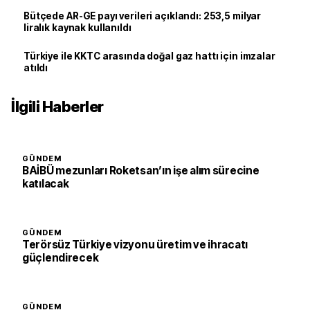
Bütçede AR-GE payı verileri açıklandı: 253,5 milyar
liralık kaynak kullanıldı
Türkiye ile KKTC arasında doğal gaz hattı için imzalar
atıldı
İlgili Haberler
GÜNDEM
BAİBÜ mezunları Roketsan’ın işe alım sürecine
katılacak
GÜNDEM
Terörsüz Türkiye vizyonu üretim ve ihracatı
güçlendirecek
GÜNDEM