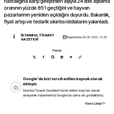
hastalığına karşı geliştirilen aşıyla 24 ilde aşılama
oranının yüzde 85'i geçtiğini ve hayvan
pazarlarının yeniden açıldığını duyurdu. Bakanlık,
fiyat artışı ve tedarik sıkıntısı iddialarını yalanladı.
İSTANBUL TICARET
İ
Yayınlanma
26.08.2025, 14:26
GAZETESI
Paylaş
N
Google'da bizi tercih edilen kaynak olarak
ekleyin
İstanbul Ticaret Gazetesi
'i tercih edilen kaynak olarak
ekleyerek haberlerimizi Google'da daha sık görebilirsiniz.
Kaynak ekle
Nasıl çalışır?
›