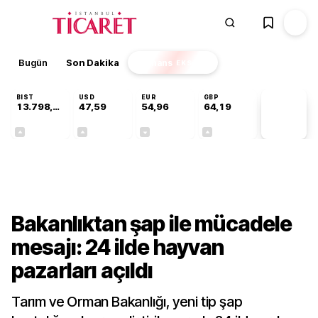
Bugün
Son Dakika
Finans
EKSTRA
BIST
USD
EUR
GBP
13.798,82
47,59
54,96
64,19
PİYASA
VERİLERİ
+0,70%
+0,05%
-0,09%
+0,14%
Gündem
Bakanlıktan şap ile mücadele
mesajı: 24 ilde hayvan
pazarları açıldı
Tarım ve Orman Bakanlığı, yeni tip şap