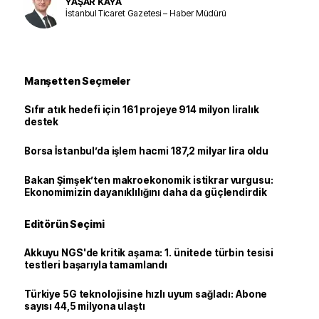
YAŞAR KAYA
İstanbul Ticaret Gazetesi – Haber Müdürü
Manşetten Seçmeler
Sıfır atık hedefi için 161 projeye 914 milyon liralık
destek
Borsa İstanbul’da işlem hacmi 187,2 milyar lira oldu
Bakan Şimşek’ten makroekonomik istikrar vurgusu:
Ekonomimizin dayanıklılığını daha da güçlendirdik
Editörün Seçimi
Akkuyu NGS'de kritik aşama: 1. ünitede türbin tesisi
testleri başarıyla tamamlandı
Türkiye 5G teknolojisine hızlı uyum sağladı: Abone
sayısı 44,5 milyona ulaştı