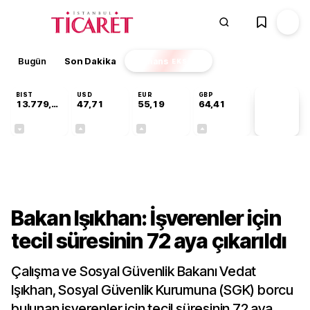
Bugün
Son Dakika
Finans
EKSTRA
BIST
USD
EUR
GBP
13.779,39
47,71
55,19
64,41
PİYASA
VERİLERİ
-0,14%
+0,18%
+0,32%
+0,38%
Gündem
Bakan Işıkhan: İşverenler için
tecil süresinin 72 aya çıkarıldı
Çalışma ve Sosyal Güvenlik Bakanı Vedat
Işıkhan, Sosyal Güvenlik Kurumuna (SGK) borcu
bulunan işverenler için tecil süresinin 72 aya