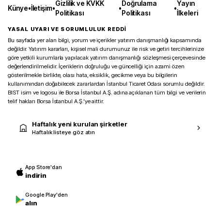
Gizlilik ve KVKK
Doğrulama
Yayın
Künye
•
İletişim
•
•
•
Politikası
Politikası
İlkeleri
YASAL UYARI VE SORUMLULUK REDDİ
Bu sayfada yer alan bilgi, yorum ve içerikler yatırım danışmanlığı kapsamında
değildir. Yatırım kararları, kişisel mali durumunuz ile risk ve getiri tercihlerinize
göre yetkili kurumlarla yapılacak yatırım danışmanlığı sözleşmesi çerçevesinde
değerlendirilmelidir. İçeriklerin doğruluğu ve güncelliği için azami özen
gösterilmekle birlikte, olası hata, eksiklik, gecikme veya bu bilgilerin
kullanımından doğabilecek zararlardan İstanbul Ticaret Odası sorumlu değildir.
BIST isim ve logosu ile Borsa İstanbul A.Ş. adına açıklanan tüm bilgi ve verilerin
telif hakları Borsa İstanbul A.Ş.’ye aittir.
Haftalık yeni kurulan şirketler
Haftalık listeye göz atın
App Store'dan
indirin
Google Play'den
alın