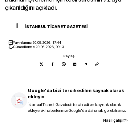
çıkarıldığını açıkladı.
İ
İSTANBUL TICARET GAZETESI
Yayınlanma
20.06.2026, 17:44
Güncellenme
29.06.2026, 00:13
Paylaş
N
Google'da bizi tercih edilen kaynak olarak
ekleyin
İstanbul Ticaret Gazetesi
'i tercih edilen kaynak olarak
ekleyerek haberlerimizi Google'da daha sık görebilirsiniz.
Kaynak ekle
Nasıl çalışır?
›