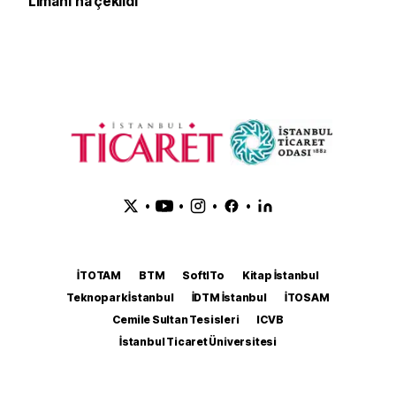
Limanı’na çekildi
•
•
•
•
İTOTAM
BTM
SoftITo
Kitap İstanbul
Teknopark İstanbul
İDTM İstanbul
İTOSAM
Cemile Sultan Tesisleri
ICVB
İstanbul Ticaret Üniversitesi