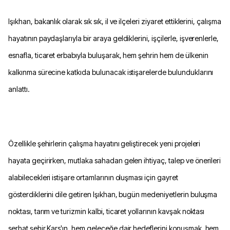
Işıkhan, bakanlık olarak sık sık, il ve ilçeleri ziyaret ettiklerini, çalışma
hayatının paydaşlarıyla bir araya geldiklerini, işçilerle, işverenlerle,
esnafla, ticaret erbabıyla buluşarak, hem şehrin hem de ülkenin
kalkınma sürecine katkıda bulunacak istişarelerde bulunduklarını
anlattı.
Özellikle şehirlerin çalışma hayatını geliştirecek yeni projeleri
hayata geçirirken, mutlaka sahadan gelen ihtiyaç, talep ve önerileri
alabilecekleri istişare ortamlarının oluşması için gayret
gösterdiklerini dile getiren Işıkhan, bugün medeniyetlerin buluşma
noktası, tarım ve turizmin kalbi, ticaret yollarının kavşak noktası
serhat şehir Kars'ın, hem geleceğe dair hedeflerini konuşmak, hem