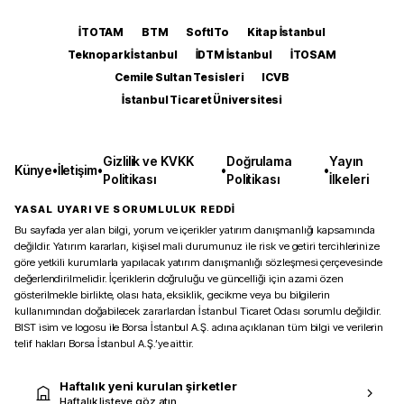
İTOTAM
BTM
SoftITo
Kitap İstanbul
Teknopark İstanbul
İDTM İstanbul
İTOSAM
Cemile Sultan Tesisleri
ICVB
İstanbul Ticaret Üniversitesi
Gizlilik ve KVKK
Doğrulama
Yayın
Künye
•
İletişim
•
•
•
Politikası
Politikası
İlkeleri
YASAL UYARI VE SORUMLULUK REDDİ
Bu sayfada yer alan bilgi, yorum ve içerikler yatırım danışmanlığı kapsamında
değildir. Yatırım kararları, kişisel mali durumunuz ile risk ve getiri tercihlerinize
göre yetkili kurumlarla yapılacak yatırım danışmanlığı sözleşmesi çerçevesinde
değerlendirilmelidir. İçeriklerin doğruluğu ve güncelliği için azami özen
gösterilmekle birlikte, olası hata, eksiklik, gecikme veya bu bilgilerin
kullanımından doğabilecek zararlardan İstanbul Ticaret Odası sorumlu değildir.
BIST isim ve logosu ile Borsa İstanbul A.Ş. adına açıklanan tüm bilgi ve verilerin
telif hakları Borsa İstanbul A.Ş.’ye aittir.
Haftalık yeni kurulan şirketler
Haftalık listeye göz atın