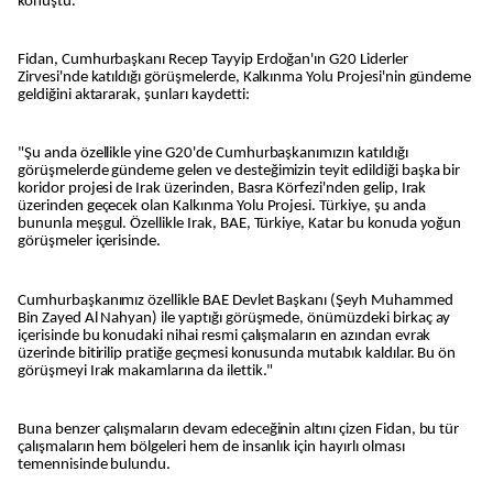
konuştu.
Fidan, Cumhurbaşkanı Recep Tayyip Erdoğan'ın G20 Liderler
Zirvesi'nde katıldığı görüşmelerde, Kalkınma Yolu Projesi'nin gündeme
geldiğini aktararak, şunları kaydetti:
"Şu anda özellikle yine G20'de Cumhurbaşkanımızın katıldığı
görüşmelerde gündeme gelen ve desteğimizin teyit edildiği başka bir
koridor projesi de Irak üzerinden, Basra Körfezi'nden gelip, Irak
üzerinden geçecek olan Kalkınma Yolu Projesi. Türkiye, şu anda
bununla meşgul. Özellikle Irak, BAE, Türkiye, Katar bu konuda yoğun
görüşmeler içerisinde.
Cumhurbaşkanımız özellikle BAE Devlet Başkanı (Şeyh Muhammed
Bin Zayed Al Nahyan) ile yaptığı görüşmede, önümüzdeki birkaç ay
içerisinde bu konudaki nihai resmi çalışmaların en azından evrak
üzerinde bitirilip pratiğe geçmesi konusunda mutabık kaldılar. Bu ön
görüşmeyi Irak makamlarına da ilettik."
Buna benzer çalışmaların devam edeceğinin altını çizen Fidan, bu tür
çalışmaların hem bölgeleri hem de insanlık için hayırlı olması
temennisinde bulundu.