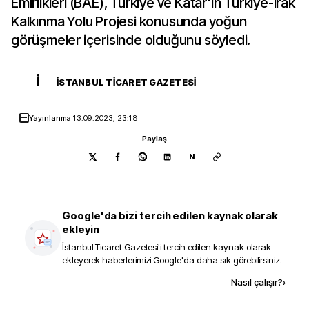
Emirlikleri (BAE), Türkiye ve Katar'ın Türkiye-Irak
Kalkınma Yolu Projesi konusunda yoğun
görüşmeler içerisinde olduğunu söyledi.
İ
İSTANBUL TICARET GAZETESI
Yayınlanma
13.09.2023, 23:18
Paylaş
N
Google'da bizi tercih edilen kaynak olarak
ekleyin
İstanbul Ticaret Gazetesi
'i tercih edilen kaynak olarak
ekleyerek haberlerimizi Google'da daha sık görebilirsiniz.
Kaynak ekle
Nasıl çalışır?
›