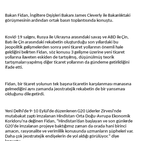
Bakan Fidan, İngiltere Dışişleri Bakanı James Cleverly ile Bakanlıktaki
görüşmesinin ardından ortak basın toplantısında konuştu.
Kovid-19 salgını, Rusya ile Ukrayna arasındaki savaş ve ABD ile Çin,
Batı ile Çin arasındaki rekabetin oluşturduğu son yıllardaki bu
jeopolitik gelişmelerden sonra yeni ticaret yollarının önemli hale
geldiğini belirten Fidan, söz konusu 3 gelişme üzerine yeni ticaret
yollarına ilaveten eskiden de tartışılmış, düşünülmüş teorik
tartışmaları yapılmış diğer ticaret yollarının da gündeme getirildiğini
ifade etti.
Fidan, bir ticaret yolunun tek başına ticaretin karşılanması manasına
gelmediğini aynı zamanda jeostratejik rekabetin de bir yansıması
olduğunu dile getirdi.
Yeni Delhi'de 9-10 Eylül'de düzenlenen G20 Liderler Zirvesi'nde
mutabakat zaptı imzalanan Hindistan-Orta Doğu-Avrupa Ekonomik
Koridoru'na değinen Fidan, "Hindistan'dan başlayan ve son günlerde
G20'de imzalanan projeye baktığımız zaman da orada hani birinci
amacın, rasyonalite ve verimlilik konusunda uzmanların şüpheleri var.
Daha çok jeostratejik endişelerin de yol aldığı görülüyor." diye