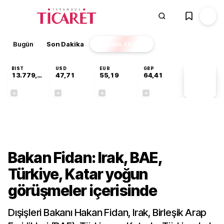
Bugün
Son Dakika
Finans
EKSTRA
BIST
USD
EUR
GBP
13.779,39
47,71
55,19
64,41
PİYASA
VERİLERİ
-0,14%
+0,18%
+0,32%
+0,38%
Gündem
Bakan Fidan: Irak, BAE,
Türkiye, Katar yoğun
görüşmeler içerisinde
Dışişleri Bakanı Hakan Fidan, Irak, Birleşik Arap