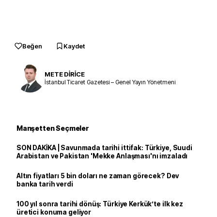
Beğen
Kaydet
METE DİRİCE
İstanbul Ticaret Gazetesi – Genel Yayın Yönetmeni
Manşetten Seçmeler
SON DAKİKA | Savunmada tarihi ittifak: Türkiye, Suudi
Arabistan ve Pakistan 'Mekke Anlaşması'nı imzaladı
Altın fiyatları 5 bin doları ne zaman görecek? Dev
banka tarih verdi
100 yıl sonra tarihi dönüş: Türkiye Kerkük’te ilk kez
üretici konuma geliyor