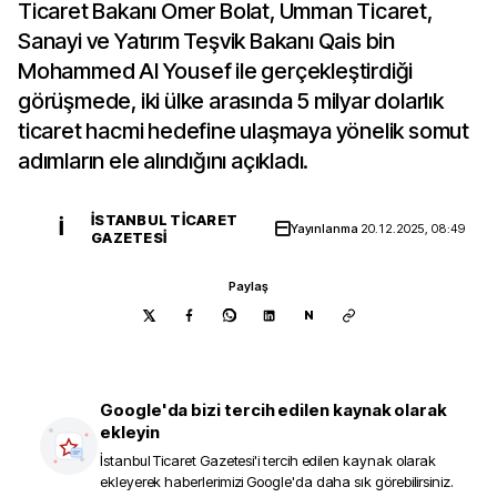
Ticaret Bakanı Ömer Bolat, Umman Ticaret,
Sanayi ve Yatırım Teşvik Bakanı Qais bin
Mohammed Al Yousef ile gerçekleştirdiği
görüşmede, iki ülke arasında 5 milyar dolarlık
ticaret hacmi hedefine ulaşmaya yönelik somut
adımların ele alındığını açıkladı.
İSTANBUL TICARET
İ
Yayınlanma
20.12.2025, 08:49
GAZETESI
Paylaş
N
Google'da bizi tercih edilen kaynak olarak
ekleyin
İstanbul Ticaret Gazetesi
'i tercih edilen kaynak olarak
ekleyerek haberlerimizi Google'da daha sık görebilirsiniz.