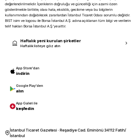
değerlendirilmelidir. İçeriklerin doğruluğu ve güncelliği için azami özen
gösterilmekle birlikte, olası hata, eksiklik, gecikme veya bu bilgilerin
kullanımından doğabilecek zararlardan İstanbul Ticaret Odası sorumlu değildir.
BIST isim ve logosu ile Borsa İstanbul A.Ş. adına açıklanan tüm bilgi ve verilerin
telif hakları Borsa İstanbul A.Ş.’ye aittir.
Haftalık yeni kurulan şirketler
Haftalık listeye göz atın
App Store'dan
indirin
Google Play'den
alın
App Galeri ile
keşfedin
İstanbul Ticaret Gazetesi · Reşadiye Cad. Eminönü 34112 Fatih/
İstanbul