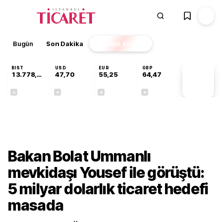
Bugün
Son Dakika
Finans
EKSTRA
BIST
USD
EUR
GBP
13.778,60
47,70
55,25
64,47
PİYASA
VERİLERİ
-0,15%
+0,17%
+0,43%
+0,47%
Gündem
Bakan Bolat Ummanlı
mevkidaşı Yousef ile görüştü:
5 milyar dolarlık ticaret hedefi
masada