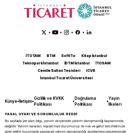
•
•
•
•
İTOTAM
BTM
SoftITo
Kitap İstanbul
Teknopark İstanbul
İDTM İstanbul
İTOSAM
Cemile Sultan Tesisleri
ICVB
İstanbul Ticaret Üniversitesi
Gizlilik ve KVKK
Doğrulama
Yayın
Künye
•
İletişim
•
•
•
Politikası
Politikası
İlkeleri
YASAL UYARI VE SORUMLULUK REDDİ
Bu sayfada yer alan bilgi, yorum ve içerikler yatırım danışmanlığı kapsamında
değildir. Yatırım kararları, kişisel mali durumunuz ile risk ve getiri tercihlerinize
göre yetkili kurumlarla yapılacak yatırım danışmanlığı sözleşmesi çerçevesinde