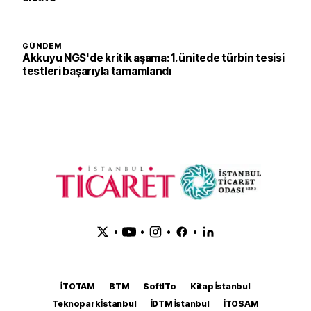
GÜNDEM
Akkuyu NGS'de kritik aşama: 1. ünitede türbin tesisi
testleri başarıyla tamamlandı
•
•
•
•
İTOTAM
BTM
SoftITo
Kitap İstanbul
Teknopark İstanbul
İDTM İstanbul
İTOSAM