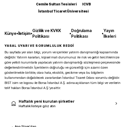
Cemile Sultan Tesisleri
ICVB
İstanbul Ticaret Üniversitesi
Gizlilik ve KVKK
Doğrulama
Yayın
Künye
•
İletişim
•
•
•
Politikası
Politikası
İlkeleri
YASAL UYARI VE SORUMLULUK REDDİ
Bu sayfada yer alan bilgi, yorum ve içerikler yatırım danışmanlığı kapsamında
değildir. Yatırım kararları, kişisel mali durumunuz ile risk ve getiri tercihlerinize
göre yetkili kurumlarla yapılacak yatırım danışmanlığı sözleşmesi çerçevesinde
değerlendirilmelidir. İçeriklerin doğruluğu ve güncelliği için azami özen
gösterilmekle birlikte, olası hata, eksiklik, gecikme veya bu bilgilerin
kullanımından doğabilecek zararlardan İstanbul Ticaret Odası sorumlu değildir.
BIST isim ve logosu ile Borsa İstanbul A.Ş. adına açıklanan tüm bilgi ve verilerin
telif hakları Borsa İstanbul A.Ş.’ye aittir.
Haftalık yeni kurulan şirketler
Haftalık listeye göz atın
App Store'dan