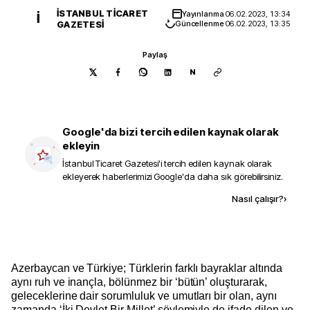
İSTANBUL TICARET
Yayınlanma
06.02.2023, 13:34
İ
GAZETESI
Güncellenme
06.02.2023, 13:35
Paylaş
N
Google'da bizi tercih edilen kaynak olarak
ekleyin
İstanbul Ticaret Gazetesi
'i tercih edilen kaynak olarak
ekleyerek haberlerimizi Google'da daha sık görebilirsiniz.
Kaynak ekle
Nasıl çalışır?
›
Azerbaycan ve Türkiye; Türklerin farklı bayraklar altında
aynı ruh ve inançla, bölünmez bir ‘bütün’ oluşturarak,
geleceklerine dair sorumluluk ve umutları bir olan, aynı
zamanda ‘İki Devlet Bir Millet’ söylemiyle de ifade dilen ve