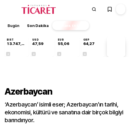
Bugün
Son Dakika
Finans
EKSTRA
BIST
USD
EUR
GBP
13.747,72
47,59
55,06
64,27
PİYASA
VERİLERİ
+0,33%
+0,06%
+0,09%
+0,26%
Gündem
Azerbaycan
‘Azerbaycan’ isimli eser; Azerbaycan’ın tarihi,
ekonomisi, kültürü ve sanatına dair birçok bilgiyi
barındırıyor.