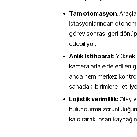
Tam otomasyon:
Araçla
istasyonlarından otonom 
görev sonrası geri dönüp 
edebiliyor.
Anlık istihbarat:
Yüksek 
kameralarla elde edilen g
anda hem merkez kontro
sahadaki birimlere iletiliyo
Lojistik verimlilik:
Olay y
bulundurma zorunluluğu
kaldırarak insan kaynağın