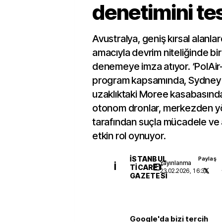
denetimini te
Avustralya, geniş kırsal alanla
amacıyla devrim niteliğinde bir
denemeye imza atıyor. ‘PolAir-r
program kapsamında, Sydney
uzaklıktaki Moree kasabasında
otonom dronlar, merkezden yön
tarafından suçla mücadele ve 
etkin rol oynuyor.
İSTANBUL
Paylaş
Yayınlanma
İ
TICARET
23.02.2026, 16:31
GAZETESI
Google'da bizi tercih