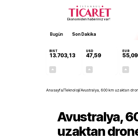
Ekonomiden haberiniz var!
Bugün
Son Dakika
Finans
EKST
BIST
USD
EUR
13.703,13
47,59
55,09
+0,11%
+0,05%
15,20
0,02
Anasayfa
/
Teknoloji
/
Avustralya, 600 km uzaktan drone
Avustralya, 
uzaktan drone 