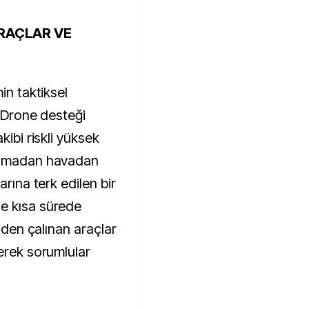
ARAÇLAR VE
in taktiksel
. Drone desteği
kibi riskli yüksek
kalmadan havadan
arına terk edilen bir
e kısa sürede
inden çalınan araçlar
lerek sorumlular