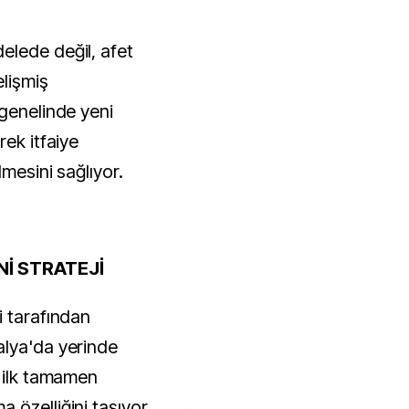
elede değil, afet
elişmiş
 genelinde yeni
rek itfaiye
mesini sağlıyor.
Nİ STRATEJİ
i tarafından
alya'da yerinde
n ilk tamamen
 özelliğini taşıyor.