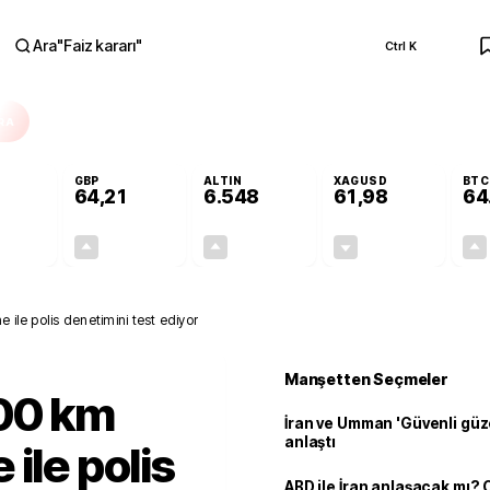
Ara
"
Faiz kararı
"
Ctrl K
RA
GBP
ALTIN
XAGUSD
BTC
64,21
6.548
61,98
64
+0,14%
+0,17%
+0,80%
-0,10%
0,08
0,11
52,24
-0,06
 ile polis denetimini test ediyor
Manşetten Seçmeler
600 km
İran ve Umman 'Güvenli güz
anlaştı
ile polis
ABD ile İran anlaşacak mı?