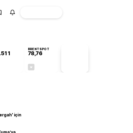
ÜYE
CANLI BORSA
Girişi
BRENTSPOT
.511
78,76
PİYASA
VERİLERİ
+0,57%
-0,19%
+0,00
-0,15
ergah' için
 Cuma’ya