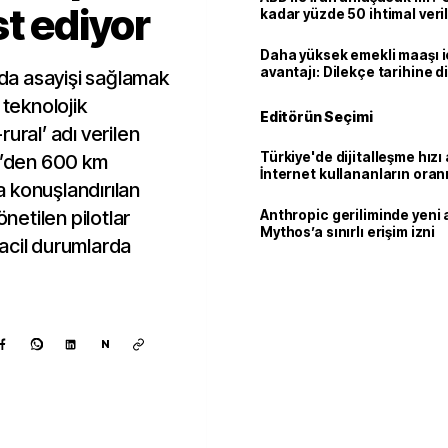
st ediyor
kadar yüzde 50 ihtimal veril
Daha yüksek emekli maaşı 
avantajı: Dilekçe tarihine d
rda asayişi sağlamak
 teknolojik
Editörün Seçimi
ural’ adı verilen
Türkiye'de dijitalleşme hızı 
’den 600 km
İnternet kullananların oran
 konuşlandırılan
92,3'e yükseldi
etilen pilotlar
Anthropic geriliminde yeni 
Mythos’a sınırlı erişim izni
acil durumlarda
N