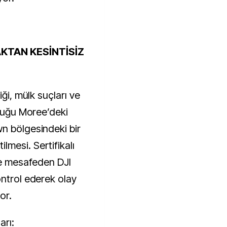
KTAN KESİNTİSİZ
iği, mülk suçları ve
lduğu Moree’deki
n bölgesindeki bir
mesi. Sertifikalı
tre mesafeden DJI
ontrol ederek olay
or.
arı: