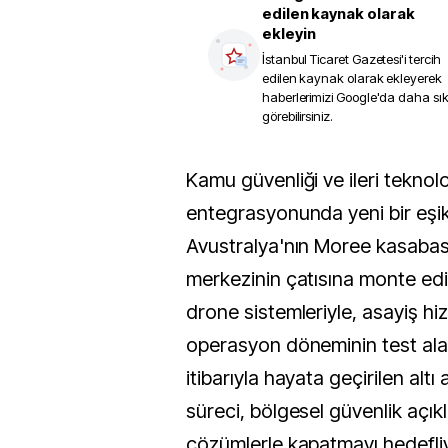
edilen kaynak olarak
ekleyin
İstanbul Ticaret Gazetesi
'i tercih
edilen kaynak olarak ekleyerek
haberlerimizi Google'da daha sı
görebilirsiniz.
Kamu güvenliği ve ileri teknoloji
entegrasyonunda yeni bir eşik
Avustralya'nın Moree kasabası,
merkezinin çatısına monte ed
drone sistemleriyle, asayiş h
operasyon döneminin test ala
itibarıyla hayata geçirilen alt
süreci, bölgesel güvenlik açıklar
çözümlerle kapatmayı hedefli