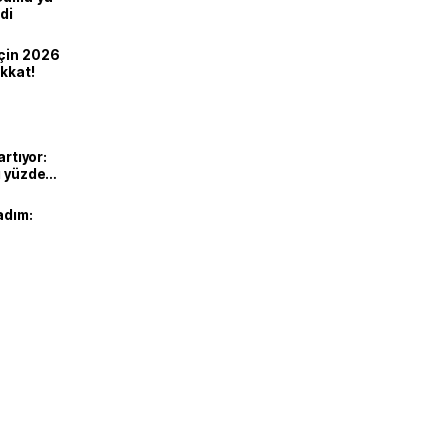
di
için 2026
ikkat!
artıyor:
ı yüzde
adım: