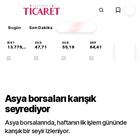
Bugün
Son Dakika
Finans
EKSTRA
BIST
USD
EUR
GBP
13.779,39
47,71
55,19
64,41
PİYASA
VERİLERİ
-0,14%
+0,18%
+0,32%
+0,38%
Dünya
Asya borsaları karışık
seyrediyor
Asya borsalarında, haftanın ilk işlem gününde
karışık bir seyir izleniyor.