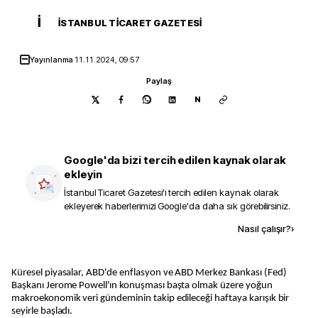
İ
İSTANBUL TICARET GAZETESI
Yayınlanma
11.11.2024, 09:57
Paylaş
N
Google'da bizi tercih edilen kaynak olarak
ekleyin
İstanbul Ticaret Gazetesi
'i tercih edilen kaynak olarak
ekleyerek haberlerimizi Google'da daha sık görebilirsiniz.
Kaynak ekle
Nasıl çalışır?
›
Küresel piyasalar, ABD'de enflasyon ve ABD Merkez Bankası (Fed)
Başkanı Jerome Powell'ın konuşması başta olmak üzere yoğun
makroekonomik veri gündeminin takip edileceği haftaya karışık bir
seyirle başladı.