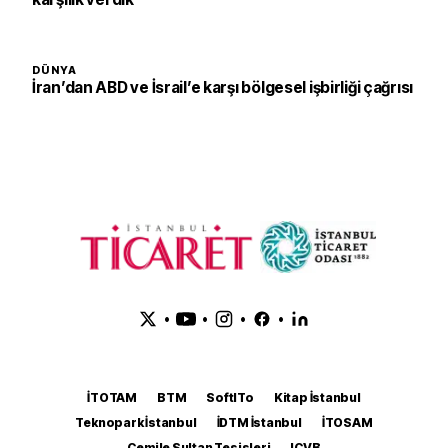
DÜNYA
İran’dan ABD ve İsrail’e karşı bölgesel işbirliği çağrısı
•
•
•
•
İTOTAM
BTM
SoftITo
Kitap İstanbul
Teknopark İstanbul
İDTM İstanbul
İTOSAM
Cemile Sultan Tesisleri
ICVB