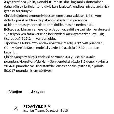
Asya tarafında Çin'in, Donald Trump'ın ikinci başkanlık döneminde
daha yüksek tarifeler tehdidiyle karşılaşılacağı endişesi piyasalarda risk
iştahını törpülüyor.
Çin'de hükümet ekonomiyi destekleme adına yaklaşık 1,4 trilyon
dolarlık paket açıklasa da paketin detaylarının yeterince
açıklanmaması yatırımcıların temkinli kalmasına neden oldu.
Bölgede açıklanan verilere göre, Japonya, eylül ayı cari işlemler dengesi
1,7 trilyon yen fazla verse de beklentileri karşılayamazken, eylül dış
ticaret açığı 315,2 milyar yen oldu.
Japonya'da Nikkei 225 endeksi yüzde 0,2 artışla 39.540 puandan,
Güney Kore'de Kospi endeksi yüzde 1,2 azalışla 2.532 puandan
kapandı.
Çin'de Şanghay bileşik endeksi ise yüzde 0,3 yükselişle 3.462
puandan, Hong Kong'da Hang Seng endeksi yüzde 1,2 değer kaybıyla
20.460 puandan ve Hindistan'da Sensex endeksi yüzde 0,7 primle
80.017 puandan işlem görüyor.
Beğen
Kaydet
FEDAYİ YILDIRIM
İstanbul Ticaret Gazetesi – Editör