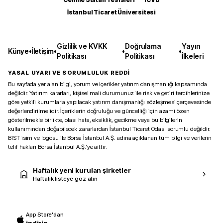
İstanbul Ticaret Üniversitesi
Gizlilik ve KVKK
Doğrulama
Yayın
Künye
•
İletişim
•
•
•
Politikası
Politikası
İlkeleri
YASAL UYARI VE SORUMLULUK REDDİ
Bu sayfada yer alan bilgi, yorum ve içerikler yatırım danışmanlığı kapsamında
değildir. Yatırım kararları, kişisel mali durumunuz ile risk ve getiri tercihlerinize
göre yetkili kurumlarla yapılacak yatırım danışmanlığı sözleşmesi çerçevesinde
değerlendirilmelidir. İçeriklerin doğruluğu ve güncelliği için azami özen
gösterilmekle birlikte, olası hata, eksiklik, gecikme veya bu bilgilerin
kullanımından doğabilecek zararlardan İstanbul Ticaret Odası sorumlu değildir.
BIST isim ve logosu ile Borsa İstanbul A.Ş. adına açıklanan tüm bilgi ve verilerin
telif hakları Borsa İstanbul A.Ş.’ye aittir.
Haftalık yeni kurulan şirketler
Haftalık listeye göz atın
App Store'dan