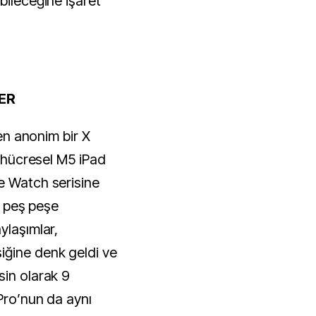
bileceğine işaret
LER
nen anonim bir X
i/hücresel M5 iPad
e Watch serisine
ni peş peşe
ylaşımlar,
ğine denk geldi ve
sin olarak 9
Pro’nun da aynı