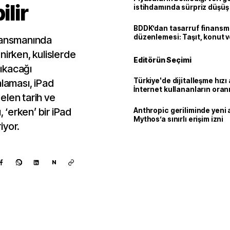
ilir
istihdamında sürpriz düşüş
BDDK’dan tasarruf finans
düzenlemesi: Taşıt, konut v
 lansmanında
limitler değişti
nirken, kulislerde
Editörün Seçimi
ıkacağı
Türkiye'de dijitalleşme hızı 
nlaması, iPad
İnternet kullananların oran
elen tarih ve
92,3'e yükseldi
, ‘erken’ bir iPad
Anthropic geriliminde yeni 
Mythos’a sınırlı erişim izni
iyor.
N