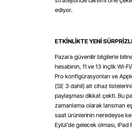
stratejisinde takvimi öne çeke
ediyor.
ETKİNLİKTE YENİ SÜRPRİZ
Pazara güvenilir bilgilerle bili
hesabının, 11 ve 13 inçlik Wi-F
Pro konfigürasyonları ve Appl
(SE 3 dahil) ait cihaz listeleri
paylaşması dikkat çekti. Bu pa
zamanlama olarak lansman eşi
saat ürünlerinin neredeyse ke
Eylül’de gelecek olması, iPad 