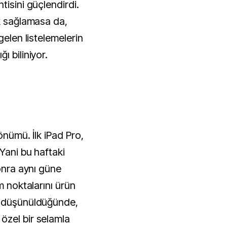
tisini güçlendirdi.
ik sağlamasa da,
gelen listelemelerin
ı biliniyor.
dönümü. İlk iPad Pro,
Yani bu haftaki
sonra aynı güne
m noktalarını ürün
ı düşünüldüğünde,
özel bir selamla