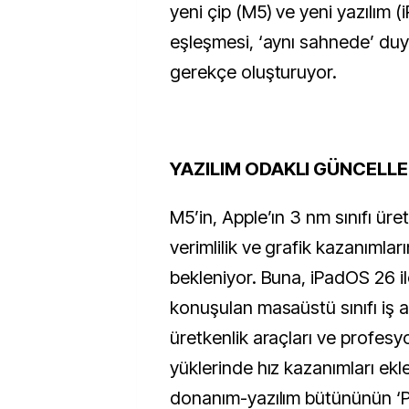
yeni çip (M5) ve yeni yazılım 
eşleşmesi, ‘aynı sahnede’ duyu
gerekçe oluşturuyor.
YAZILIM ODAKLI GÜNCELL
M5’in, Apple’ın 3 nm sınıfı ür
verimlilik ve grafik kazanımlar
bekleniyor. Buna, iPadOS 26 i
konuşulan masaüstü sınıfı iş ak
üretkenlik araçları ve profes
yüklerinde hız kazanımları ekl
donanım-yazılım bütününün ‘Pro