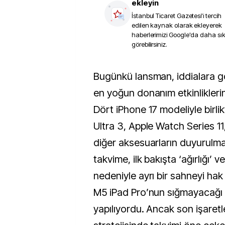
ekleyin
İstanbul Ticaret Gazetesi
'i tercih
edilen kaynak olarak ekleyerek
haberlerimizi Google'da daha sı
görebilirsiniz.
Bugünkü lansman, iddialara göre Apple’ın bu yılki
en yoğun donanım etkinliklerin
Dört iPhone 17 modeliyle birl
Ultra 3, Apple Watch Series 11
diğer aksesuarların duyurulma
takvime, ilk bakışta ‘ağırlığı’ 
nedeniyle ayrı bir sahneyi hak
M5 iPad Pro’nun sığmayacağı 
yapılıyordu. Ancak son işaretle