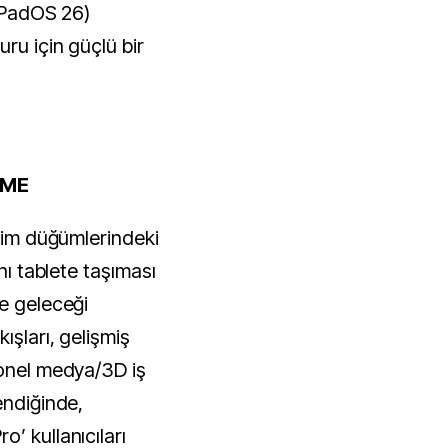
(iPadOS 26)
ru için güçlü bir
EME
etim düğümlerindeki
ını tablete taşıması
le geleceği
ışları, gelişmiş
yonel medya/3D iş
endiğinde,
’ kullanıcıları