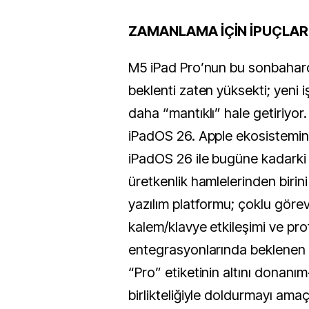
ZAMANLAMA İÇİN İPUÇLAR
M5 iPad Pro’nun bu sonbahar
beklenti zaten yüksekti; yeni iş
daha “mantıklı” hale getiriyor
iPadOS 26. Apple ekosistemind
iPadOS 26 ile bugüne kadarki
üretkenlik hamlelerinden birini
yazılım platformu; çoklu göre
kalem/klavye etkileşimi ve p
entegrasyonlarında beklenen iy
“Pro” etiketinin altını donanım
birlikteliğiyle doldurmayı amaçl