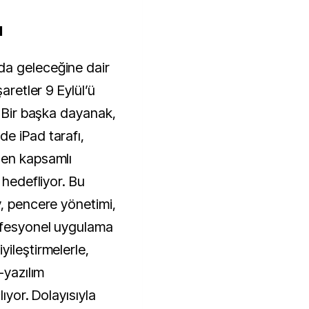
I
da geleceğine dair
aretler 9 Eylül’ü
. Bir başka dayanak,
e iPad tarafı,
 en kapsamlı
 hedefliyor. Bu
v, pencere yönetimi,
rofesyonel uygulama
ileştirmelerle,
-yazılım
ıyor. Dolayısıyla