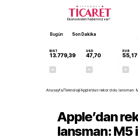
Ekonomiden haberiniz var!
Bugün
Son Dakika
Finans
EKST
BIST
USD
EUR
13.779,39
47,70
55,17
-0,14%
+0,16%
-19,42
0,08
Anasayfa
/
Teknoloji
/
Apple’dan rekor dolu lansman: M5
Apple’dan rek
lansman: M5 