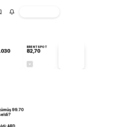
ÜYE
CANLI BORSA
Girişi
BRENTSPOT
.030
82,70
PİYASA
VERİLERİ
+0,33%
-0,10%
+0,00
-0,08
 gümüş 99.70
seldi?
eldi: ABD