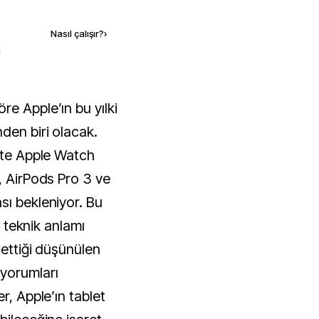
Kaynak ekle
Nasıl çalışır?
›
k
den biri olacak.
ikte Apple Watch
, AirPods Pro 3 ve
sı bekleniyor. Bu
ve teknik anlamı
 ettiği düşünülen
yorumları
r, Apple’ın tablet