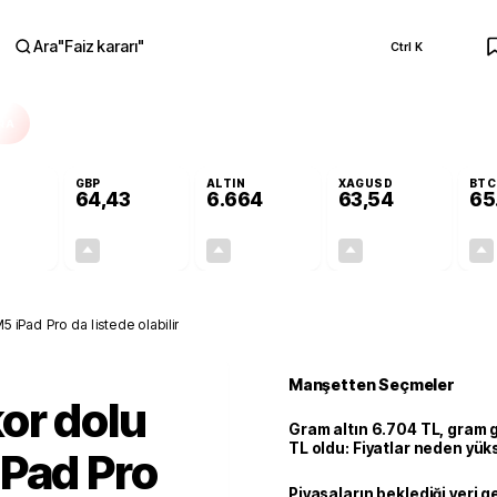
Ara
"
Faiz kararı
"
Ctrl K
RA
GBP
ALTIN
XAGUSD
BTC
64,43
6.664
63,54
65
+0,29%
+0,40%
+2,64%
+3,32%
0,16
0,26
171,39
2,04
 iPad Pro da listede olabilir
Manşetten Seçmeler
or dolu
Gram altın 6.704 TL, gram
TL oldu: Fiyatlar neden yük
iPad Pro
Piyasaların beklediği veri g