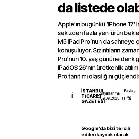
da listede olab
Apple’ın bugünkü ‘iPhone 17’
sekizden fazla yeni ürün bekle
M5 iPad Pro’nun da sahneye ç
konuşuluyor. Sızıntıların zama
Pro’nun 10. yaş gününe denk g
iPadOS 26’nın üretkenlik atılımı
Pro tanıtımı olasılığını güçlendir
İSTANBUL
Paylaş
Yayınlanma
İ
TICARET
09.09.2025, 11:48
GAZETESI
Google'da bizi tercih
edilen kaynak olarak