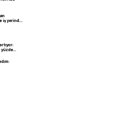
man
e iş yerinde
artıyor:
ı yüzde
adım: