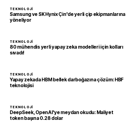
TEKNOLOJI
Samsung ve SK Hynix Çin'de yerli çip ekipmanlarına
yöneliyor
TEKNOLOJI
80 mühendis yerli yapay zeka modelleri için kolları
sıvadı!
TEKNOLOJI
Yapay zekada HBM bellek darboğazına çözüm: HBF
teknolojisi
TEKNOLOJI
DeepSeek, OpenAI'ye meydan okudu: Maliyet
token başına 0.28 dolar