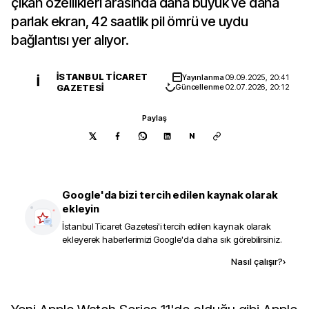
çıkan özellikleri arasında daha büyük ve daha
parlak ekran, 42 saatlik pil ömrü ve uydu
bağlantısı yer alıyor.
İSTANBUL TICARET
Yayınlanma
09.09.2025, 20:41
İ
GAZETESI
Güncellenme
02.07.2026, 20:12
Paylaş
N
Google'da bizi tercih edilen kaynak olarak
ekleyin
İstanbul Ticaret Gazetesi
'i tercih edilen kaynak olarak
ekleyerek haberlerimizi Google'da daha sık görebilirsiniz.
Kaynak ekle
Nasıl çalışır?
›