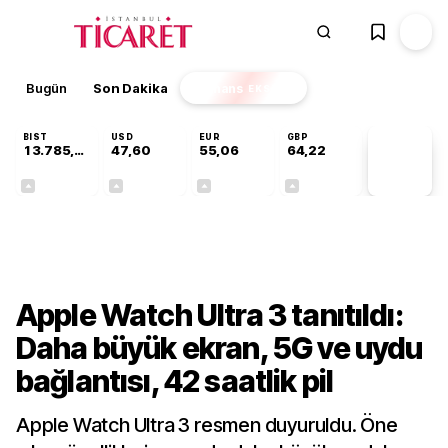
Bugün
Son Dakika
Finans
EKSTRA
BIST
USD
EUR
GBP
13.785,93
47,60
55,06
64,22
PİYASA
VERİLERİ
+0,60%
+0,06%
+0,09%
+0,19%
Teknoloji
Apple Watch Ultra 3 tanıtıldı:
Daha büyük ekran, 5G ve uydu
bağlantısı, 42 saatlik pil
Apple Watch Ultra 3 resmen duyuruldu. Öne