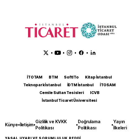
•
•
•
•
İTOTAM
BTM
SoftITo
Kitap İstanbul
Teknopark İstanbul
İDTM İstanbul
İTOSAM
Cemile Sultan Tesisleri
ICVB
İstanbul Ticaret Üniversitesi
Gizlilik ve KVKK
Doğrulama
Yayın
Künye
•
İletişim
•
•
•
Politikası
Politikası
İlkeleri
YASAL UYARI VE SORUMLULUK REDDİ