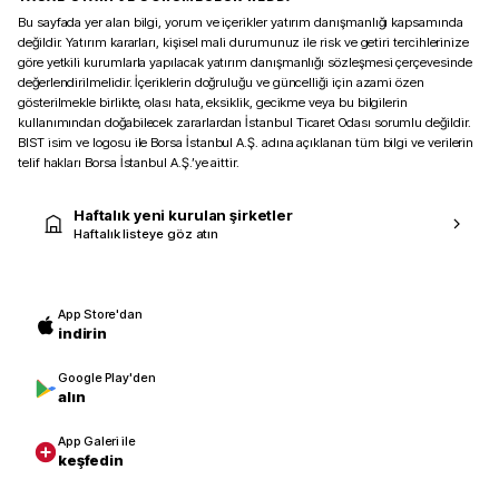
Bu sayfada yer alan bilgi, yorum ve içerikler yatırım danışmanlığı kapsamında
değildir. Yatırım kararları, kişisel mali durumunuz ile risk ve getiri tercihlerinize
göre yetkili kurumlarla yapılacak yatırım danışmanlığı sözleşmesi çerçevesinde
değerlendirilmelidir. İçeriklerin doğruluğu ve güncelliği için azami özen
gösterilmekle birlikte, olası hata, eksiklik, gecikme veya bu bilgilerin
kullanımından doğabilecek zararlardan İstanbul Ticaret Odası sorumlu değildir.
BIST isim ve logosu ile Borsa İstanbul A.Ş. adına açıklanan tüm bilgi ve verilerin
telif hakları Borsa İstanbul A.Ş.’ye aittir.
Haftalık yeni kurulan şirketler
Haftalık listeye göz atın
App Store'dan
indirin
Google Play'den
alın
App Galeri ile
keşfedin