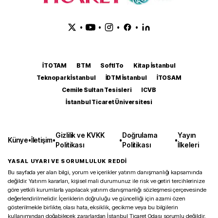
•
•
•
•
İTOTAM
BTM
SoftITo
Kitap İstanbul
Teknopark İstanbul
İDTM İstanbul
İTOSAM
Cemile Sultan Tesisleri
ICVB
İstanbul Ticaret Üniversitesi
Gizlilik ve KVKK
Doğrulama
Yayın
Künye
•
İletişim
•
•
•
Politikası
Politikası
İlkeleri
YASAL UYARI VE SORUMLULUK REDDİ
Bu sayfada yer alan bilgi, yorum ve içerikler yatırım danışmanlığı kapsamında
değildir. Yatırım kararları, kişisel mali durumunuz ile risk ve getiri tercihlerinize
göre yetkili kurumlarla yapılacak yatırım danışmanlığı sözleşmesi çerçevesinde
değerlendirilmelidir. İçeriklerin doğruluğu ve güncelliği için azami özen
gösterilmekle birlikte, olası hata, eksiklik, gecikme veya bu bilgilerin
kullanımından doğabilecek zararlardan İstanbul Ticaret Odası sorumlu değildir.