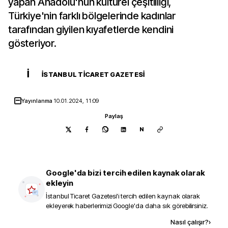
yapan Anadolu'nun kültürel çeşitliliği,
Türkiye'nin farklı bölgelerinde kadınlar
tarafından giyilen kıyafetlerde kendini
gösteriyor.
İ
İSTANBUL TICARET GAZETESI
Yayınlanma
10.01.2024, 11:09
Paylaş
N
Google'da bizi tercih edilen kaynak olarak
ekleyin
İstanbul Ticaret Gazetesi
'i tercih edilen kaynak olarak
ekleyerek haberlerimizi Google'da daha sık görebilirsiniz.
Kaynak ekle
Nasıl çalışır?
›