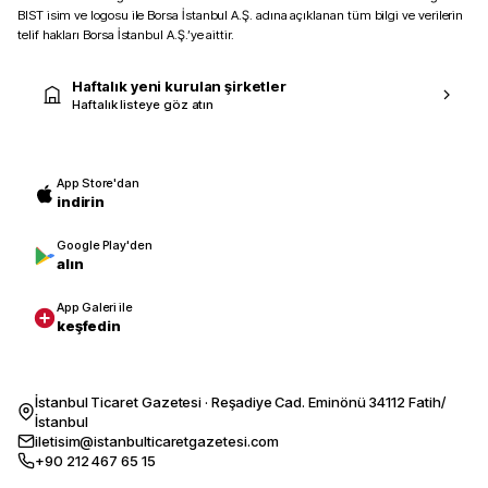
BIST isim ve logosu ile Borsa İstanbul A.Ş. adına açıklanan tüm bilgi ve verilerin
telif hakları Borsa İstanbul A.Ş.’ye aittir.
Haftalık yeni kurulan şirketler
Haftalık listeye göz atın
App Store'dan
indirin
Google Play'den
alın
App Galeri ile
keşfedin
İstanbul Ticaret Gazetesi · Reşadiye Cad. Eminönü 34112 Fatih/
İstanbul
iletisim@istanbulticaretgazetesi.com
+90 212 467 65 15