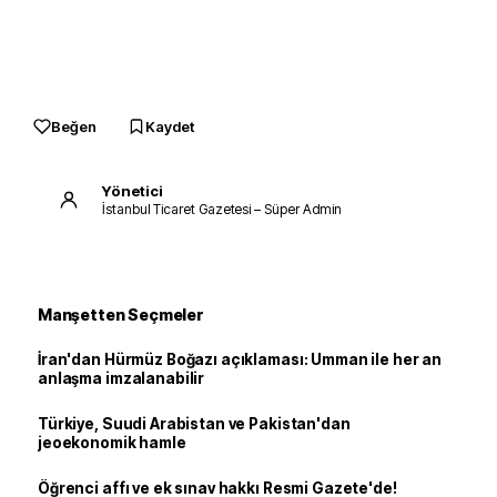
Beğen
Kaydet
Yönetici
İstanbul Ticaret Gazetesi – Süper Admin
Manşetten Seçmeler
İran'dan Hürmüz Boğazı açıklaması: Umman ile her an
anlaşma imzalanabilir
Türkiye, Suudi Arabistan ve Pakistan'dan
jeoekonomik hamle
Öğrenci affı ve ek sınav hakkı Resmi Gazete'de!