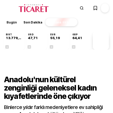
Bugün
Son Dakika
Finans
EKSTRA
BIST
USD
EUR
GBP
13.779,39
47,71
55,19
64,41
PİYASA
VERİLERİ
-0,14%
+0,18%
+0,32%
+0,38%
Galeri
Anadolu'nun kültürel
zenginliği geleneksel kadın
kıyafetlerinde öne çıkıyor
Binlerce yıldır farklı medeniyetlere ev sahipliği