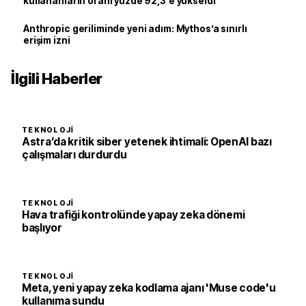
kullananların oranı yüzde 92,3'e yükseldi
Anthropic geriliminde yeni adım: Mythos’a sınırlı
erişim izni
İlgili Haberler
TEKNOLOJI
Astra’da kritik siber yetenek ihtimali: OpenAI bazı
çalışmaları durdurdu
TEKNOLOJI
Hava trafiği kontrolünde yapay zeka dönemi
başlıyor
TEKNOLOJI
Meta, yeni yapay zeka kodlama ajanı 'Muse code'u
kullanıma sundu