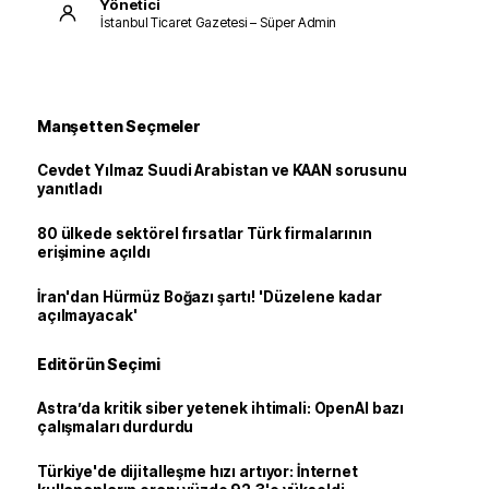
Yönetici
İstanbul Ticaret Gazetesi – Süper Admin
Manşetten Seçmeler
Cevdet Yılmaz Suudi Arabistan ve KAAN sorusunu
yanıtladı
80 ülkede sektörel fırsatlar Türk firmalarının
erişimine açıldı
İran'dan Hürmüz Boğazı şartı! 'Düzelene kadar
açılmayacak'
Editörün Seçimi
Astra’da kritik siber yetenek ihtimali: OpenAI bazı
çalışmaları durdurdu
Türkiye'de dijitalleşme hızı artıyor: İnternet