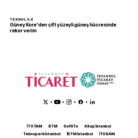
TEKNOLOJI
Güney Kore'den çift yüzeyli güneş hücresinde
rekor verim
•
•
•
•
İTOTAM
BTM
SoftITo
Kitap İstanbul
Teknopark İstanbul
İDTM İstanbul
İTOSAM