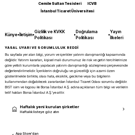
Cemile Sultan Tesisleri
ICVB
İstanbul Ticaret Üniversitesi
Gizlilik ve KVKK
Doğrulama
Yayın
Künye
•
İletişim
•
•
•
Politikası
Politikası
İlkeleri
YASAL UYARI VE SORUMLULUK REDDİ
Bu sayfada yer alan bilgi, yorum ve içerikler yatırım danışmanlığı kapsamında
değildir. Yatırım kararları, kişisel mali durumunuz ile risk ve getiri tercihlerinize
göre yetkili kurumlarla yapılacak yatırım danışmanlığı sözleşmesi çerçevesinde
değerlendirilmelidir. İçeriklerin doğruluğu ve güncelliği için azami özen
gösterilmekle birlikte, olası hata, eksiklik, gecikme veya bu bilgilerin
kullanımından doğabilecek zararlardan İstanbul Ticaret Odası sorumlu değildir.
BIST isim ve logosu ile Borsa İstanbul A.Ş. adına açıklanan tüm bilgi ve verilerin
telif hakları Borsa İstanbul A.Ş.’ye aittir.
Haftalık yeni kurulan şirketler
Haftalık listeye göz atın
App Store'dan