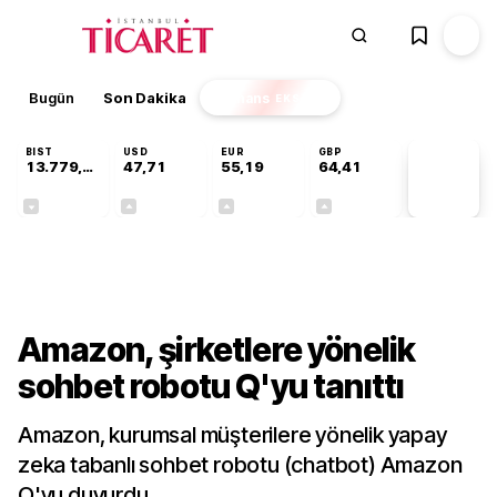
Bugün
Son Dakika
Finans
EKSTRA
BIST
USD
EUR
GBP
13.779,39
47,71
55,19
64,41
PİYASA
VERİLERİ
-0,14%
+0,18%
+0,32%
+0,38%
Teknoloji
Amazon, şirketlere yönelik
sohbet robotu Q'yu tanıttı
Amazon, kurumsal müşterilere yönelik yapay
zeka tabanlı sohbet robotu (chatbot) Amazon
Q'yu duyurdu.