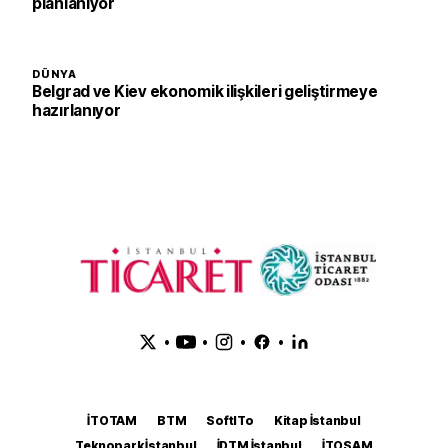
planlanıyor
DÜNYA
Belgrad ve Kiev ekonomik ilişkileri geliştirmeye
hazırlanıyor
•
•
•
•
İTOTAM
BTM
SoftITo
Kitap İstanbul
Teknopark İstanbul
İDTM İstanbul
İTOSAM