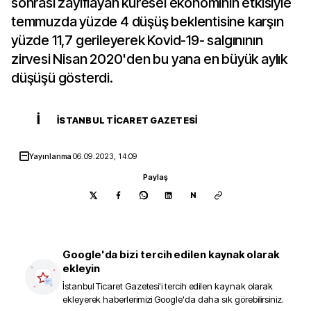
sonrası zayıflayan küresel ekonominin etkisiyle
temmuzda yüzde 4 düşüş beklentisine karşın
yüzde 11,7 gerileyerek Kovid-19- salgınının
zirvesi Nisan 2020'den bu yana en büyük aylık
düşüşü gösterdi.
İ
İSTANBUL TICARET GAZETESI
Yayınlanma
06.09.2023, 14:09
Paylaş
N
Google'da bizi tercih edilen kaynak olarak
ekleyin
İstanbul Ticaret Gazetesi
'i tercih edilen kaynak olarak
ekleyerek haberlerimizi Google'da daha sık görebilirsiniz.