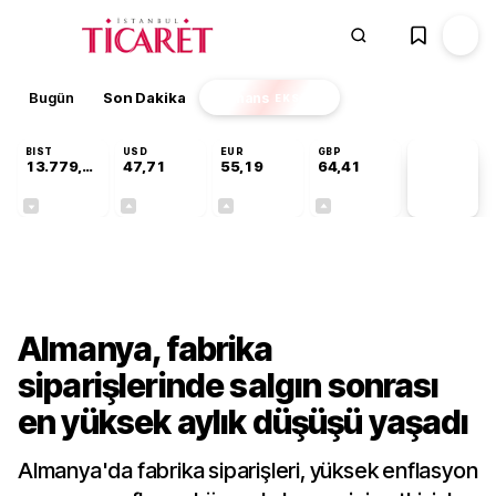
Bugün
Son Dakika
Finans
EKSTRA
BIST
USD
EUR
GBP
13.779,39
47,71
55,19
64,41
PİYASA
VERİLERİ
-0,14%
+0,18%
+0,32%
+0,38%
Dünya
Almanya, fabrika
siparişlerinde salgın sonrası
en yüksek aylık düşüşü yaşadı
Almanya'da fabrika siparişleri, yüksek enflasyon