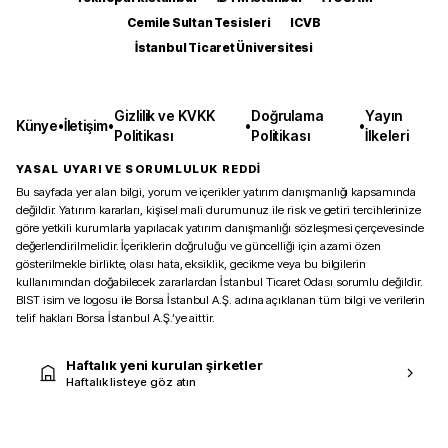
Cemile Sultan Tesisleri
ICVB
İstanbul Ticaret Üniversitesi
Gizlilik ve KVKK
Doğrulama
Yayın
Künye
•
İletişim
•
•
•
Politikası
Politikası
İlkeleri
YASAL UYARI VE SORUMLULUK REDDİ
Bu sayfada yer alan bilgi, yorum ve içerikler yatırım danışmanlığı kapsamında
değildir. Yatırım kararları, kişisel mali durumunuz ile risk ve getiri tercihlerinize
göre yetkili kurumlarla yapılacak yatırım danışmanlığı sözleşmesi çerçevesinde
değerlendirilmelidir. İçeriklerin doğruluğu ve güncelliği için azami özen
gösterilmekle birlikte, olası hata, eksiklik, gecikme veya bu bilgilerin
kullanımından doğabilecek zararlardan İstanbul Ticaret Odası sorumlu değildir.
BIST isim ve logosu ile Borsa İstanbul A.Ş. adına açıklanan tüm bilgi ve verilerin
telif hakları Borsa İstanbul A.Ş.’ye aittir.
Haftalık yeni kurulan şirketler
Haftalık listeye göz atın