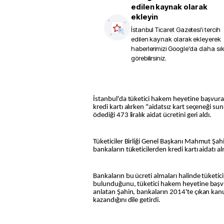
edilen kaynak olarak
ekleyin
İstanbul Ticaret Gazetesi
'i tercih
edilen kaynak olarak ekleyerek
haberlerimizi Google'da daha sı
görebilirsiniz.
İstanbul'da tüketici hakem heyetine başvur
kredi kartı alırken "aidatsız kart seçeneği su
ödediği 473 liralık aidat ücretini geri aldı.
Tüketiciler Birliği Genel Başkanı Mahmut Şah
bankaların tüketicilerden kredi kartı aidatı a
Bankaların bu ücreti almaları halinde tüketici
bulunduğunu, tüketici hakem heyetine başvur
anlatan Şahin, bankaların 2014'te çıkan kan
kazandığını dile getirdi.