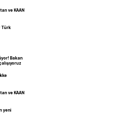
stan ve KAAN
r Türk
üyor! Bakan
çalışıyoruz
kke
stan ve KAAN
n yeni