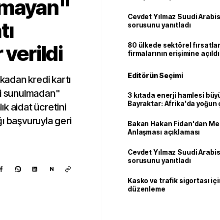
nmayan"
Cevdet Yılmaz Suudi Arabi
tı
sorusunu yanıtladı
 verildi
80 ülkede sektörel fırsatla
firmalarının erişimine açıldı
Editörün Seçimi
nkadan kredi kartı
ği sunulmadan"
3 kıtada enerji hamlesi büy
Bayraktar: Afrika'da yoğun 
lık aidat ücretini
ı başvuruyla geri
Bakan Hakan Fidan'dan Me
Anlaşması açıklaması
Cevdet Yılmaz Suudi Arabi
sorusunu yanıtladı
N
Kasko ve trafik sigortası içi
düzenleme