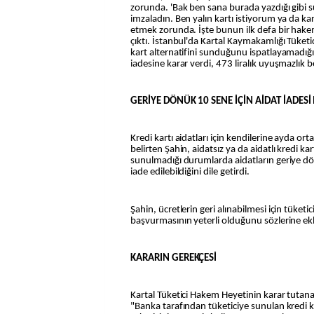
zorunda. 'Bak ben sana burada yazdığı gibi 
imzaladın. Ben yalın kartı istiyorum ya da kar
etmek zorunda. İşte bunun ilk defa bir hak
çıktı. İstanbul'da Kartal Kaymakamlığı Tüket
kart alternatifini sunduğunu ispatlayamadığı i
iadesine karar verdi, 473 liralık uyuşmazlık be
GERİYE DÖNÜK 10 SENE İÇİN AİDAT İADE
Kredi kartı aidatları için kendilerine ayda or
belirten Şahin, aidatsız ya da aidatlı kredi k
sunulmadığı durumlarda aidatların geriye d
iade edilebildiğini dile getirdi.
Şahin, ücretlerin geri alınabilmesi için tüket
başvurmasının yeterli olduğunu sözlerine ekl
KARARIN GEREKÇESİ
Kartal Tüketici Hakem Heyetinin karar tuta
"Banka tarafından tüketiciye sunulan kredi ka