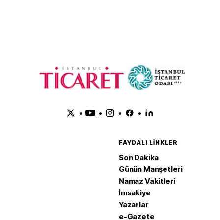
•
•
•
•
FAYDALI LINKLER
Son Dakika
Günün Manşetleri
Namaz Vakitleri
İmsakiye
Yazarlar
e-Gazete