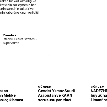
reken bir kart olmadığı ve
eticinin sözleşmenin her
nin suretinin tüketiciye
inin kabulüne karar verildiği
Yönetici
İstanbul Ticaret Gazetesi –
Süper Admin
GÜNDEM
GÜNDEM
akan
Cevdet Yılmaz Suudi
NADEZHD
an Mekke
Arabistan ve KAAN
büyük ha
sı açıklaması
sorusunu yanıtladı
Limanı’na