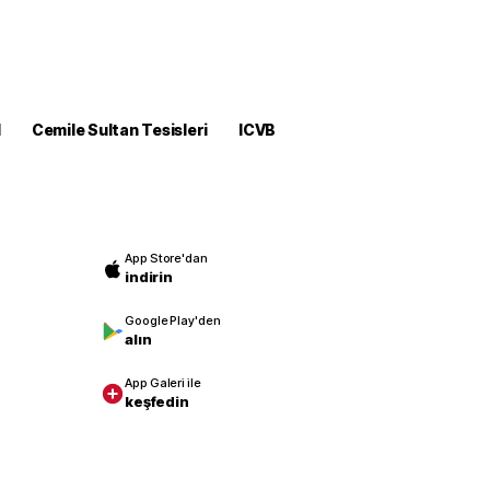
M
Cemile Sultan Tesisleri
ICVB
App Store'dan
indirin
Google Play'den
alın
App Galeri ile
keşfedin