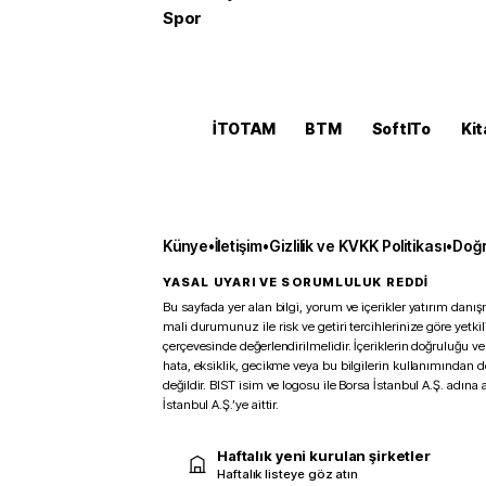
Spor
İTOTAM
BTM
SoftITo
Kit
Künye
•
İletişim
•
Gizlilik ve KVKK Politikası
•
Doğr
YASAL UYARI VE SORUMLULUK REDDİ
Bu sayfada yer alan bilgi, yorum ve içerikler yatırım danışm
mali durumunuz ile risk ve getiri tercihlerinize göre yetk
çerçevesinde değerlendirilmelidir. İçeriklerin doğruluğu ve
hata, eksiklik, gecikme veya bu bilgilerin kullanımından 
değildir. BIST isim ve logosu ile Borsa İstanbul A.Ş. adına a
İstanbul A.Ş.’ye aittir.
Haftalık yeni kurulan şirketler
Haftalık listeye göz atın