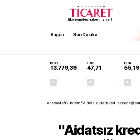
Ekonomiden haberiniz var!
Bugün
Son Dakika
Finans
EKST
SON DAKİKA
3 kıtada enerji hamlesi büyüyor! Bakan Bayraktar: Afri
BIST
USD
EUR
13.779,39
47,71
55,19
-0,14%
+0,18%
-19,42
0,09
Anasayfa
/
Gündem
/
"Aidatsız kredi kartı seçeneği s
"Aidatsız kred