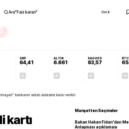
Ara
"
Faiz kararı
"
Ctrl K
RA
ka'da yoğun çalışıyoruz
Bakan Hakan Fidan'dan Mekke Anlaşması açıklam
GBP
ALTIN
XAGUSD
BTC
64,41
6.661
63,57
65
+0,32%
+0,38%
+2,59%
+3,37%
0,18
0,24
167,96
2,07
unmayan" bankanın aidatı iadesine karar verildi
Manşetten Seçmeler
i kartı
Bakan Hakan Fidan'dan Me
Anlaşması açıklaması