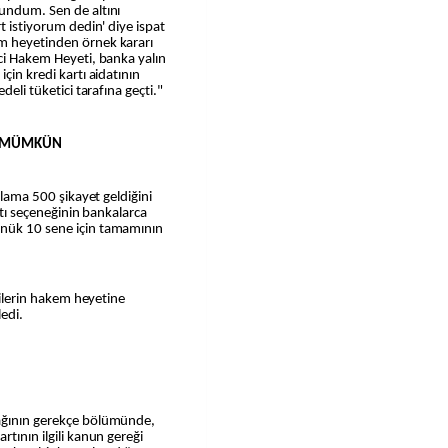
sundum. Sen de altını
t istiyorum dedin' diye ispat
em heyetinden örnek kararı
ici Hakem Heyeti, banka yalın
çin kredi kartı aidatının
deli tüketici tarafına geçti."
Sİ MÜMKÜN
talama 500 şikayet geldiğini
artı seçeneğinin bankalarca
önük 10 sene için tamamının
icilerin hakem heyetine
edi.
nağının gerekçe bölümünde,
rtının ilgili kanun gereği