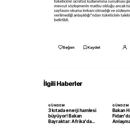
tüketicinin ücretsiz kullanımına sunulması ge
mevcut sözleşmenin matbu olduğu ancak tük
sayfasını okuma imkanı olmadığı ve sözleşme
verilmediği anlaşıldığı"ndan tüketicinin taleb
belirtildi.
Beğen
Kaydet
İlgili Haberler
GÜNDEM
GÜNDEM
3 kıtada enerji hamlesi
Bakan H
büyüyor! Bakan
Fidan'd
Bayraktar: Afrika'da
Anlaşma
yoğun çalışıyoruz