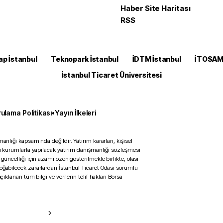
Haber Site Haritası
RSS
ap İstanbul
Teknopark İstanbul
İDTM İstanbul
İTOSA
İstanbul Ticaret Üniversitesi
ulama Politikası
•
Yayın İlkeleri
anlığı kapsamında değildir. Yatırım kararları, kişisel
ili kurumlarla yapılacak yatırım danışmanlığı sözleşmesi
 güncelliği için azami özen gösterilmekle birlikte, olası
doğabilecek zararlardan İstanbul Ticaret Odası sorumlu
çıklanan tüm bilgi ve verilerin telif hakları Borsa