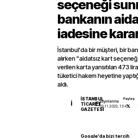
seçeneği su
bankanın aida
iadesine karar
İstanbul'da bir müşteri, bir ba
alırken "aidatsız kart seçene
verilen karta yansıtılan 473 lira
tüketici hakem heyetine yaptığ
aldı.
İSTANBUL
Paylaş
Yayınlanma
İ
TICARET
02.11.2023, 13:41
GAZETESI
Google'da bizi tercih