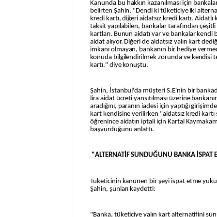
Kanunda bu hakkın kazanılması için bankala
belirten Şahin, "Dendi ki tüketiciye iki alternat
kredi kartı, diğeri aidatsız kredi kartı. Aidatlı
taksit yapılabilen, bankalar tarafından çeşitli 
kartları. Bunun aidatı var ve bankalar kendi b
aidat alıyor. Diğeri de aidatsız yalın kart dedi
imkanı olmayan, bankanın bir hediye vermediğ
konuda bilgilendirilmek zorunda ve kendisi ter
kartı." diye konuştu.
Şahin, İstanbul'da müşteri S.E'nin bir bankada
lira aidat ücreti yansıtılması üzerine bankanı
aradığını, paranın iadesi için yaptığı girişi
kart kendisine verilirken "aidatsız kredi kar
öğrenince aidatın iptali için Kartal Kaymaka
başvurduğunu anlattı.
"ALTERNATİF SUNDUĞUNU BANKA İSPAT
Tüketicinin kanunen bir şeyi ispat etme yü
Şahin, şunları kaydetti:
"Banka, tüketiciye yalın kart alternatifini 