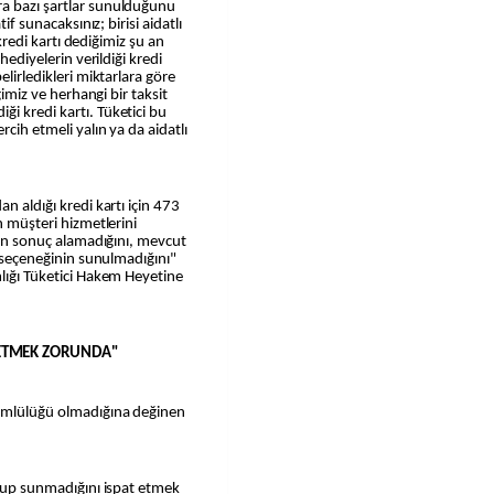
ra bazı şartlar sunulduğunu
if sunacaksınız; birisi aidatlı
 kredi kartı dediğimiz şu an
hediyelerin verildiği kredi
elirledikleri miktarlara göre
ğimiz ve herhangi bir taksit
i kredi kartı. Tüketici bu
cih etmeli yalın ya da aidatlı
n aldığı kredi kartı için 473
n müşteri hizmetlerini
mden sonuç alamadığını, mevcut
tı seçeneğinin sunulmadığını"
mlığı Tüketici Hakem Heyetine
 ETMEK ZORUNDA"
kümlülüğü olmadığına değinen
sunup sunmadığını ispat etmek