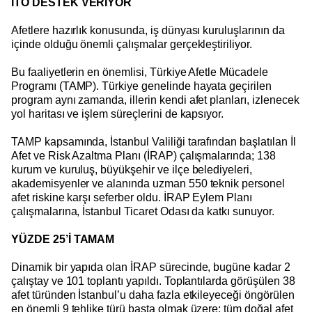
İTO DESTEK VERİYOR
Afetlere hazırlık konusunda, iş dünyası kuruluşlarının da
içinde olduğu önemli çalışmalar gerçekleştiriliyor.
Bu faaliyetlerin en önemlisi, Türkiye Afetle Mücadele
Programı (TAMP). Türkiye genelinde hayata geçirilen
program aynı zamanda, illerin kendi afet planları, izlenecek
yol haritası ve işlem süreçlerini de kapsıyor.
TAMP kapsamında, İstanbul Valiliği tarafından başlatılan İl
Afet ve Risk Azaltma Planı (İRAP) çalışmalarında; 138
kurum ve kuruluş, büyükşehir ve ilçe belediyeleri,
akademisyenler ve alanında uzman 550 teknik personel
afet riskine karşı seferber oldu. İRAP Eylem Planı
çalışmalarına, İstanbul Ticaret Odası da katkı sunuyor.
YÜZDE 25’İ TAMAM
Dinamik bir yapıda olan İRAP sürecinde, bugüne kadar 2
çalıştay ve 101 toplantı yapıldı. Toplantılarda görüşülen 38
afet türünden İstanbul’u daha fazla etkileyeceği öngörülen
en önemli 9 tehlike türü başta olmak üzere; tüm doğal afet