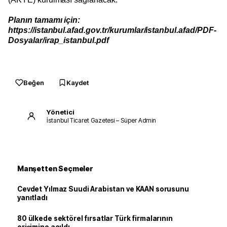
Planın tamamı için:
https://istanbul.afad.gov.tr/kurumlar/istanbul.afad/PDF-
Dosyalar/irap_istanbul.pdf
Beğen
Kaydet
Yönetici
İstanbul Ticaret Gazetesi – Süper Admin
Manşetten Seçmeler
Cevdet Yılmaz Suudi Arabistan ve KAAN sorusunu
yanıtladı
80 ülkede sektörel fırsatlar Türk firmalarının