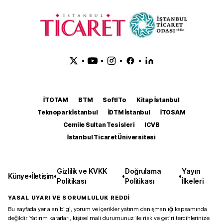
•
•
•
•
İTOTAM
BTM
SoftITo
Kitap İstanbul
Teknopark İstanbul
İDTM İstanbul
İTOSAM
Cemile Sultan Tesisleri
ICVB
İstanbul Ticaret Üniversitesi
Gizlilik ve KVKK
Doğrulama
Yayın
Künye
•
İletişim
•
•
•
Politikası
Politikası
İlkeleri
YASAL UYARI VE SORUMLULUK REDDİ
Bu sayfada yer alan bilgi, yorum ve içerikler yatırım danışmanlığı kapsamında
değildir. Yatırım kararları, kişisel mali durumunuz ile risk ve getiri tercihlerinize