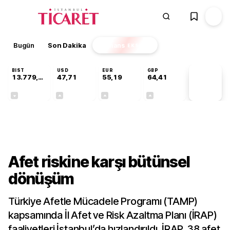
Bugün
Son Dakika
Finans
EKSTRA
BIST
USD
EUR
GBP
13.779,39
47,71
55,19
64,41
PİYASA
VERİLERİ
-0,14%
+0,18%
+0,32%
+0,38%
Gündem
Afet riskine karşı bütünsel
dönüşüm
Türkiye Afetle Mücadele Programı (TAMP)
kapsamında İl Afet ve Risk Azaltma Planı (İRAP)
faaliyetleri İstanbul’da hızlandırıldı. İRAP, 38 afet