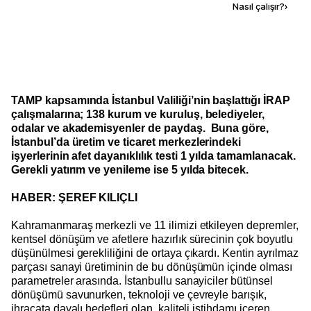
Kaynak ekle
Nasıl çalışır?
›
TAMP kapsamında İstanbul Valiliği’nin başlattığı İRAP
çalışmalarına; 138 kurum ve kuruluş, belediyeler,
odalar ve akademisyenler de paydaş. Buna göre,
İstanbul’da üretim ve ticaret merkezlerindeki
işyerlerinin afet dayanıklılık testi 1 yılda tamamlanacak.
Gerekli yatırım ve yenileme ise 5 yılda bitecek.
HABER: ŞEREF KILIÇLI
Kahramanmaraş merkezli ve 11 ilimizi etkileyen depremler,
kentsel dönüşüm ve afetlere hazırlık sürecinin çok boyutlu
düşünülmesi gerekliliğini de ortaya çıkardı. Kentin ayrılmaz
parçası sanayi üretiminin de bu dönüşümün içinde olması
parametreler arasında. İstanbullu sanayiciler bütünsel
dönüşümü savunurken, teknoloji ve çevreyle barışık,
ihracata dayalı hedefleri olan, kaliteli istihdamı içeren