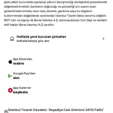
göre yetkili kurumlarla yapılacak yatırım danışmanlığı sözleşmesi çerçevesinde
değerlendirilmelidir. İçeriklerin doğruluğu ve güncelliği için azami özen
gösterilmekle birlikte, olası hata, eksiklik, gecikme veya bu bilgilerin
kullanımından doğabilecek zararlardan İstanbul Ticaret Odası sorumlu değildir.
BIST isim ve logosu ile Borsa İstanbul A.Ş. adına açıklanan tüm bilgi ve verilerin
telif hakları Borsa İstanbul A.Ş.’ye aittir.
Haftalık yeni kurulan şirketler
Haftalık listeye göz atın
App Store'dan
indirin
Google Play'den
alın
App Galeri ile
keşfedin
İstanbul Ticaret Gazetesi · Reşadiye Cad. Eminönü 34112 Fatih/