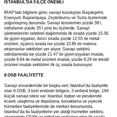
İSTANBUL’DA 5 İLÇE ÖNEMLİ
İRAP’taki bilgilere göre; sanayi kuruluşları Başakşehir,
Esenyurt, Bayrampaşa, Zeytinburnu ve Tuzla ilçelerinde
yoğunlaşmış durumda. Sanayi tesislerinin yüzde 38’i,
istihdamın yüzde 35’i yine bu ilçelerde. Sanayi
işletmelerinin sektörel dağılımında ilk sırada yüzde 15.56
ile giyim eşyaları, ikinci sırada yüzde 12.55 ile metal
ürünleri, üçüncü sırada ise yüzde 10.85 ile makina
ekipmanlar sektörleri yer alıyor. Sanayi sektörü
istihdamında ise yüzde 21.47 ile giyim eşyaları imalatı,
yüzde 9.84 ile metal ürünleri imalatı, yüzde 8.29 ile tekstil
ürünleri imalatı sektörleri ilk üç sırada bulunuyor.
8 OSB FAALİYETTE
Sanayi envanterinde bir başka veri; İstanbul’da faaliyette
olan 8 OSB, 3 özel endüstri bölgesi, 3 serbest bölge, 194
küçük sanayi sitesi var. İstanbul, toptan ve perakende
ticaret, ulaştırma ve depolama, konaklama ve yiyecek
hizmetleri faaliyetlerinde de merkez konumunda.
İstanbul’da bu faaliyetlerin yer aldığı hizmetler sektörü,
ekonomide GSYH ve istihdam verilerine göre ilk sırada