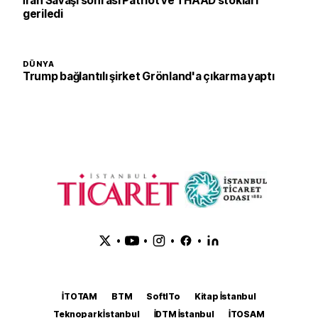
İran Savaşı sonrası Patriot ve THAAD stokları
geriledi
DÜNYA
Trump bağlantılı şirket Grönland'a çıkarma yaptı
•
•
•
•
İTOTAM
BTM
SoftITo
Kitap İstanbul
Teknopark İstanbul
İDTM İstanbul
İTOSAM