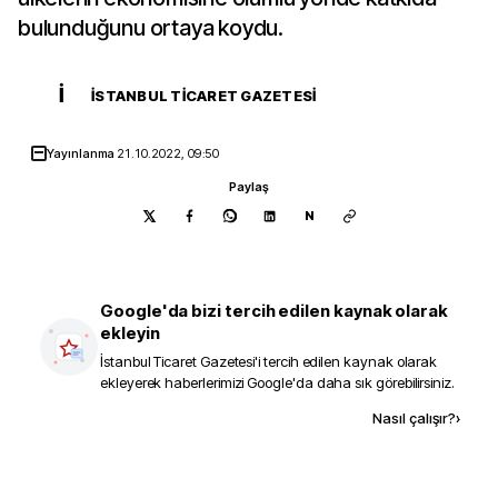
bulunduğunu ortaya koydu.
İ
İSTANBUL TICARET GAZETESI
Yayınlanma
21.10.2022, 09:50
Paylaş
N
Google'da bizi tercih edilen kaynak olarak
ekleyin
İstanbul Ticaret Gazetesi
'i tercih edilen kaynak olarak
ekleyerek haberlerimizi Google'da daha sık görebilirsiniz.
Kaynak ekle
Nasıl çalışır?
›