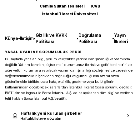
Cemile Sultan Tesisleri
ICVB
İstanbul Ticaret Üniversitesi
Gizlilik ve KVKK
Doğrulama
Yayın
Künye
•
İletişim
•
•
•
Politikası
Politikası
İlkeleri
YASAL UYARI VE SORUMLULUK REDDİ
Bu sayfada yer alan bilgi, yorum ve içerikler yatırım danışmanlığı kapsamında
değildir. Yatırım kararları, kişisel mali durumunuz ile risk ve getiri tercihlerinize
göre yetkili kurumlarla yapılacak yatırım danışmanlığı sözleşmesi çerçevesinde
değerlendirilmelidir. İçeriklerin doğruluğu ve güncelliği için azami özen
gösterilmekle birlikte, olası hata, eksiklik, gecikme veya bu bilgilerin
kullanımından doğabilecek zararlardan İstanbul Ticaret Odası sorumlu değildir.
BIST isim ve logosu ile Borsa İstanbul A.Ş. adına açıklanan tüm bilgi ve verilerin
telif hakları Borsa İstanbul A.Ş.’ye aittir.
Haftalık yeni kurulan şirketler
Haftalık listeye göz atın