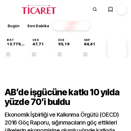
Bugün
Son Dakika
Finans
EKSTRA
BIST
USD
EUR
GBP
13.779,39
47,71
55,19
64,41
PİYASA
VERİLERİ
-0,14%
+0,18%
+0,32%
+0,38%
Dünya
AB’de işgücüne katkı 10 yılda
yüzde 70’i buldu
Ekonomik İşbirliği ve Kalkınma Örgütü (OECD)
2016 Göç Raporu, sığınmacıların göç ettikleri
ülkelerin ekonomisine olumlu yönde katkıda