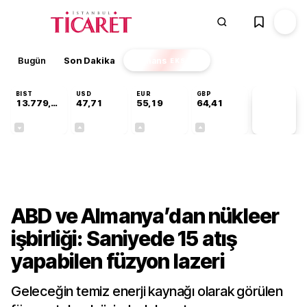
Bugün
Son Dakika
Finans
EKSTRA
BIST
USD
EUR
GBP
13.779,39
47,71
55,19
64,41
PİYASA
VERİLERİ
-0,14%
+0,18%
+0,32%
+0,38%
Teknoloji
ABD ve Almanya’dan nükleer
işbirliği: Saniyede 15 atış
yapabilen füzyon lazeri
Geleceğin temiz enerji kaynağı olarak görülen