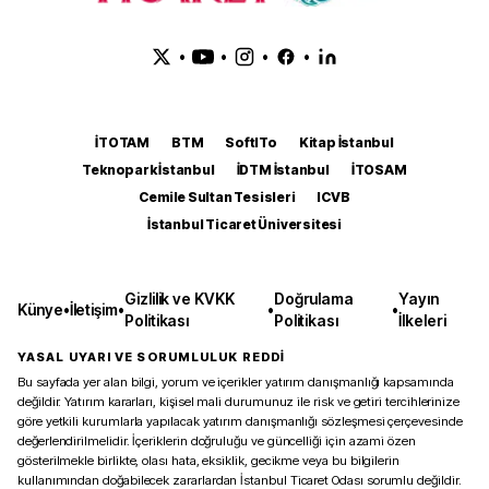
•
•
•
•
İTOTAM
BTM
SoftITo
Kitap İstanbul
Teknopark İstanbul
İDTM İstanbul
İTOSAM
Cemile Sultan Tesisleri
ICVB
İstanbul Ticaret Üniversitesi
Gizlilik ve KVKK
Doğrulama
Yayın
Künye
•
İletişim
•
•
•
Politikası
Politikası
İlkeleri
YASAL UYARI VE SORUMLULUK REDDİ
Bu sayfada yer alan bilgi, yorum ve içerikler yatırım danışmanlığı kapsamında
değildir. Yatırım kararları, kişisel mali durumunuz ile risk ve getiri tercihlerinize
göre yetkili kurumlarla yapılacak yatırım danışmanlığı sözleşmesi çerçevesinde
değerlendirilmelidir. İçeriklerin doğruluğu ve güncelliği için azami özen
gösterilmekle birlikte, olası hata, eksiklik, gecikme veya bu bilgilerin
kullanımından doğabilecek zararlardan İstanbul Ticaret Odası sorumlu değildir.