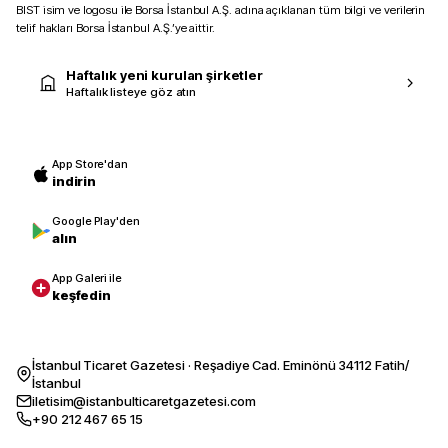
BIST isim ve logosu ile Borsa İstanbul A.Ş. adına açıklanan tüm bilgi ve verilerin
telif hakları Borsa İstanbul A.Ş.’ye aittir.
Haftalık yeni kurulan şirketler
Haftalık listeye göz atın
App Store'dan
indirin
Google Play'den
alın
App Galeri ile
keşfedin
İstanbul Ticaret Gazetesi · Reşadiye Cad. Eminönü 34112 Fatih/
İstanbul
iletisim@istanbulticaretgazetesi.com
+90 212 467 65 15