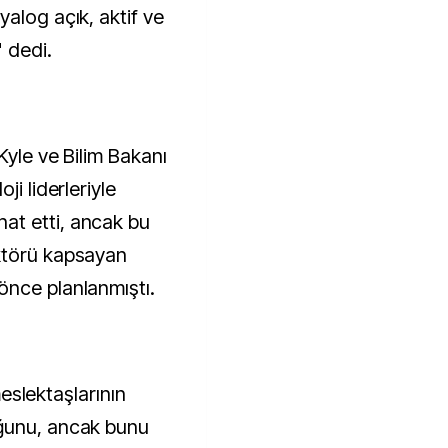
alog açık, aktif ve
 dedi.
Kyle ve Bilim Bakanı
ji liderleriyle
at etti, ancak bu
ktörü kapsayan
önce planlanmıştı.
 meslektaşlarının
ğunu, ancak bunu