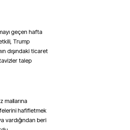
aşmayı geçen hafta
etkili, Trump
nın dışındaki ticaret
tavizler talep
iz mallarına
elerini hafifletmek
ya vardığından beri
rdu.