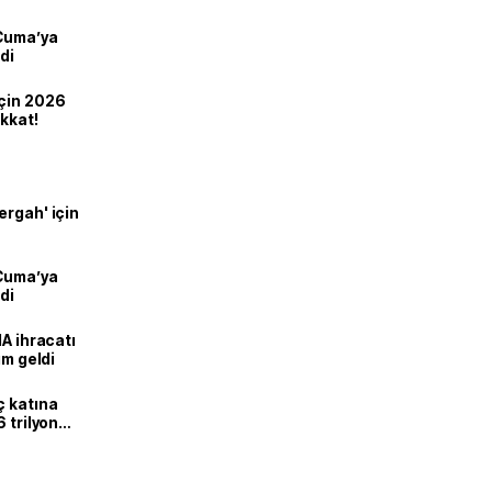
 Cuma’ya
di
için 2026
ikkat!
ergah' için
 Cuma’ya
di
HA ihracatı
ım geldi
ç katına
 trilyon