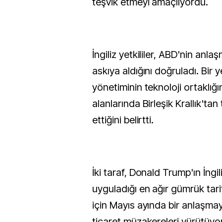
teşvik etmeyi amaçlıyordu.
İngiliz yetkililer, ABD'nin anl
askıya aldığını doğruladı. Bir y
yönetiminin teknoloji ortaklığı
alanlarında Birleşik Krallık'tan 
ettiğini belirtti.
İki taraf, Donald Trump'ın İngil
uyguladığı en ağır gümrük tarif
için Mayıs ayında bir anlaşma
ticaret müzakereleri yürütüyo