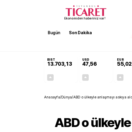
Ekonomiden haberiniz var!
Bugün
Son Dakika
Finans
EKST
SON DAKİKA
ABD ile İran anlaşacak mı? Cuma’ya kadar y
BIST
USD
EUR
13.703,13
47,56
55,02
+0,11%
+0,07%
15,20
0,04
Anasayfa
/
Dünya
/
ABD o ülkeyle anlaşmayı askıya ald
ABD o ülkeyle