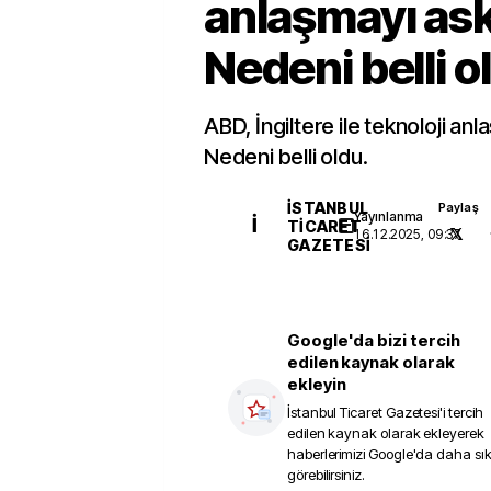
anlaşmayı askı
Nedeni belli o
ABD, İngiltere ile teknoloji anl
Nedeni belli oldu.
İSTANBUL
Paylaş
Yayınlanma
İ
TICARET
16.12.2025, 09:37
GAZETESI
Google'da bizi tercih
edilen kaynak olarak
ekleyin
İstanbul Ticaret Gazetesi
'i tercih
edilen kaynak olarak ekleyerek
haberlerimizi Google'da daha sı
görebilirsiniz.