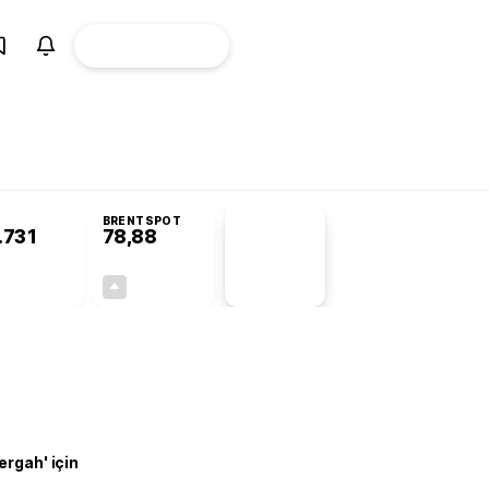
ÜYE
CANLI BORSA
Girişi
lifin ayrıntıları
Gram altın 6.400 TL’yi geçti: Son 1 ayın zirvesi! Altın yük
BRENTSPOT
.731
78,88
PİYASA
VERİLERİ
+0,54%
+0,57%
+0,00
0,45
ergah' için