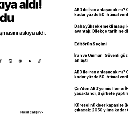
ya aldı!
ABD ile İran anlaşacak mı?
ldu
kadar yüzde 50 ihtimal veril
Daha yüksek emekli maaşı 
avantajı: Dilekçe tarihine d
aşmasını askıya aldı.
Editörün Seçimi
İran ve Umman 'Güvenli güz
anlaştı
N
ABD ile İran anlaşacak mı?
kadar yüzde 50 ihtimal veril
Çin'den ABD'ye misilleme: İ
yasaklandı, 6 şirkete yaptır
Kaynak ekle
Küresel nükleer kapasite ü
çıkacak: 2050 yılına kadar 6
Nasıl çalışır?
›
dolarlık yatırım planı
k