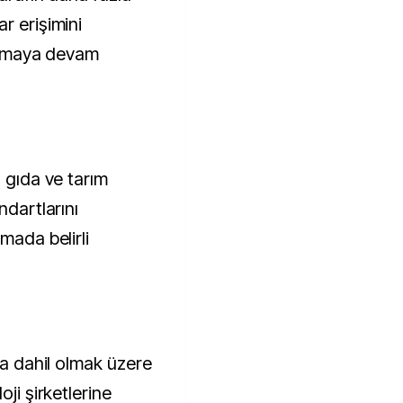
r erişimini
lışmaya devam
n gıda ve tarım
ndartlarını
mada belirli
da dahil olmak üzere
oji şirketlerine