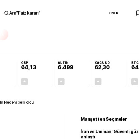
Ara
"
Faiz kararı
"
Ctrl K
RA
üzde 50 ihtimal verildi
Terörsüz Türkiye Yasası Meclis’te: İşte 10 soruda tek
GBP
ALTIN
XAGUSD
BTC
64,13
6.499
62,30
64
+0,32%
+0,21%
+4,30%
+4,65%
0,17
0,14
267,93
2,77
ı! Nedeni belli oldu
Manşetten Seçmeler
İran ve Umman 'Güvenli güz
anlaştı