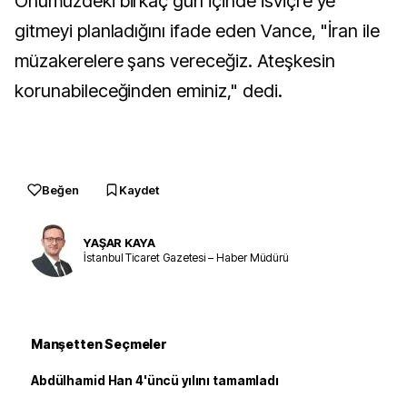
Önümüzdeki birkaç gün içinde İsviçre’ye
gitmeyi planladığını ifade eden Vance, "İran ile
müzakerelere şans vereceğiz. Ateşkesin
korunabileceğinden eminiz," dedi.
Beğen
Kaydet
YAŞAR KAYA
İstanbul Ticaret Gazetesi – Haber Müdürü
Manşetten Seçmeler
Abdülhamid Han 4'üncü yılını tamamladı