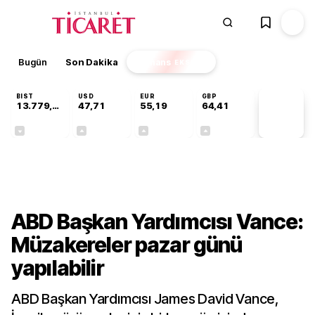
Bugün
Son Dakika
Finans
EKSTRA
BIST
USD
EUR
GBP
13.779,39
47,71
55,19
64,41
PİYASA
VERİLERİ
-0,14%
+0,18%
+0,32%
+0,38%
Dünya
ABD Başkan Yardımcısı Vance:
Müzakereler pazar günü
yapılabilir
ABD Başkan Yardımcısı James David Vance,