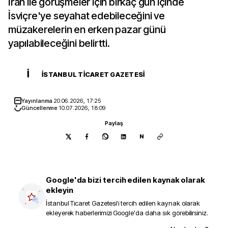
İran ile görüşmeler için birkaç gün içinde
İsviçre'ye seyahat edebileceğini ve
müzakerelerin en erken pazar günü
yapılabileceğini belirtti.
İ
İSTANBUL TICARET GAZETESI
Yayınlanma
20.06.2026, 17:25
Güncellenme
10.07.2026, 18:09
Paylaş
N
Google'da bizi tercih edilen kaynak olarak
ekleyin
İstanbul Ticaret Gazetesi
'i tercih edilen kaynak olarak
ekleyerek haberlerimizi Google'da daha sık görebilirsiniz.