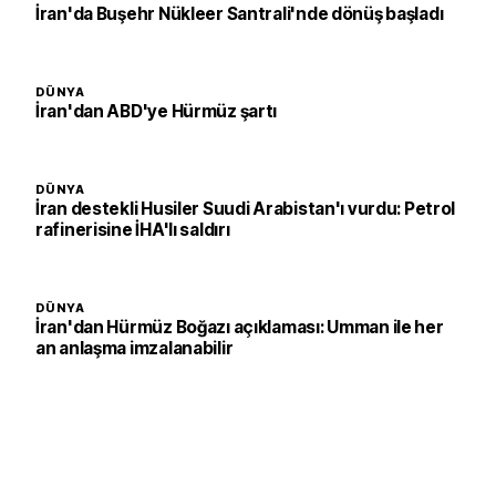
İran'da Buşehr Nükleer Santrali'nde dönüş başladı
DÜNYA
İran'dan ABD'ye Hürmüz şartı
DÜNYA
İran destekli Husiler Suudi Arabistan'ı vurdu: Petrol
rafinerisine İHA'lı saldırı
DÜNYA
İran'dan Hürmüz Boğazı açıklaması: Umman ile her
an anlaşma imzalanabilir