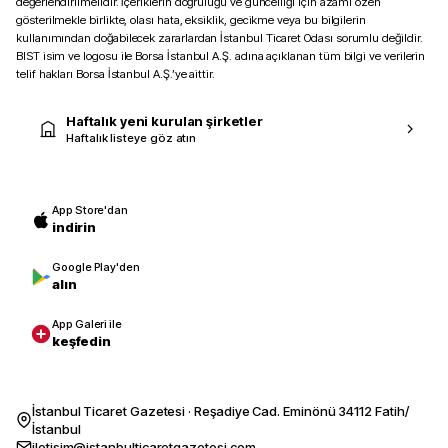
değerlendirilmelidir. İçeriklerin doğruluğu ve güncelliği için azami özen
gösterilmekle birlikte, olası hata, eksiklik, gecikme veya bu bilgilerin
kullanımından doğabilecek zararlardan İstanbul Ticaret Odası sorumlu değildir.
BIST isim ve logosu ile Borsa İstanbul A.Ş. adına açıklanan tüm bilgi ve verilerin
telif hakları Borsa İstanbul A.Ş.’ye aittir.
Haftalık yeni kurulan şirketler
Haftalık listeye göz atın
App Store'dan
indirin
Google Play'den
alın
App Galeri ile
keşfedin
İstanbul Ticaret Gazetesi · Reşadiye Cad. Eminönü 34112 Fatih/
İstanbul
iletisim@istanbulticaretgazetesi.com