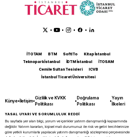
•
•
•
•
İTOTAM
BTM
SoftITo
Kitap İstanbul
Teknopark İstanbul
İDTM İstanbul
İTOSAM
Cemile Sultan Tesisleri
ICVB
İstanbul Ticaret Üniversitesi
Gizlilik ve KVKK
Doğrulama
Yayın
Künye
•
İletişim
•
•
•
Politikası
Politikası
İlkeleri
YASAL UYARI VE SORUMLULUK REDDİ
Bu sayfada yer alan bilgi, yorum ve içerikler yatırım danışmanlığı kapsamında
değildir. Yatırım kararları, kişisel mali durumunuz ile risk ve getiri tercihlerinize
göre yetkili kurumlarla yapılacak yatırım danışmanlığı sözleşmesi çerçevesinde