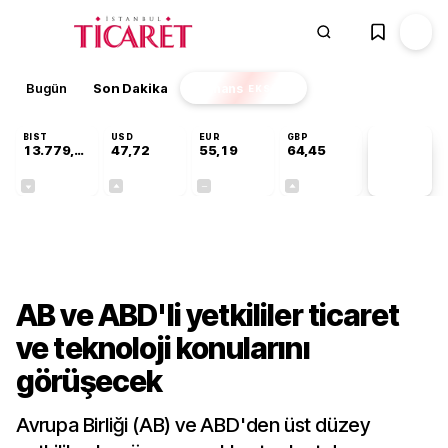
Bugün
Son Dakika
Finans
EKSTRA
BIST
USD
EUR
GBP
13.779,39
47,72
55,19
64,45
PİYASA
VERİLERİ
-0,14%
+0,02%
+0,00%
+0,05%
Dünya
AB ve ABD'li yetkililer ticaret
ve teknoloji konularını
görüşecek
Avrupa Birliği (AB) ve ABD'den üst düzey