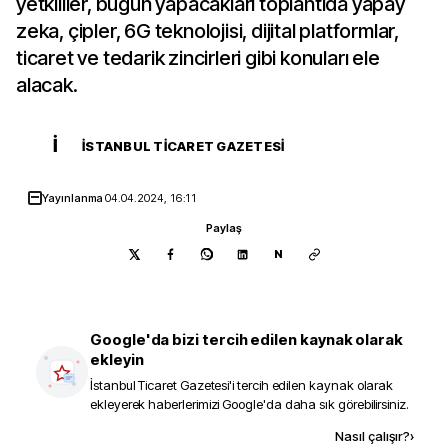
yetkililer, bugün yapacakları toplantıda yapay
zeka, çipler, 6G teknolojisi, dijital platformlar,
ticaret ve tedarik zincirleri gibi konuları ele
alacak.
İ
İSTANBUL TICARET GAZETESI
Yayınlanma
04.04.2024, 16:11
Paylaş
N
Google'da bizi tercih edilen kaynak olarak
ekleyin
İstanbul Ticaret Gazetesi
'i tercih edilen kaynak olarak
ekleyerek haberlerimizi Google'da daha sık görebilirsiniz.
Kaynak ekle
Nasıl çalışır?
›