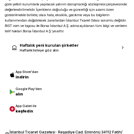
göre yetkili kurumlarla yapılacak yatırım danışmanlığı sözleşmesi çerçevesinde
değerlendirilmelidir. İçeriklerin doğruluğu ve güncelliği için azami özen
gösterilmekle birlikte, olası hata, eksiklik, gecikme veya bu bilgilerin
kullanımından doğabilecek zararlardan İstanbul Ticaret Odası sorumlu değildir.
BIST isim ve logosu ile Borsa İstanbul A.Ş. adına açıklanan tüm bilgi ve verilerin
telif hakları Borsa İstanbul A.Ş.’ye aittir.
Haftalık yeni kurulan şirketler
Haftalık listeye göz atın
App Store'dan
indirin
Google Play'den
alın
App Galeri ile
keşfedin
İstanbul Ticaret Gazetesi · Reşadiye Cad. Eminönü 34112 Fatih/