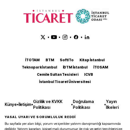
•
•
•
•
İTOTAM
BTM
SoftITo
Kitap İstanbul
Teknopark İstanbul
İDTM İstanbul
İTOSAM
Cemile Sultan Tesisleri
ICVB
İstanbul Ticaret Üniversitesi
Gizlilik ve KVKK
Doğrulama
Yayın
Künye
•
İletişim
•
•
•
Politikası
Politikası
İlkeleri
YASAL UYARI VE SORUMLULUK REDDİ
Bu sayfada yer alan bilgi, yorum ve içerikler yatırım danışmanlığı kapsamında
değildir. Yatırım kararları, kişisel mali durumunuz ile risk ve getiri tercihlerinize