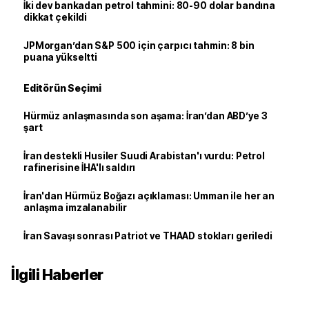
İki dev bankadan petrol tahmini: 80-90 dolar bandına
dikkat çekildi
JPMorgan’dan S&P 500 için çarpıcı tahmin: 8 bin
puana yükseltti
Editörün Seçimi
Hürmüz anlaşmasında son aşama: İran’dan ABD’ye 3
şart
İran destekli Husiler Suudi Arabistan'ı vurdu: Petrol
rafinerisine İHA'lı saldırı
İran'dan Hürmüz Boğazı açıklaması: Umman ile her an
anlaşma imzalanabilir
İran Savaşı sonrası Patriot ve THAAD stokları geriledi
İlgili Haberler