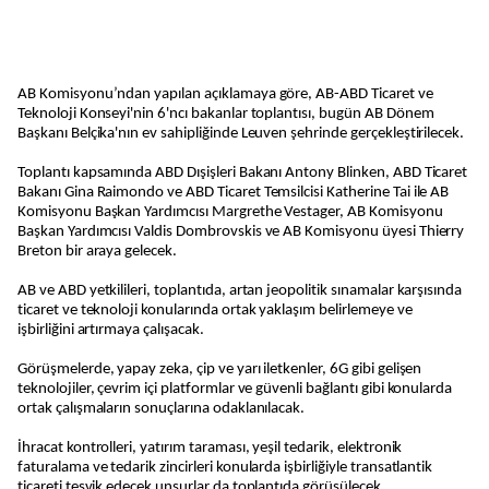
AB Komisyonu’ndan yapılan açıklamaya göre, AB-ABD Ticaret ve
Teknoloji Konseyi'nin 6'ncı bakanlar toplantısı, bugün AB Dönem
Başkanı Belçika'nın ev sahipliğinde Leuven şehrinde gerçekleştirilecek.
Toplantı kapsamında ABD Dışişleri Bakanı Antony Blinken, ABD Ticaret
Bakanı Gina Raimondo ve ABD Ticaret Temsilcisi Katherine Tai ile AB
Komisyonu Başkan Yardımcısı Margrethe Vestager, AB Komisyonu
Başkan Yardımcısı Valdis Dombrovskis ve AB Komisyonu üyesi Thierry
Breton bir araya gelecek.
AB ve ABD yetkilileri, toplantıda, artan jeopolitik sınamalar karşısında
ticaret ve teknoloji konularında ortak yaklaşım belirlemeye ve
işbirliğini artırmaya çalışacak.
Görüşmelerde, yapay zeka, çip ve yarı iletkenler, 6G gibi gelişen
teknolojiler, çevrim içi platformlar ve güvenli bağlantı gibi konularda
ortak çalışmaların sonuçlarına odaklanılacak.
İhracat kontrolleri, yatırım taraması, yeşil tedarik, elektronik
faturalama ve tedarik zincirleri konularda işbirliğiyle transatlantik
ticareti teşvik edecek unsurlar da toplantıda görüşülecek.