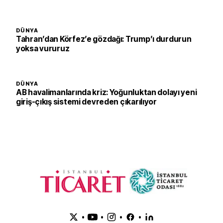
DÜNYA
Tahran’dan Körfez’e gözdağı: Trump’ı durdurun
yoksa vururuz
DÜNYA
AB havalimanlarında kriz: Yoğunluktan dolayı yeni
giriş-çıkış sistemi devreden çıkarılıyor
•
•
•
•