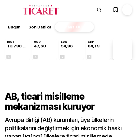
Bugün
Son Dakika
Finans
EKSTRA
BIST
USD
EUR
GBP
13.798,82
47,60
54,96
64,19
PİYASA
VERİLERİ
+0,70%
+0,06%
-0,09%
+0,15%
Dünya
AB, ticari misilleme
mekanizması kuruyor
Avrupa Birliği (AB) kurumları, üye ülkelerin
politikalarını değiştirmek için ekonomik baskı
yapan üçüncü ülkelere ticari misillemede