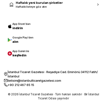
Haftalık yeni kurulan şirketler
Haftalık listeye göz atın
App Store'dan
indirin
Google Play'den
alın
App Galeri ile
keşfedin
İstanbul Ticaret Gazetesi · Reşadiye Cad. Eminönü 34112 Fatih/
İstanbul
iletisim@istanbulticaretgazetesi.com
+90 212 467 65 15
© 2026 İstanbul Ticaret Gazetesi · Tüm hakları saklıdır · Bir İstanbul
Ticaret Odası yayınıdır