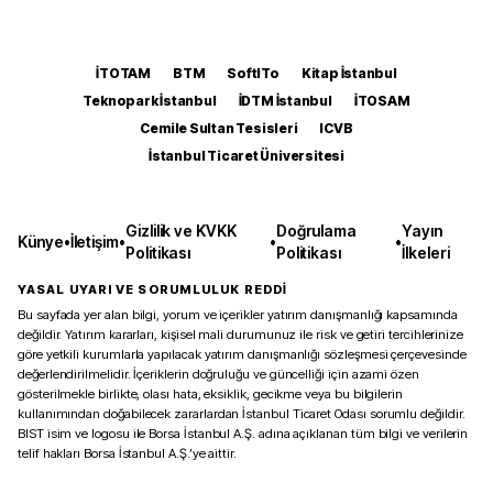
İTOTAM
BTM
SoftITo
Kitap İstanbul
Teknopark İstanbul
İDTM İstanbul
İTOSAM
Cemile Sultan Tesisleri
ICVB
İstanbul Ticaret Üniversitesi
Gizlilik ve KVKK
Doğrulama
Yayın
Künye
•
İletişim
•
•
•
Politikası
Politikası
İlkeleri
YASAL UYARI VE SORUMLULUK REDDİ
Bu sayfada yer alan bilgi, yorum ve içerikler yatırım danışmanlığı kapsamında
değildir. Yatırım kararları, kişisel mali durumunuz ile risk ve getiri tercihlerinize
göre yetkili kurumlarla yapılacak yatırım danışmanlığı sözleşmesi çerçevesinde
değerlendirilmelidir. İçeriklerin doğruluğu ve güncelliği için azami özen
gösterilmekle birlikte, olası hata, eksiklik, gecikme veya bu bilgilerin
kullanımından doğabilecek zararlardan İstanbul Ticaret Odası sorumlu değildir.
BIST isim ve logosu ile Borsa İstanbul A.Ş. adına açıklanan tüm bilgi ve verilerin
telif hakları Borsa İstanbul A.Ş.’ye aittir.