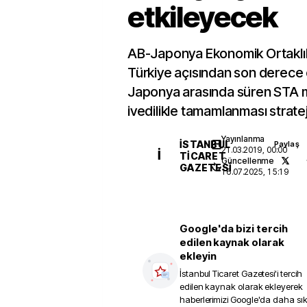
etkileyecek
AB-Japonya Ekonomik Ortaklı
Türkiye açısından son derece ö
Japonya arasında süren STA 
ivedilikle tamamlanması strateji
Yayınlanma
İSTANBUL
Paylaş
21.03.2019, 00:00
İ
TICARET
Güncellenme
GAZETESI
16.07.2025, 15:19
Google'da bizi tercih
edilen kaynak olarak
ekleyin
İstanbul Ticaret Gazetesi
'i tercih
edilen kaynak olarak ekleyerek
haberlerimizi Google'da daha sı