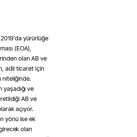
2019’da yürürlüğe
şması (EOA),
rinden olan AB ve
 adil ticaret için
 niteliğinde.
n yaşadığı ve
retildiği AB ve
olarak açıyor.
en yönü ise ek
 girecek olan