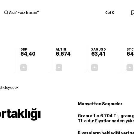
Ara
"
Faiz kararı
"
Ctrl K
RA
GBP
ALTIN
XAGUSD
BTC
64,40
6.674
63,41
64
+0,26%
+0,35%
+2,79%
+3,11%
0,14
0,22
181,30
1,91
etkileyecek
Manşetten Seçmeler
taklığı
Gram altın 6.704 TL, gram
TL oldu: Fiyatlar neden yük
Piyasaların beklediği veri g