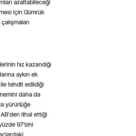
mları azaltabileceği
mesi için Gümrük
 çalışmaları
erinin hız kazandığı
arına aykırı ek
le tehdit edildiği
nemini daha da
la yürürlüğe
B’den ithal ettiği
yüzde 97’sini
açlardaki