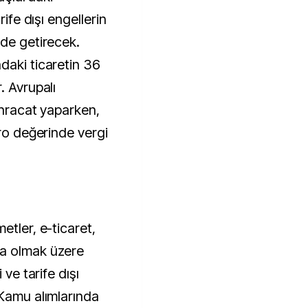
rife dışı engellerin
nde getirecek.
daki ticaretin 36
. Avrupalı
 ihracat yaparken,
uro değerinde vergi
etler, e-ticaret,
ma olmak üzere
 ve tarife dışı
 Kamu alımlarında