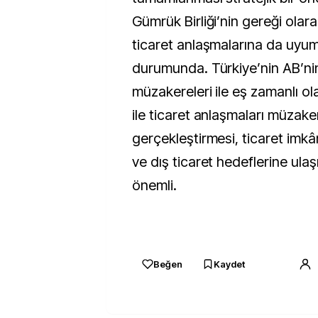
Gümrük Birliği’nin gereği olar
ticaret anlaşmalarına da uyu
durumunda. Türkiye’nin AB’nin
müzakereleri ile eş zamanlı ol
ile ticaret anlaşmaları müzaker
gerçekleştirmesi, ticaret imkân
ve dış ticaret hedeflerine ula
önemli.
Beğen
Kaydet