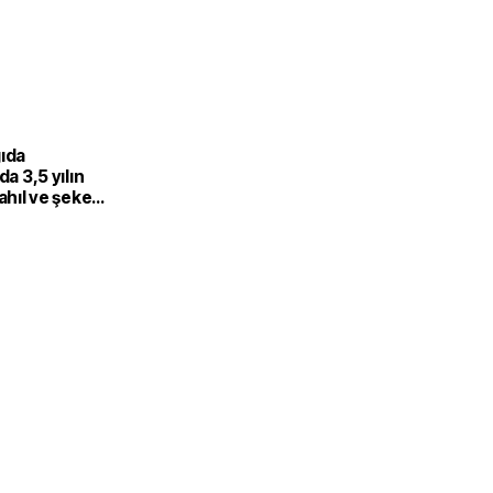
gıda
da 3,5 yılın
Tahıl ve şeker
 endeksi
şıdı