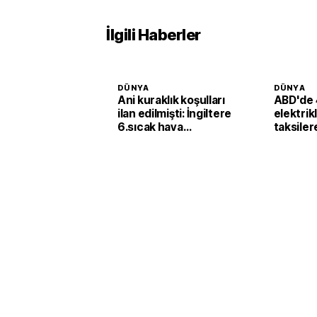
İlgili Haberler
DÜNYA
DÜNYA
Ani kuraklık koşulları
ABD'de 
ilan edilmişti: İngiltere
elektrik
6.sıcak hava
taksiler
dalgasının etkisine
yatırımı
girecek