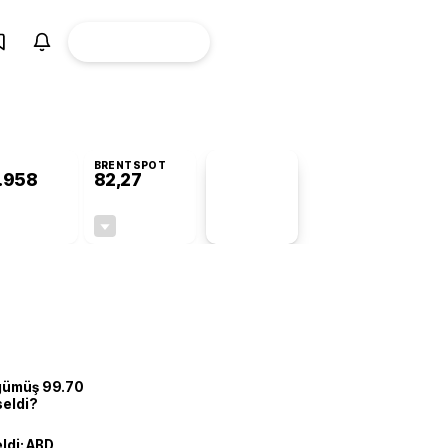
ÜYE
CANLI BORSA
Girişi
BRENTSPOT
.958
82,27
PİYASA
VERİLERİ
+0,28%
-0,62%
+0,00
-0,51
 gümüş 99.70
seldi?
eldi: ABD