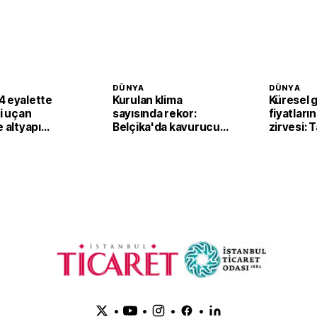
DÜNYA
DÜNYA
4 eyalette
Kurulan klima
Küresel 
li uçan
sayısında rekor:
fiyatların
e altyapı
Belçika'da kavurucu
zirvesi: 
sıcaklar klima
fiyatları
satışlarını artırdı
yukarı ta
•
•
•
•