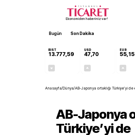
Ekonomiden haberiniz var!
Bugün
Son Dakika
Finans
EKST
BIST
USD
EUR
13.777,59
47,70
55,15
-0,15%
+0,17%
-21,22
0,08
Anasayfa
/
Dünya
/
AB-Japonya ortaklığı Türkiye’yi de 
AB-Japonya or
Türkiye’yi de