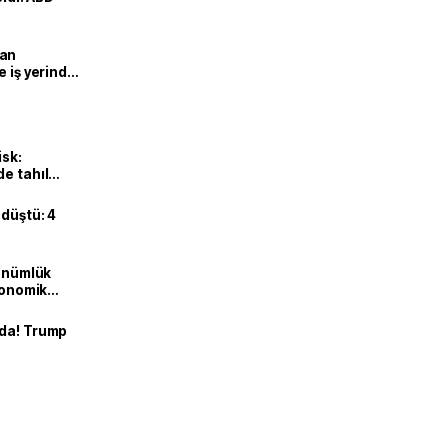
man
e iş yerinde
isk:
e tahıl
 düştü: 4
dönümlük
ekonomik
nda! Trump