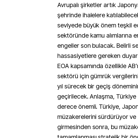
Avrupalı şirketler artık Japon
şehrinde ihalelere katılabilece
seviyede büyük önem teşkil e
sektöründe kamu alımlarına er
engeller son bulacak. Belirli s
hassasiyetlere gereken duyarlı
EOA kapsamında özellikle AB’
sektörü için gümrük vergilerini
yıl sürecek bir geçiş dönemin
geçirilecek. Anlaşma, Türkiye
derece önemli. Türkiye, Japon
müzakerelerini sürdürüyor ve 
girmesinden sonra, bu müzaker
tamamlanması stratejik bir önc