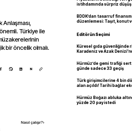
istihdamında sürpriz düşüş
BDDK’dan tasarruf finans
düzenlemesi: Taşıt, konut v
k Anlaşması,
limitler değişti
nemli. Türkiye ile
Editörün Seçimi
müzakerelerinin
Küresel gıda güvenliğinde r
k bir öncelik olmalı.
Karadeniz ve Azak Denizi'nd
trafiği sekteye uğradı
Hürmüz’de gemi trafiği sert
günde sadece 33 geçiş
N
Türk girişimcilerine 4 bin 
alan açıldı! Tarihi bağlar 
ortaklığa dönüşüyor
Hürmüz Boğazı abluka altı
yüzde 20 pay istedi
Kaynak ekle
Nasıl çalışır?
›
k