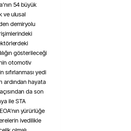
ya’nın 54 büyük
k ve ulusal
den demiryolu
işimlerindeki
ektörlerdeki
lığın gösterileceği
nin otomotiv
n sıfırlanması yedi
in ardından hayata
 açısından da son
ya ile STA
EOA’nın yürürlüğe
elerin ivedilikle
elik olmalı.