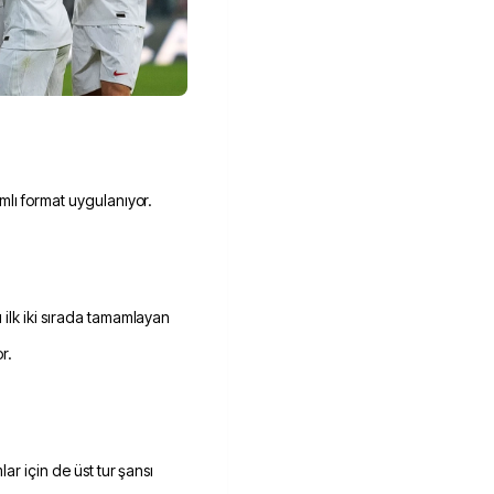
mlı format uygulanıyor.
ilk iki sırada tamamlayan
r.
ar için de üst tur şansı