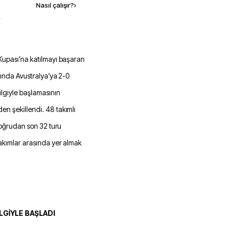
Nasıl çalışır?
›
k
çında Avustralya’ya 2-0
ilgiyle başlamasının
n şekillendi. 48 takımlı
 doğrudan son 32 turu
takımlar arasında yer almak
İLGİYLE BAŞLADI