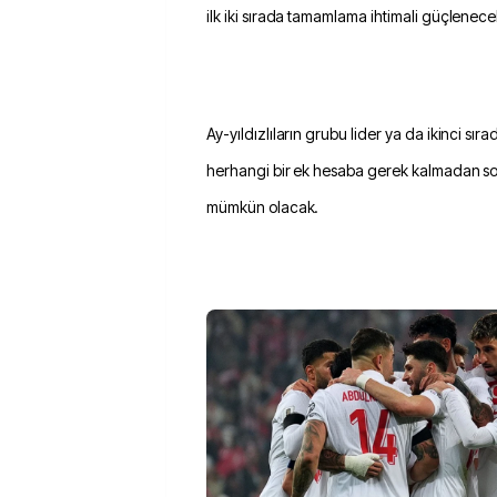
ilk iki sırada tamamlama ihtimali güçlenece
Ay-yıldızlıların grubu lider ya da ikinci sı
herhangi bir ek hesaba gerek kalmadan so
mümkün olacak.