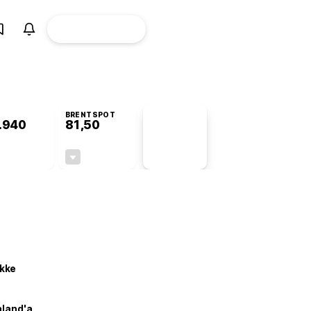
ÜYE
CANLI BORSA
Girişi
BRENTSPOT
.940
81,50
PİYASA
VERİLERİ
+0,08%
-1,55%
+0,00
-1,28
kke
nland'a