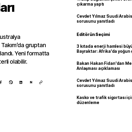
arı
çıkarma yaptı
Cevdet Yılmaz Suudi Arabi
sorusunu yanıtladı
Editörün Seçimi
ustralya
i Takım’da gruptan
3 kıtada enerji hamlesi büy
Bayraktar: Afrika'da yoğun 
landı. Yeni formatta
rli olabilir.
Bakan Hakan Fidan'dan Me
Anlaşması açıklaması
Cevdet Yılmaz Suudi Arabi
N
sorusunu yanıtladı
Kasko ve trafik sigortası içi
düzenleme
Kaynak ekle