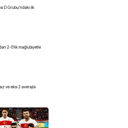
sı D Grubu’ndaki ilk
ndan 2-0’lık mağlubiyetle
z ve eksi 2 averajla