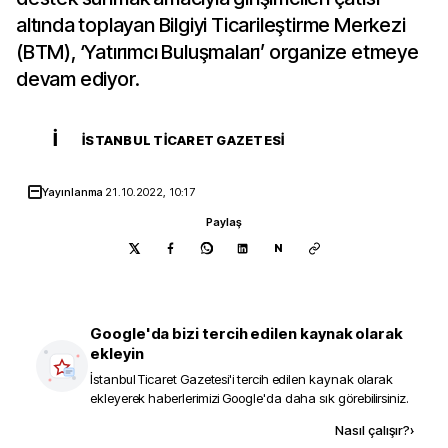
altında toplayan Bilgiyi Ticarileştirme Merkezi
(BTM), ‘Yatırımcı Buluşmaları’ organize etmeye
devam ediyor.
İ
İSTANBUL TICARET GAZETESI
Yayınlanma
21.10.2022, 10:17
Paylaş
N
Google'da bizi tercih edilen kaynak olarak
ekleyin
İstanbul Ticaret Gazetesi
'i tercih edilen kaynak olarak
ekleyerek haberlerimizi Google'da daha sık görebilirsiniz.
Kaynak ekle
Nasıl çalışır?
›