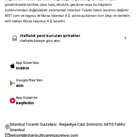
gösterilmekle birlikte, olası hata, eksiklik, gecikme veya bu bilgilerin
kullanımından doğabilecek zararlardan İstanbul Ticaret Odası sorumlu değildir.
BIST isim ve logosu ile Borsa İstanbul A.Ş. adına açıklanan tüm bilgi ve verilerin
telif hakları Borsa İstanbul A.Ş.’ye aittir.
Haftalık yeni kurulan şirketler
Haftalık listeye göz atın
App Store'dan
indirin
Google Play'den
alın
App Galeri ile
keşfedin
İstanbul Ticaret Gazetesi · Reşadiye Cad. Eminönü 34112 Fatih/
İstanbul
iletisim@istanbulticaretgazetesi.com