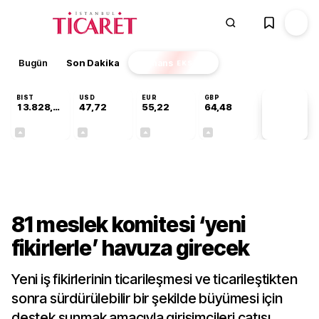
Bugün
Son Dakika
Finans
EKSTRA
BIST
USD
EUR
GBP
13.828,96
47,72
55,22
64,48
PİYASA
VERİLERİ
+0,36%
+0,02%
+0,06%
+0,10%
Gündem
81 meslek komitesi ‘yeni
fikirlerle’ havuza girecek
Yeni iş fikirlerinin ticarileşmesi ve ticarileştikten
sonra sürdürülebilir bir şekilde büyümesi için
destek sunmak amacıyla girişimcileri çatısı