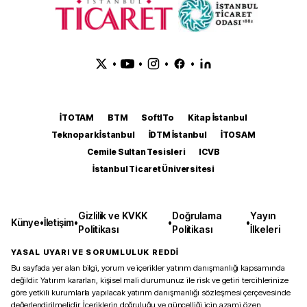
•
•
•
•
İTOTAM
BTM
SoftITo
Kitap İstanbul
Teknopark İstanbul
İDTM İstanbul
İTOSAM
Cemile Sultan Tesisleri
ICVB
İstanbul Ticaret Üniversitesi
Gizlilik ve KVKK
Doğrulama
Yayın
Künye
•
İletişim
•
•
•
Politikası
Politikası
İlkeleri
YASAL UYARI VE SORUMLULUK REDDİ
Bu sayfada yer alan bilgi, yorum ve içerikler yatırım danışmanlığı kapsamında
değildir. Yatırım kararları, kişisel mali durumunuz ile risk ve getiri tercihlerinize
göre yetkili kurumlarla yapılacak yatırım danışmanlığı sözleşmesi çerçevesinde
değerlendirilmelidir. İçeriklerin doğruluğu ve güncelliği için azami özen