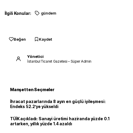
İlgili Konular:
gündem
Beğen
Kaydet
Yönetici
İstanbul Ticaret Gazetesi – Süper Admin
Manşetten Seçmeler
İhracat pazarlarında 8 ayın en güçlü iyileşmesi:
Endeks 52.2’ye yükseldi
TÜİK açıkladı: Sanayi üretimi haziranda yüzde 0.1
artarken, yıllık yüzde 1.4 azaldı