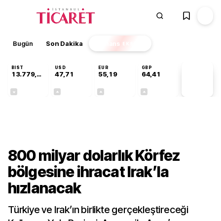
Bugün
Son Dakika
Finans
EKSTRA
BIST
USD
EUR
GBP
13.779,39
47,71
55,19
64,41
PİYASA
VERİLERİ
-0,14%
+0,18%
+0,32%
+0,38%
Dünya
800 milyar dolarlık Körfez
bölgesine ihracat Irak’la
hızlanacak
Türkiye ve Irak’ın birlikte gerçekleştireceği