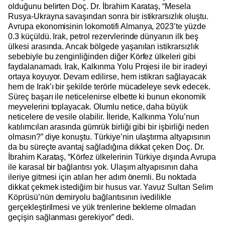
olduğunu belirten Doç. Dr. İbrahim Karataş, “Mesela
Rusya-Ukrayna savaşından sonra bir istikrarsızlık oluştu.
Avrupa ekonomisinin lokomotifi Almanya, 2023’te yüzde
0.3 küçüldü. Irak, petrol rezervlerinde dünyanın ilk beş
ülkesi arasında. Ancak bölgede yaşanılan istikrarsızlık
sebebiyle bu zenginliğinden diğer Körfez ülkeleri gibi
faydalanamadı. Irak, Kalkınma Yolu Projesi ile bir iradeyi
ortaya koyuyor. Devam edilirse, hem istikrarı sağlayacak
hem de Irak’ı bir şekilde terörle mücadeleye sevk edecek.
Süreç başarı ile neticelenirse elbette ki bunun ekonomik
meyvelerini toplayacak. Olumlu netice, daha büyük
neticelere de vesile olabilir. İleride, Kalkınma Yolu’nun
katılımcıları arasında gümrük birliği gibi bir işbirliği neden
olmasın?” diye konuştu. Türkiye’nin ulaştırma altyapısının
da bu süreçte avantaj sağladığına dikkat çeken Doç. Dr.
İbrahim Karataş, “Körfez ülkelerinin Türkiye dışında Avrupa
ile karasal bir bağlantısı yok. Ulaşım altyapısının daha
ileriye gitmesi için atılan her adım önemli. Bu noktada
dikkat çekmek istediğim bir husus var. Yavuz Sultan Selim
Köprüsü’nün demiryolu bağlantısının ivedilikle
gerçekleştirilmesi ve yük trenlerine bekleme olmadan
geçişin sağlanması gerekiyor” dedi.