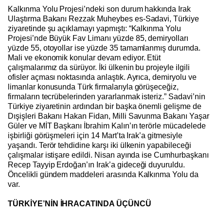
Kalkınma Yolu Projesi’ndeki son durum hakkında Irak
Ulaştırma Bakanı Rezzak Muheybes es-Sadavi, Türkiye
ziyaretinde şu açıklamayı yapmıştı: “Kalkınma Yolu
Projesi’nde Büyük Fav Limanı yüzde 85, demiryolları
yüzde 55, otoyollar ise yüzde 35 tamamlanmış durumda.
Mali ve ekonomik konular devam ediyor. Etüt
çalışmalarımız da sürüyor. İki ülkenin bu projeyle ilgili
ofisler açması noktasında anlaştık. Ayrıca, demiryolu ve
limanlar konusunda Türk firmalarıyla görüşeceğiz,
firmaların tecrübelerinden yararlanmak isteriz.” Sadavi’nin
Türkiye ziyaretinin ardından bir başka önemli gelişme de
Dışişleri Bakanı Hakan Fidan, Milli Savunma Bakanı Yaşar
Güler ve MİT Başkanı İbrahim Kalın’ın terörle mücadelede
işbirliği görüşmeleri için 14 Mart’ta Irak’a gitmesiyle
yaşandı. Terör tehdidine karşı iki ülkenin yapabileceği
çalışmalar istişare edildi. Nisan ayında ise Cumhurbaşkanı
Recep Tayyip Erdoğan’ın Irak’a gideceği duyuruldu.
Öncelikli gündem maddeleri arasında Kalkınma Yolu da
var.
TÜRKİYE’NİN İHRACATINDA ÜÇÜNCÜ