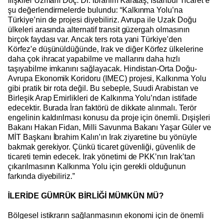
İlişkiler Uzmanı Doç. Dr. İbrahim Karataş, İstanbul Ticaret’e
şu değerlendirmelerde bulundu: “Kalkınma Yolu’na
Türkiye’nin de projesi diyebiliriz. Avrupa ile Uzak Doğu
ülkeleri arasında alternatif transit güzergah olmasının
birçok faydası var. Ancak ters rota yani Türkiye’den
Körfez’e düşünüldüğünde, Irak ve diğer Körfez ülkelerine
daha çok ihracat yapabilme ve mallarını daha hızlı
taşıyabilme imkanını sağlayacak. Hindistan-Orta Doğu-
Avrupa Ekonomik Koridoru (IMEC) projesi, Kalkınma Yolu
gibi pratik bir rota değil. Bu sebeple, Suudi Arabistan ve
Birleşik Arap Emirlikleri de Kalkınma Yolu’ndan istifade
edecektir. Burada İran faktörü de dikkate alınmalı. Terör
engelinin kaldırılması konusu da proje için önemli. Dışişleri
Bakanı Hakan Fidan, Milli Savunma Bakanı Yaşar Güler ve
MİT Başkanı İbrahim Kalın’ın Irak ziyaretine bu yönüyle
bakmak gerekiyor. Çünkü ticaret güvenliği, güvenlik de
ticareti temin edecek. Irak yönetimi de PKK’nın Irak’tan
çıkarılmasının Kalkınma Yolu için gerekli olduğunun
farkında diyebiliriz.”
İLERİDE GÜMRÜK BİRLİĞİ MÜMKÜN MÜ?
Bölgesel istikrarın sağlanmasının ekonomi için de önemli