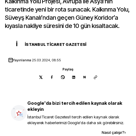
Kalkınma Yolu Projesi, Avrupa ile Asya’nın
ticaretinde yeni bir rota sunacak. Kalkınma Yolu,
Süveyş Kanalı’ndan geçen Güney Koridor’a
kıyasla nakliye süresini de 10 gün kısaltacak.
İ
İSTANBUL TICARET GAZETESI
Yayınlanma
25.03.2024, 08:55
Paylaş
N
Google'da bizi tercih edilen kaynak olarak
ekleyin
İstanbul Ticaret Gazetesi
'i tercih edilen kaynak olarak
ekleyerek haberlerimizi Google'da daha sık görebilirsiniz.
Kaynak ekle
Nasıl çalışır?
›