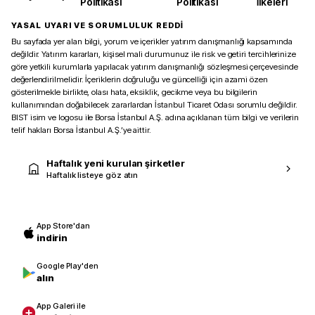
Politikası
Politikası
İlkeleri
YASAL UYARI VE SORUMLULUK REDDİ
Bu sayfada yer alan bilgi, yorum ve içerikler yatırım danışmanlığı kapsamında
değildir. Yatırım kararları, kişisel mali durumunuz ile risk ve getiri tercihlerinize
göre yetkili kurumlarla yapılacak yatırım danışmanlığı sözleşmesi çerçevesinde
değerlendirilmelidir. İçeriklerin doğruluğu ve güncelliği için azami özen
gösterilmekle birlikte, olası hata, eksiklik, gecikme veya bu bilgilerin
kullanımından doğabilecek zararlardan İstanbul Ticaret Odası sorumlu değildir.
BIST isim ve logosu ile Borsa İstanbul A.Ş. adına açıklanan tüm bilgi ve verilerin
telif hakları Borsa İstanbul A.Ş.’ye aittir.
Haftalık yeni kurulan şirketler
Haftalık listeye göz atın
App Store'dan
indirin
Google Play'den
alın
App Galeri ile