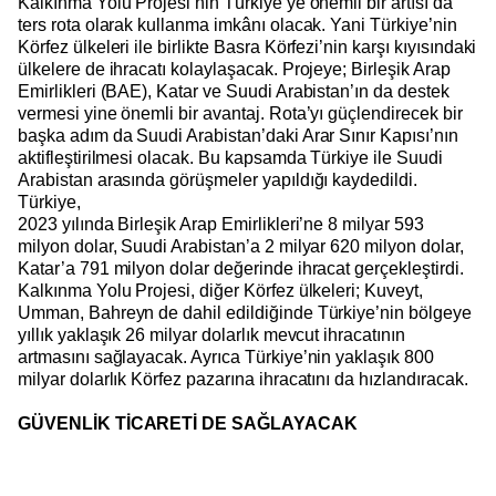
Kalkınma Yolu Projesi’nin Türkiye’ye önemli bir artısı da
ters rota olarak kullanma imkânı olacak. Yani Türkiye’nin
Körfez ülkeleri ile birlikte Basra Körfezi’nin karşı kıyısındaki
ülkelere de ihracatı kolaylaşacak. Projeye; Birleşik Arap
Emirlikleri (BAE), Katar ve Suudi Arabistan’ın da destek
vermesi yine önemli bir avantaj. Rota’yı güçlendirecek bir
başka adım da Suudi Arabistan’daki Arar Sınır Kapısı’nın
aktifleştirilmesi olacak. Bu kapsamda Türkiye ile Suudi
Arabistan arasında görüşmeler yapıldığı kaydedildi.
Türkiye,
2023 yılında Birleşik Arap Emirlikleri’ne 8 milyar 593
milyon dolar, Suudi Arabistan’a 2 milyar 620 milyon dolar,
Katar’a 791 milyon dolar değerinde ihracat gerçekleştirdi.
Kalkınma Yolu Projesi, diğer Körfez ülkeleri; Kuveyt,
Umman, Bahreyn de dahil edildiğinde Türkiye’nin bölgeye
yıllık yaklaşık 26 milyar dolarlık mevcut ihracatının
artmasını sağlayacak. Ayrıca Türkiye’nin yaklaşık 800
milyar dolarlık Körfez pazarına ihracatını da hızlandıracak.
GÜVENLİK TİCARETİ DE SAĞLAYACAK