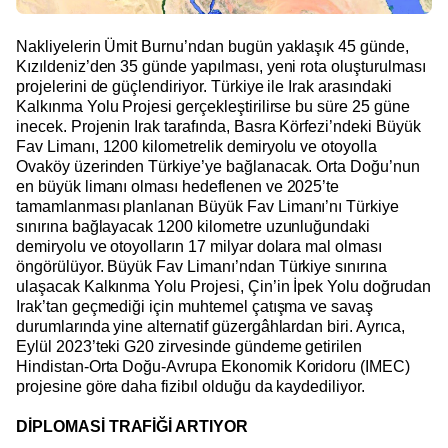
Nakliyelerin Ümit Burnu’ndan bugün yaklaşık 45 günde,
Kızıldeniz’den 35 günde yapılması, yeni rota oluşturulması
projelerini de güçlendiriyor. Türkiye ile Irak arasındaki
Kalkınma Yolu Projesi gerçekleştirilirse bu süre 25 güne
inecek. Projenin Irak tarafında, Basra Körfezi’ndeki Büyük
Fav Limanı, 1200 kilometrelik demiryolu ve otoyolla
Ovaköy üzerinden Türkiye’ye bağlanacak. Orta Doğu’nun
en büyük limanı olması hedeflenen ve 2025’te
tamamlanması planlanan Büyük Fav Limanı’nı Türkiye
sınırına bağlayacak 1200 kilometre uzunluğundaki
demiryolu ve otoyolların 17 milyar dolara mal olması
öngörülüyor. Büyük Fav Limanı’ndan Türkiye sınırına
ulaşacak Kalkınma Yolu Projesi, Çin’in İpek Yolu doğrudan
Irak’tan geçmediği için muhtemel çatışma ve savaş
durumlarında yine alternatif güzergâhlardan biri. Ayrıca,
Eylül 2023’teki G20 zirvesinde gündeme getirilen
Hindistan-Orta Doğu-Avrupa Ekonomik Koridoru (IMEC)
projesine göre daha fizibıl olduğu da kaydediliyor.
DİPLOMASİ TRAFİĞİ ARTIYOR