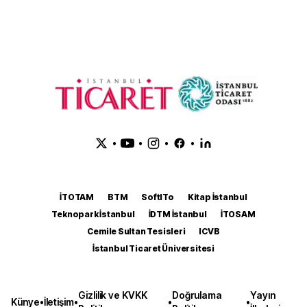
•
•
•
•
İTOTAM
BTM
SoftITo
Kitap İstanbul
Teknopark İstanbul
İDTM İstanbul
İTOSAM
Cemile Sultan Tesisleri
ICVB
İstanbul Ticaret Üniversitesi
Gizlilik ve KVKK
Doğrulama
Yayın
Künye
•
İletişim
•
•
•