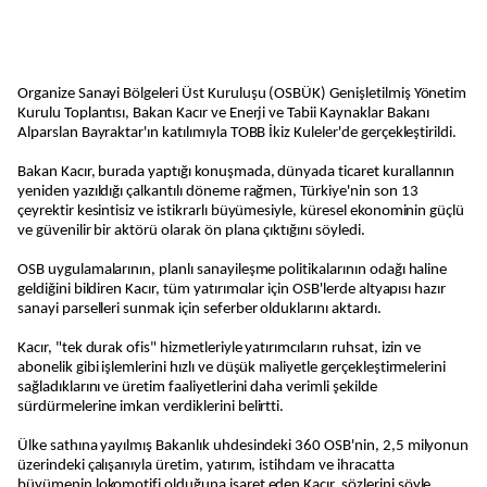
Organize Sanayi Bölgeleri Üst Kuruluşu (OSBÜK) Genişletilmiş Yönetim
Kurulu Toplantısı, Bakan Kacır ve Enerji ve Tabii Kaynaklar Bakanı
Alparslan Bayraktar'ın katılımıyla TOBB İkiz Kuleler'de gerçekleştirildi.
Bakan Kacır, burada yaptığı konuşmada, dünyada ticaret kurallarının
yeniden yazıldığı çalkantılı döneme rağmen, Türkiye'nin son 13
çeyrektir kesintisiz ve istikrarlı büyümesiyle, küresel ekonominin güçlü
ve güvenilir bir aktörü olarak ön plana çıktığını söyledi.
OSB uygulamalarının, planlı sanayileşme politikalarının odağı haline
geldiğini bildiren Kacır, tüm yatırımcılar için OSB'lerde altyapısı hazır
sanayi parselleri sunmak için seferber olduklarını aktardı.
Kacır, "tek durak ofis" hizmetleriyle yatırımcıların ruhsat, izin ve
abonelik gibi işlemlerini hızlı ve düşük maliyetle gerçekleştirmelerini
sağladıklarını ve üretim faaliyetlerini daha verimli şekilde
sürdürmelerine imkan verdiklerini belirtti.
Ülke sathına yayılmış Bakanlık uhdesindeki 360 OSB'nin, 2,5 milyonun
üzerindeki çalışanıyla üretim, yatırım, istihdam ve ihracatta
büyümenin lokomotifi olduğuna işaret eden Kacır, sözlerini şöyle