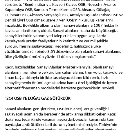
sürdürdü: "Bugün itibarıyla Kayseri Erciyes OSB, Nevşehir Avanos
Kapadokya OSB, Samsun Terme Karma OSB, Aksaray Gülağaç
Gülpınar OSB, Aksaray Sarıyahşi OSB, Antalya Kaş Gıda İhtisas OSB ve
Denizli Çivril OSB olmak üzere 7 yeni OSB'nin kuruluş kararlarını
imzaladık. Böylelikle ülkemiz planlı sanayi alanlarına 1087 hektarlık
ilave alan dahil etmiş olduk. Sanayi alanlarını daha da büyüteceğiz,
sanayicilerimizin yatırım yeri taleplerini en uygun koşullarda
karşılayarak üretim faaliyetlerinin kesintisiz ve verimli şekilde
sürdürülmesini sağlayacağız. Hedefimiz, halihazırda ülke
yüzölçümümüzün binde 3,5'i düzeyinde olan planlı sanayi alanlarını,
ülke yüzölçümümüzün yüzde 1'i düzeyine çıkarmak."
Kacır, hazırladıkları Sanayi Alanları Master Planı'yla, planlı sanayi
alanlarının genişleme ve kurulum çalışmalarını, tren yolu, karayolu ve
liman bağlantılarıyla birlikte tasarlayacaklarını bildirerek, hızlı
sanayileşmenin önünü açmak adına kamu-özel işbirliğini de içeren
alternatif finansman modellerini harekete geçireceklerini söyledi.
"
214 OSB'YE DOĞAL GAZ GÖTÜRDÜK
"
Sanayi alanlarını genişletirken, OSB'lerin enerji arz güvenliğini
sağlayacak adımları da beraberinde attıklarına dikkati çeken Kacır,
doğal gaz tedarikinde yaşanan geçici darboğazlar karşısında tüm
paydaşlarla yürüttükleri acil durum yönetimi süreciyle, Türkiye'nin