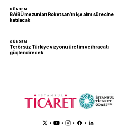
GÜNDEM
BAİBÜ mezunları Roketsan’ın işe alım sürecine
katılacak
GÜNDEM
Terörsüz Türkiye vizyonu üretim ve ihracatı
güçlendirecek
•
•
•
•