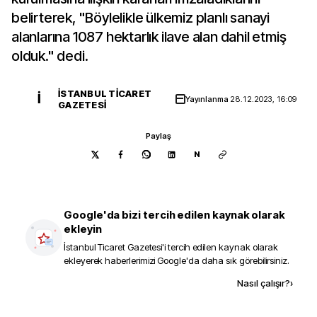
belirterek, "Böylelikle ülkemiz planlı sanayi
alanlarına 1087 hektarlık ilave alan dahil etmiş
olduk." dedi.
İSTANBUL TICARET
İ
Yayınlanma
28.12.2023, 16:09
GAZETESI
Paylaş
N
Google'da bizi tercih edilen kaynak olarak
ekleyin
İstanbul Ticaret Gazetesi
'i tercih edilen kaynak olarak
ekleyerek haberlerimizi Google'da daha sık görebilirsiniz.
Kaynak ekle
Nasıl çalışır?
›