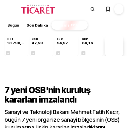
Bugün
Son Dakika
Finans
EKSTRA
BIST
USD
EUR
GBP
13.798,82
47,59
54,97
64,16
PİYASA
VERİLERİ
+0,70%
+0,06%
-0,08%
+0,10%
Gündem
7 yeni OSB'nin kuruluş
kararları imzalandı
Sanayi ve Teknoloji Bakanı Mehmet Fatih Kacır,
bugün 7 yeni organize sanayi bölgesinin (OSB)
kurulmasına ilişkin kararları imzaladıklarını