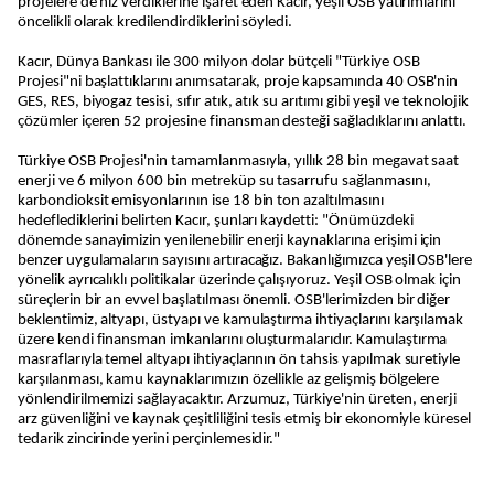
projelere de hız verdiklerine işaret eden Kacır, yeşil OSB yatırımlarını
öncelikli olarak kredilendirdiklerini söyledi.
Kacır, Dünya Bankası ile 300 milyon dolar bütçeli "Türkiye OSB
Projesi"ni başlattıklarını anımsatarak, proje kapsamında 40 OSB'nin
GES, RES, biyogaz tesisi, sıfır atık, atık su arıtımı gibi yeşil ve teknolojik
çözümler içeren 52 projesine finansman desteği sağladıklarını anlattı.
Türkiye OSB Projesi'nin tamamlanmasıyla, yıllık 28 bin megavat saat
enerji ve 6 milyon 600 bin metreküp su tasarrufu sağlanmasını,
karbondioksit emisyonlarının ise 18 bin ton azaltılmasını
hedeflediklerini belirten Kacır, şunları kaydetti: "Önümüzdeki
dönemde sanayimizin yenilenebilir enerji kaynaklarına erişimi için
benzer uygulamaların sayısını artıracağız. Bakanlığımızca yeşil OSB'lere
yönelik ayrıcalıklı politikalar üzerinde çalışıyoruz. Yeşil OSB olmak için
süreçlerin bir an evvel başlatılması önemli. OSB'lerimizden bir diğer
beklentimiz, altyapı, üstyapı ve kamulaştırma ihtiyaçlarını karşılamak
üzere kendi finansman imkanlarını oluşturmalarıdır. Kamulaştırma
masraflarıyla temel altyapı ihtiyaçlarının ön tahsis yapılmak suretiyle
karşılanması, kamu kaynaklarımızın özellikle az gelişmiş bölgelere
yönlendirilmemizi sağlayacaktır. Arzumuz, Türkiye'nin üreten, enerji
arz güvenliğini ve kaynak çeşitliliğini tesis etmiş bir ekonomiyle küresel
tedarik zincirinde yerini perçinlemesidir."