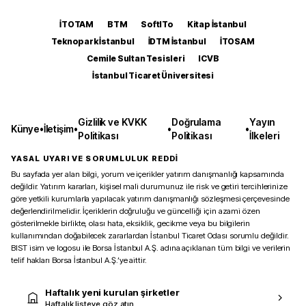
İTOTAM
BTM
SoftITo
Kitap İstanbul
Teknopark İstanbul
İDTM İstanbul
İTOSAM
Cemile Sultan Tesisleri
ICVB
İstanbul Ticaret Üniversitesi
Gizlilik ve KVKK
Doğrulama
Yayın
Künye
•
İletişim
•
•
•
Politikası
Politikası
İlkeleri
YASAL UYARI VE SORUMLULUK REDDİ
Bu sayfada yer alan bilgi, yorum ve içerikler yatırım danışmanlığı kapsamında
değildir. Yatırım kararları, kişisel mali durumunuz ile risk ve getiri tercihlerinize
göre yetkili kurumlarla yapılacak yatırım danışmanlığı sözleşmesi çerçevesinde
değerlendirilmelidir. İçeriklerin doğruluğu ve güncelliği için azami özen
gösterilmekle birlikte, olası hata, eksiklik, gecikme veya bu bilgilerin
kullanımından doğabilecek zararlardan İstanbul Ticaret Odası sorumlu değildir.
BIST isim ve logosu ile Borsa İstanbul A.Ş. adına açıklanan tüm bilgi ve verilerin
telif hakları Borsa İstanbul A.Ş.’ye aittir.
Haftalık yeni kurulan şirketler
Haftalık listeye göz atın