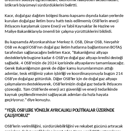
üretimini sekteye uğratmadan, ekonomik faaliyetleri aksatmadan,
istikrarlı büyümeyi sürdürdüklerini belirtti.
Kacır, doğal gaz dağıtım bölgesi lisansı kapsamı dışında kalan yerlerde
kurulan doğal gaz iletim boru hattı tesis edilmemiş OSB'lerin enerji
ihtiyacını karşılamak üzere Enerji ve Tabii Kaynaklar ile Hazine ve
Maliye Bakanlıklarıyla önemli bir çalışma yürüttüklerini bildirdi.
Bu kapsamda Afyonkarahisar Merkez II. OSB, Dinar OSB, Nevşehir
OSB ve Acıgöl OSB'nın doğal gaz iletim hatlarına bağlantısının BOTAŞ
tarafından sağlanacağını belirten Kacır, "Bakanlığımız altyapı
destekleriyle bugüne kadar 6 OSB'ye doğal gaz altyapı kredisi desteği
sağladık. 4 OSB'mizin de 2024 içerisinde altyapılarını tamamlayacağız.
Gerek Bakanlığımızın gerek de diğer kamu kurumlarımızın attığı
adımlar, tesis ettiğimiz yakın işbirliği ve koordinasyonuyla bugün 214
OSB'ye doğal gaz götürdük. Diğer OSB'ler için de doğal gaz altyapı
çalışmalarını destekleyerek, OSB'lerimizin doğal gaz tedarik ihtiyacını
çözeceğiz. Tüm OSB'lerde enerji arz güvenliği ve enerji tedarikinde
kaynak çeşitlendirmesini sağlayacak adımları da hızla hayata
geçiriyoruz." diye konuştu.
"YEŞİL OSB'LERE YÖNELİK AYRICALIKLI POLİTİKALAR ÜZERİNDE
ÇALIŞIYORUZ"
OSB'lerin verimliliğini, sürdürülebilirliğini ve rekabet gücünü artıracak