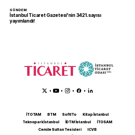
GÜNDEM
İstanbul Ticaret Gazetesi'nin 3421. sayısı
yayımlandı!
•
•
•
•
İTOTAM
BTM
SoftITo
Kitap İstanbul
Teknopark İstanbul
İDTM İstanbul
İTOSAM
Cemile Sultan Tesisleri
ICVB