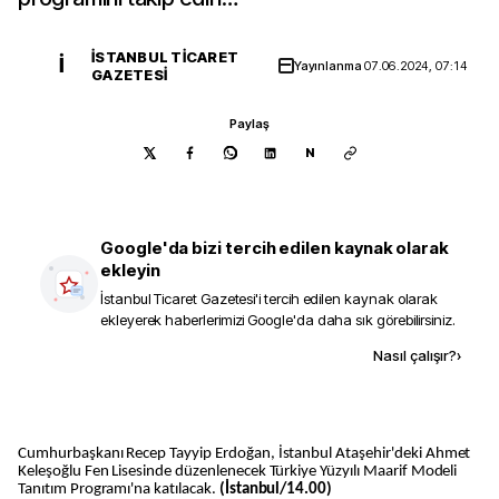
İSTANBUL TICARET
İ
Yayınlanma
07.06.2024, 07:14
GAZETESI
Paylaş
N
Google'da bizi tercih edilen kaynak olarak
ekleyin
İstanbul Ticaret Gazetesi
'i tercih edilen kaynak olarak
ekleyerek haberlerimizi Google'da daha sık görebilirsiniz.
Kaynak ekle
Nasıl çalışır?
›
Cumhurbaşkanı Recep Tayyip Erdoğan, İstanbul Ataşehir'deki Ahmet
Keleşoğlu Fen Lisesinde düzenlenecek Türkiye Yüzyılı Maarif Modeli
Tanıtım Programı'na katılacak.
(İstanbul/14.00)