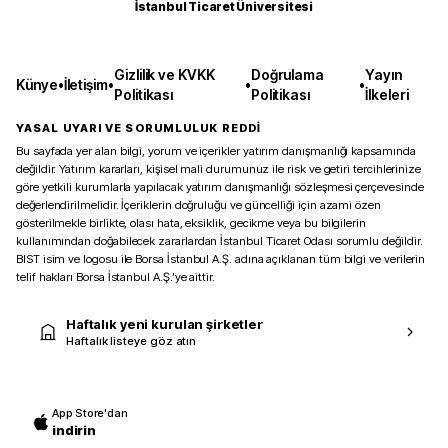
İstanbul Ticaret Üniversitesi
Gizlilik ve KVKK
Doğrulama
Yayın
Künye
•
İletişim
•
•
•
Politikası
Politikası
İlkeleri
YASAL UYARI VE SORUMLULUK REDDİ
Bu sayfada yer alan bilgi, yorum ve içerikler yatırım danışmanlığı kapsamında
değildir. Yatırım kararları, kişisel mali durumunuz ile risk ve getiri tercihlerinize
göre yetkili kurumlarla yapılacak yatırım danışmanlığı sözleşmesi çerçevesinde
değerlendirilmelidir. İçeriklerin doğruluğu ve güncelliği için azami özen
gösterilmekle birlikte, olası hata, eksiklik, gecikme veya bu bilgilerin
kullanımından doğabilecek zararlardan İstanbul Ticaret Odası sorumlu değildir.
BIST isim ve logosu ile Borsa İstanbul A.Ş. adına açıklanan tüm bilgi ve verilerin
telif hakları Borsa İstanbul A.Ş.’ye aittir.
Haftalık yeni kurulan şirketler
Haftalık listeye göz atın
App Store'dan
indirin