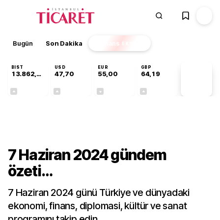
Bugün
Son Dakika
Finans
EKSTRA
BIST
USD
EUR
GBP
13.862,08
47,70
55,00
64,19
PİYASA
VERİLERİ
+0,46%
+0,17%
-0,03%
+0,02%
Gündem
7 Haziran 2024 gündem
özeti…
7 Haziran 2024 günü Türkiye ve dünyadaki
ekonomi, finans, diplomasi, kültür ve sanat
programını takip edin…