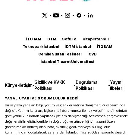
•
•
•
•
İTOTAM
BTM
SoftITo
Kitap İstanbul
Teknopark İstanbul
İDTM İstanbul
İTOSAM
Cemile Sultan Tesisleri
ICVB
İstanbul Ticaret Üniversitesi
Gizlilik ve KVKK
Doğrulama
Yayın
Künye
•
İletişim
•
•
•
Politikası
Politikası
İlkeleri
YASAL UYARI VE SORUMLULUK REDDİ
Bu sayfada yer alan bilgi, yorum ve içerikler yatırım danışmanlığı kapsamında
değildir. Yatırım kararları, kişisel mali durumunuz ile risk ve getiri tercihlerinize
göre yetkili kurumlarla yapılacak yatırım danışmanlığı sözleşmesi çerçevesinde
değerlendirilmelidir. İçeriklerin doğruluğu ve güncelliği için azami özen
gösterilmekle birlikte, olası hata, eksiklik, gecikme veya bu bilgilerin
kullanımından doğabilecek zararlardan İstanbul Ticaret Odası sorumlu değildir.