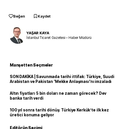
Beğen
Kaydet
YAŞAR KAYA
İstanbul Ticaret Gazetesi – Haber Müdürü
Manşetten Seçmeler
SON DAKİKA | Savunmada tarihi ittifak: Türkiye, Suudi
Arabistan ve Pakistan 'Mekke Anlaşması'nı imzaladı
Altın fiyatları 5 bin doları ne zaman görecek? Dev
banka tarih verdi
100 yıl sonra tarihi dönüş: Türkiye Kerkük’te ilk kez
üretici konuma geliyor
Editörün Seçimi