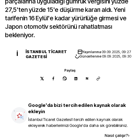
parçalarına uyguladığı gümrük vergisini yüzde
27,5'ten yüzde 15'e düşürme kararı aldı. Yeni
tarifenin 16 Eylül'e kadar yürürlüğe girmesi ve
Japon otomotiv sektörünü rahatlatması
bekleniyor.
İSTANBUL TICARET
Yayınlanma
09.09.2025, 09:27
İ
GAZETESI
Güncellenme
09.09.2025, 09:30
Paylaş
N
Google'da bizi tercih edilen kaynak olarak
ekleyin
İstanbul Ticaret Gazetesi
'i tercih edilen kaynak olarak
ekleyerek haberlerimizi Google'da daha sık görebilirsiniz.
Kaynak ekle
Nasıl çalışır?
›