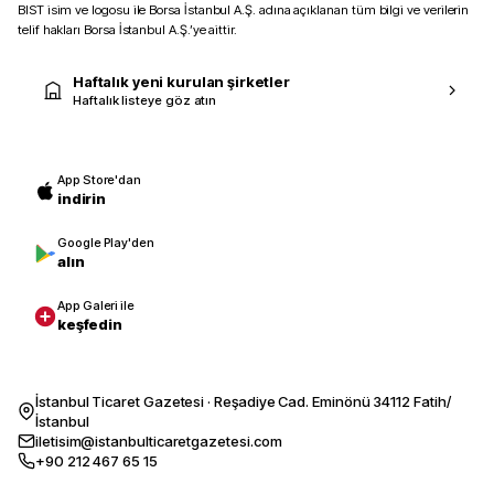
BIST isim ve logosu ile Borsa İstanbul A.Ş. adına açıklanan tüm bilgi ve verilerin
telif hakları Borsa İstanbul A.Ş.’ye aittir.
Haftalık yeni kurulan şirketler
Haftalık listeye göz atın
App Store'dan
indirin
Google Play'den
alın
App Galeri ile
keşfedin
İstanbul Ticaret Gazetesi · Reşadiye Cad. Eminönü 34112 Fatih/
İstanbul
iletisim@istanbulticaretgazetesi.com
+90 212 467 65 15