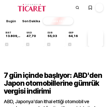
Bugün
Son Dakika
Finans
EKSTRA
BIST
USD
EUR
GBP
13.809,07
47,70
55,03
64,16
PİYASA
VERİLERİ
+0,07%
+0,17%
+0,04%
-0,03%
Dünya
7 gün içinde başlıyor: ABD'den
Japon otomobillerine gümrük
vergisi indirimi
ABD, Japonya'dan ithal ettiği otomobil ve