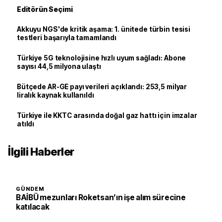
Editörün Seçimi
Akkuyu NGS'de kritik aşama: 1. ünitede türbin tesisi
testleri başarıyla tamamlandı
Türkiye 5G teknolojisine hızlı uyum sağladı: Abone
sayısı 44,5 milyona ulaştı
Bütçede AR-GE payı verileri açıklandı: 253,5 milyar
liralık kaynak kullanıldı
Türkiye ile KKTC arasında doğal gaz hattı için imzalar
atıldı
İlgili Haberler
GÜNDEM
BAİBÜ mezunları Roketsan’ın işe alım sürecine
katılacak