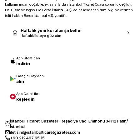
kullanımından doğabilecek zararlardan İstanbul Ticaret Odası sorumlu değildir.
BIST isim ve logosu ile Borsa İstanbul A.Ş. adına açıklanan tüm bilgi ve verilerin
telif hakları Borsa İstanbul A.Ş.’ye aittir.
Haftalık yeni kurulan şirketler
Haftalık listeye göz atın
App Store'dan
indirin
Google Play'den
alın
App Galeri ile
keşfedin
İstanbul Ticaret Gazetesi · Reşadiye Cad. Eminönü 34112 Fatih/
İstanbul
iletisim@istanbulticaretgazetesi.com
+90 212 467 65 15