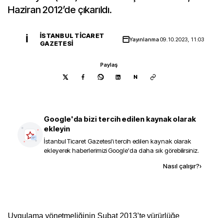
Haziran 2012’de çıkarıldı.
İSTANBUL TICARET
İ
Yayınlanma
09.10.2023, 11:03
GAZETESI
Paylaş
N
Google'da bizi tercih edilen kaynak olarak
ekleyin
İstanbul Ticaret Gazetesi
'i tercih edilen kaynak olarak
ekleyerek haberlerimizi Google'da daha sık görebilirsiniz.
Kaynak ekle
Nasıl çalışır?
›
Uygulama yönetmeliğinin Şubat 2013’te yürürlüğe