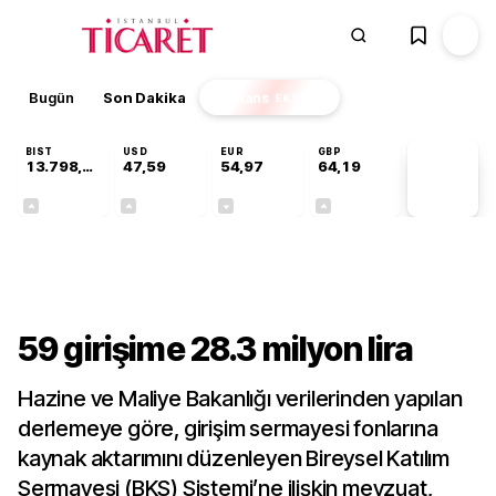
Bugün
Son Dakika
Finans
EKSTRA
BIST
USD
EUR
GBP
13.798,82
47,59
54,97
64,19
PİYASA
VERİLERİ
+0,70%
+0,05%
-0,08%
+0,15%
Gündem
59 girişime 28.3 milyon lira
Hazine ve Maliye Bakanlığı verilerinden yapılan
derlemeye göre, girişim sermayesi fonlarına
kaynak aktarımını düzenleyen Bireysel Katılım
Sermayesi (BKS) Sistemi’ne ilişkin mevzuat,