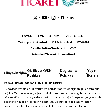
•
•
•
•
İTOTAM
BTM
SoftITo
Kitap İstanbul
Teknopark İstanbul
İDTM İstanbul
İTOSAM
Cemile Sultan Tesisleri
ICVB
İstanbul Ticaret Üniversitesi
Gizlilik ve KVKK
Doğrulama
Yayın
Künye
•
İletişim
•
•
•
Politikası
Politikası
İlkeleri
YASAL UYARI VE SORUMLULUK REDDİ
Bu sayfada yer alan bilgi, yorum ve içerikler yatırım danışmanlığı kapsamında
değildir. Yatırım kararları, kişisel mali durumunuz ile risk ve getiri tercihlerinize
göre yetkili kurumlarla yapılacak yatırım danışmanlığı sözleşmesi çerçevesinde
değerlendirilmelidir. İçeriklerin doğruluğu ve güncelliği için azami özen
gösterilmekle birlikte, olası hata, eksiklik, gecikme veya bu bilgilerin