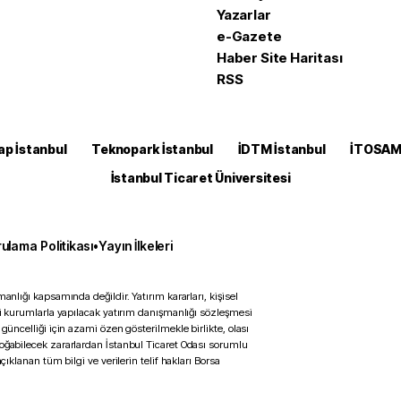
Yazarlar
e-Gazete
Haber Site Haritası
RSS
ap İstanbul
Teknopark İstanbul
İDTM İstanbul
İTOSA
İstanbul Ticaret Üniversitesi
ulama Politikası
•
Yayın İlkeleri
anlığı kapsamında değildir. Yatırım kararları, kişisel
ili kurumlarla yapılacak yatırım danışmanlığı sözleşmesi
 güncelliği için azami özen gösterilmekle birlikte, olası
doğabilecek zararlardan İstanbul Ticaret Odası sorumlu
çıklanan tüm bilgi ve verilerin telif hakları Borsa