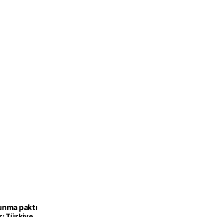
unma paktı
: Türkiye,