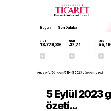
Ekonomiden haberiniz var!
Bugün
Son Dakika
Finans
EKST
BIST
USD
EUR
13.779,39
47,71
55,19
-0,14%
+0,18%
-19,42
0,09
Anasayfa
/
Gündem
/
5 Eylül 2023 gündem özeti…
5 Eylül 2023
özeti…