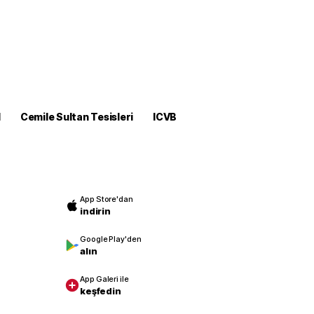
M
Cemile Sultan Tesisleri
ICVB
App Store'dan
indirin
Google Play'den
alın
App Galeri ile
keşfedin