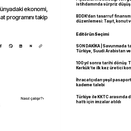
istihdamında sürpriz düşüş
dünyadaki ekonomi,
nat programını takip
BDDK’dan tasarruf finans
düzenlemesi: Taşıt, konut v
limitler değişti
Editörün Seçimi
SON DAKİKA | Savunmada tari
N
Türkiye, Suudi Arabistan v
'Mekke Anlaşması'nı imzala
100 yıl sonra tarihi dönüş: 
Kerkük’te ilk kez üretici k
İhracatçıdan yeşil pasaport
kademe talebi
Kaynak ekle
Türkiye ile KKTC arasında 
Nasıl çalışır?
›
hattı için imzalar atıldı
k