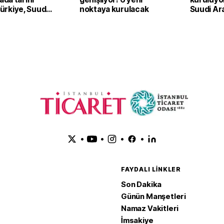
 Türkiye, Suudi
noktaya kurulacak
Suudi Ar
an ve Pakistan
Pakistan
Anlaşması'nı
adım
•
•
•
•
FAYDALI LINKLER
Son Dakika
Günün Manşetleri
Namaz Vakitleri
İmsakiye