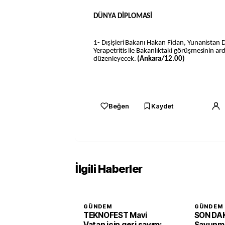
DÜNYA DİPLOMASİ
1- Dışişleri Bakanı Hakan Fidan, Yunanistan D
Yerapetritis ile Bakanlıktaki görüşmesinin ar
düzenleyecek.
(Ankara/12.00)
Beğen
Kaydet
İlgili Haberler
GÜNDEM
GÜNDEM
TEKNOFEST Mavi
SON DAK
Vatan için geri sayım:
Savunma