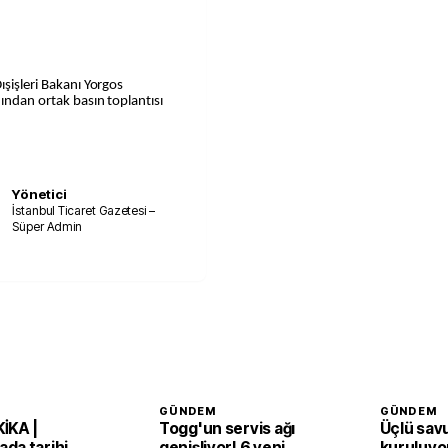
ışişleri Bakanı Yorgos
dından ortak basın toplantısı
Yönetici
İstanbul Ticaret Gazetesi –
Süper Admin
GÜNDEM
GÜNDEM
İKA |
Togg'un servis ağı
Üçlü sav
da tarihi
genişliyor! 6 yeni
kuruluyor