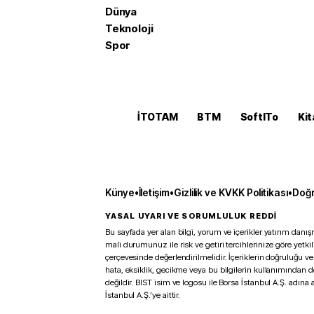
Dünya
Teknoloji
Spor
İTOTAM
BTM
SoftITo
Kit
Künye
•
İletişim
•
Gizlilik ve KVKK Politikası
•
Doğr
YASAL UYARI VE SORUMLULUK REDDİ
Bu sayfada yer alan bilgi, yorum ve içerikler yatırım danışm
mali durumunuz ile risk ve getiri tercihlerinize göre yetk
çerçevesinde değerlendirilmelidir. İçeriklerin doğruluğu ve
hata, eksiklik, gecikme veya bu bilgilerin kullanımından 
değildir. BIST isim ve logosu ile Borsa İstanbul A.Ş. adına a
İstanbul A.Ş.’ye aittir.