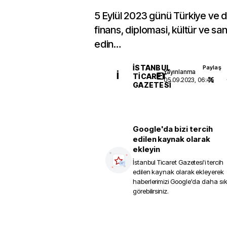
5 Eylül 2023 günü Türkiye ve 
finans, diplomasi, kültür ve sa
edin…
İSTANBUL
Paylaş
Yayınlanma
İ
TICARET
05.09.2023, 06:45
GAZETESI
Google'da bizi tercih
edilen kaynak olarak
ekleyin
İstanbul Ticaret Gazetesi
'i tercih
edilen kaynak olarak ekleyerek
haberlerimizi Google'da daha sı
görebilirsiniz.