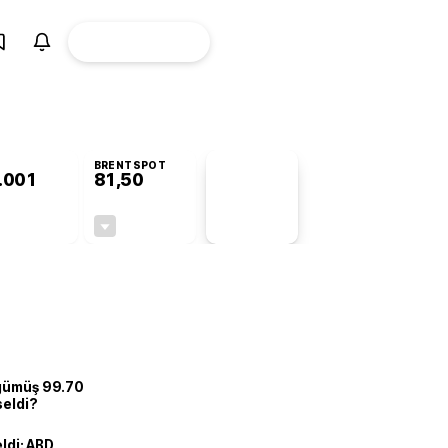
ÜYE
CANLI BORSA
Girişi
BRENTSPOT
.001
81,50
PİYASA
VERİLERİ
+1,09%
-1,55%
+0,00
-1,28
 gümüş 99.70
seldi?
eldi: ABD