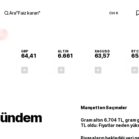
Ara
"
Faiz kararı
"
Ctrl K
RA
GBP
ALTIN
XAGUSD
BTC
64,41
6.661
63,57
65
+0,32%
+0,38%
+2,59%
+3,37%
0,18
0,24
167,96
2,07
Manşetten Seçmeler
 gündem
Gram altın 6.704 TL, gram
TL oldu: Fiyatlar neden yük
Piyasaların beklediği veri g