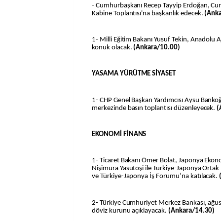
- Cumhurbaşkanı Recep Tayyip Erdoğan, Cum
Kabine Toplantısı'na başkanlık edecek.
(Ank
1- Milli Eğitim Bakanı Yusuf Tekin, Anadolu 
konuk olacak.
(Ankara/10.00)
YASAMA YÜRÜTME SİYASET
1- CHP Genel Başkan Yardımcısı Aysu Bankoğl
merkezinde basın toplantısı düzenleyecek.
(
EKONOMİ FİNANS
1- Ticaret Bakanı Ömer Bolat, Japonya Ekono
Nişimura Yasutoşi ile Türkiye-Japonya Ortak
ve Türkiye-Japonya İş Forumu’na katılacak.
2- Türkiye Cumhuriyet Merkez Bankası, ağustos
döviz kurunu açıklayacak.
(Ankara/14.30)