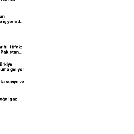
man
e iş yerinde
hi ittifak:
e Pakistan
dı
Türkiye
onuma geliyor
ta seviye ve
doğal gaz