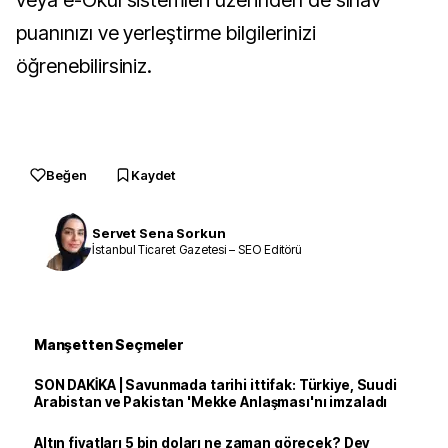
veya e-Okul sistemleri üzerinden de sınav
puanınızı ve yerleştirme bilgilerinizi
öğrenebilirsiniz.
Beğen
Kaydet
Servet Sena Sorkun
İstanbul Ticaret Gazetesi – SEO Editörü
Manşetten Seçmeler
SON DAKİKA | Savunmada tarihi ittifak: Türkiye, Suudi
Arabistan ve Pakistan 'Mekke Anlaşması'nı imzaladı
Altın fiyatları 5 bin doları ne zaman görecek? Dev