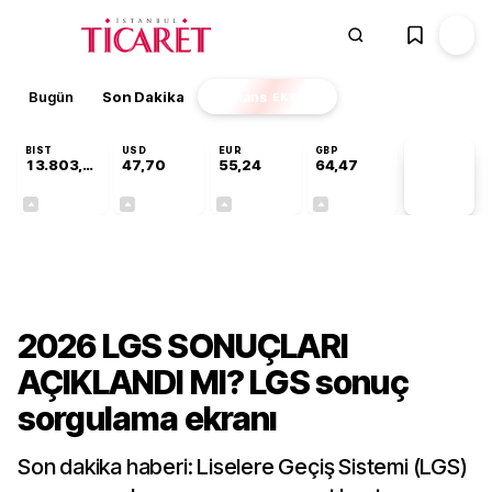
Bugün
Son Dakika
Finans
EKSTRA
BIST
USD
EUR
GBP
13.803,11
47,70
55,24
64,47
PİYASA
VERİLERİ
+0,03%
+0,17%
+0,41%
+0,47%
Gündem
2026 LGS SONUÇLARI
AÇIKLANDI MI? LGS sonuç
sorgulama ekranı
Son dakika haberi: Liselere Geçiş Sistemi (LGS)