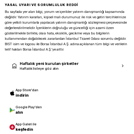
YASAL UYARI VE SORUMLULUK REDDİ
Bu sayfada yer alan bilgi, yorum ve içerikler yatırım danışmanlığı kapsamında
değildir. Yatırım kararları, kişisel mali durumunuz ile risk ve getiri tercihlerinize
göre yetkili kurumlarla yapılacak yatırım danışmanlığı sözleşmesi çerçevesinde
değerlendirilmelidir. İçeriklerin doğruluğu ve güncelliği için azami özen
gösterilmekle birlikte, olası hata, eksiklik, gecikme veya bu bilgilerin
kullanımından doğabilecek zararlardan İstanbul Ticaret Odası sorumlu değildir.
BIST isim ve logosu ile Borsa İstanbul A.Ş. adına açıklanan tüm bilgi ve verilerin
telif hakları Borsa İstanbul A.Ş.’ye aittir.
Haftalık yeni kurulan şirketler
Haftalık listeye göz atın
App Store'dan
indirin
Google Play'den
alın
App Galeri ile
keşfedin