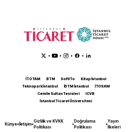
•
•
•
•
İTOTAM
BTM
SoftITo
Kitap İstanbul
Teknopark İstanbul
İDTM İstanbul
İTOSAM
Cemile Sultan Tesisleri
ICVB
İstanbul Ticaret Üniversitesi
Gizlilik ve KVKK
Doğrulama
Yayın
Künye
•
İletişim
•
•
•
Politikası
Politikası
İlkeleri