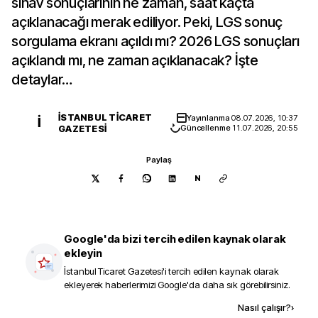
sınav sonuçlarının ne zaman, saat kaçta
açıklanacağı merak ediliyor. Peki, LGS sonuç
sorgulama ekranı açıldı mı? 2026 LGS sonuçları
açıklandı mı, ne zaman açıklanacak? İşte
detaylar…
İSTANBUL TICARET
Yayınlanma
08.07.2026, 10:37
İ
GAZETESI
Güncellenme
11.07.2026, 20:55
Paylaş
N
Google'da bizi tercih edilen kaynak olarak
ekleyin
İstanbul Ticaret Gazetesi
'i tercih edilen kaynak olarak
ekleyerek haberlerimizi Google'da daha sık görebilirsiniz.
Kaynak ekle
Nasıl çalışır?
›