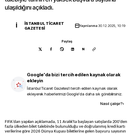
ulaşıldığını açıkladı.
İSTANBUL TICARET
İ
Yayınlanma
30.12.2025, 10:19
GAZETESI
Paylaş
N
Google'da bizi tercih edilen kaynak olarak
ekleyin
İstanbul Ticaret Gazetesi
'i tercih edilen kaynak olarak
ekleyerek haberlerimizi Google'da daha sık görebilirsiniz.
Kaynak ekle
Nasıl çalışır?
›
FIFA'dan yapılan açıklamada, 11 Aralık'ta başlayan satışlarda 200'den
fazla ülkeden bilet talebinde bulunulduğu ve doğrulanmış kredi kartı
verilerine göre 2026 Dünya Kupası biletlerine gelen başvuru sayısının