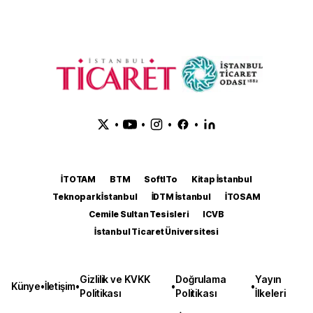
•
•
•
•
İTOTAM
BTM
SoftITo
Kitap İstanbul
Teknopark İstanbul
İDTM İstanbul
İTOSAM
Cemile Sultan Tesisleri
ICVB
İstanbul Ticaret Üniversitesi
Gizlilik ve KVKK
Doğrulama
Yayın
Künye
•
İletişim
•
•
•
Politikası
Politikası
İlkeleri