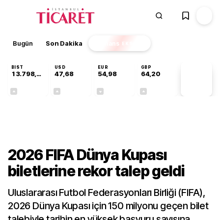
Bugün
Son Dakika
Finans
EKSTRA
BIST
USD
EUR
GBP
13.798,82
47,68
54,98
64,20
PİYASA
VERİLERİ
+0,70%
+0,11%
-0,05%
+0,03%
Gündem
2026 FIFA Dünya Kupası
biletlerine rekor talep geldi
Uluslararası Futbol Federasyonları Birliği (FIFA),
2026 Dünya Kupası için 150 milyonu geçen bilet
talebiyle tarihin en yüksek başvuru sayısına