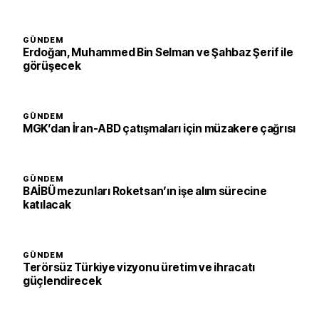
GÜNDEM
Erdoğan, Muhammed Bin Selman ve Şahbaz Şerif ile
görüşecek
GÜNDEM
MGK’dan İran-ABD çatışmaları için müzakere çağrısı
GÜNDEM
BAİBÜ mezunları Roketsan’ın işe alım sürecine
katılacak
GÜNDEM
Terörsüz Türkiye vizyonu üretim ve ihracatı
güçlendirecek