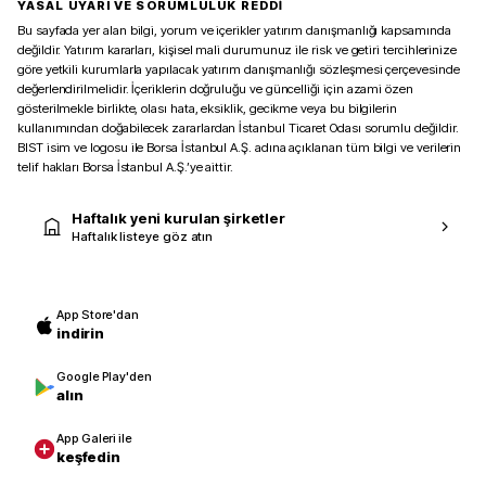
YASAL UYARI VE SORUMLULUK REDDİ
Bu sayfada yer alan bilgi, yorum ve içerikler yatırım danışmanlığı kapsamında
değildir. Yatırım kararları, kişisel mali durumunuz ile risk ve getiri tercihlerinize
göre yetkili kurumlarla yapılacak yatırım danışmanlığı sözleşmesi çerçevesinde
değerlendirilmelidir. İçeriklerin doğruluğu ve güncelliği için azami özen
gösterilmekle birlikte, olası hata, eksiklik, gecikme veya bu bilgilerin
kullanımından doğabilecek zararlardan İstanbul Ticaret Odası sorumlu değildir.
BIST isim ve logosu ile Borsa İstanbul A.Ş. adına açıklanan tüm bilgi ve verilerin
telif hakları Borsa İstanbul A.Ş.’ye aittir.
Haftalık yeni kurulan şirketler
Haftalık listeye göz atın
App Store'dan
indirin
Google Play'den
alın
App Galeri ile
keşfedin