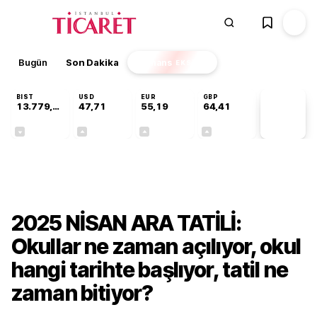
Bugün
Son Dakika
Finans
EKSTRA
BIST
USD
EUR
GBP
13.779,39
47,71
55,19
64,41
PİYASA
VERİLERİ
-0,14%
+0,18%
+0,32%
+0,38%
Gündem
2025 NİSAN ARA TATİLİ:
Okullar ne zaman açılıyor, okul
hangi tarihte başlıyor, tatil ne
zaman bitiyor?