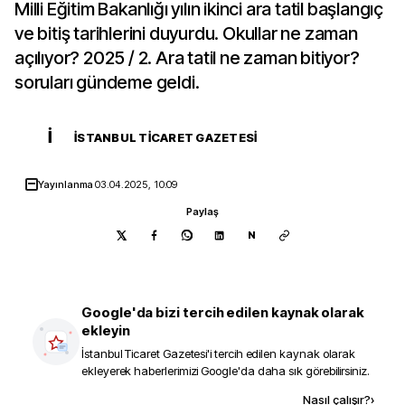
Milli Eğitim Bakanlığı yılın ikinci ara tatil başlangıç
ve bitiş tarihlerini duyurdu. Okullar ne zaman
açılıyor? 2025 / 2. Ara tatil ne zaman bitiyor?
soruları gündeme geldi.
İ
İSTANBUL TICARET GAZETESI
Yayınlanma
03.04.2025, 10:09
Paylaş
N
Google'da bizi tercih edilen kaynak olarak
ekleyin
İstanbul Ticaret Gazetesi
'i tercih edilen kaynak olarak
ekleyerek haberlerimizi Google'da daha sık görebilirsiniz.
Kaynak ekle
Nasıl çalışır?
›