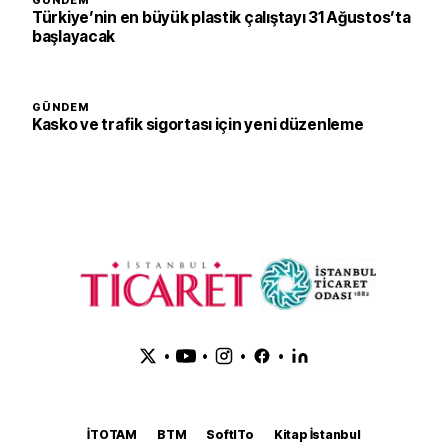
GÜNDEM
Türkiye’nin en büyük plastik çalıştayı 31 Ağustos’ta
başlayacak
GÜNDEM
Kasko ve trafik sigortası için yeni düzenleme
•
•
•
•
İTOTAM
BTM
SoftITo
Kitap İstanbul