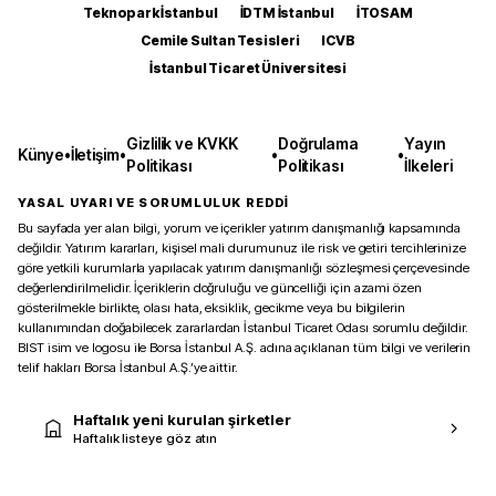
Teknopark İstanbul
İDTM İstanbul
İTOSAM
Cemile Sultan Tesisleri
ICVB
İstanbul Ticaret Üniversitesi
Gizlilik ve KVKK
Doğrulama
Yayın
Künye
•
İletişim
•
•
•
Politikası
Politikası
İlkeleri
YASAL UYARI VE SORUMLULUK REDDİ
Bu sayfada yer alan bilgi, yorum ve içerikler yatırım danışmanlığı kapsamında
değildir. Yatırım kararları, kişisel mali durumunuz ile risk ve getiri tercihlerinize
göre yetkili kurumlarla yapılacak yatırım danışmanlığı sözleşmesi çerçevesinde
değerlendirilmelidir. İçeriklerin doğruluğu ve güncelliği için azami özen
gösterilmekle birlikte, olası hata, eksiklik, gecikme veya bu bilgilerin
kullanımından doğabilecek zararlardan İstanbul Ticaret Odası sorumlu değildir.
BIST isim ve logosu ile Borsa İstanbul A.Ş. adına açıklanan tüm bilgi ve verilerin
telif hakları Borsa İstanbul A.Ş.’ye aittir.
Haftalık yeni kurulan şirketler
Haftalık listeye göz atın