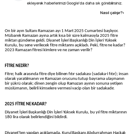
ekleyerek haberlerimizi Google'da daha sık görebilirsiniz.
Kaynak ekle
Nasıl çalışır?
›
On bir ayın Sultanı Ramazan ayı 1 Mart 2025 Cumartesi başlıyor.
Mübarek Ramazan ayına artık kısa bir süre kalmasıyla 2025 fitre
miktarı gündeme geldi. Diyanet İşleri Başkanlığı Din İşleri Yüksek
Kurulu, bu sene verilecek fitre miktarını açıkladı. Peki, fitre ne kadar?
2023 Ramazan fitresi kimlere ve ne zaman verilir?
FİTRE NEDİR?
Fitre; halk arasında fitre diye bilinen fıtır sadakası (sadaka-i fıtır); insan
olarak yaratılmanın ve Ramazan orucunu tutup bayrama ulaşmanın
bir şükrü olarak; dinen zengin olup Ramazan ayının sonuna yetişen
müslümanın, belirli kimselere vermesi vacip olan bir sadakadır.
2025 FİTRE NE KADAR?
Diyanet İşleri Başkanlığı Din İşleri Yüksek Kurulu, bu yıl fitre miktarının
180 lira olarak belirlendiğini bildirdi.
Diyanet'ten yapılan açıklamada, Kurul Başkanı Abdurrahman Haçkalı