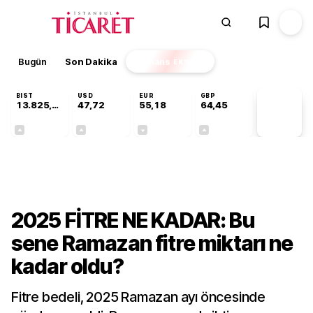
Bugün
Son Dakika
Finans
EKSTRA
BIST
USD
EUR
GBP
13.825,07
47,72
55,18
64,45
PİYASA
VERİLERİ
+0,33%
+0,02%
-0,01%
+0,06%
Gündem
2025 FİTRE NE KADAR: Bu
sene Ramazan fitre miktarı ne
kadar oldu?
Fitre bedeli, 2025 Ramazan ayı öncesinde