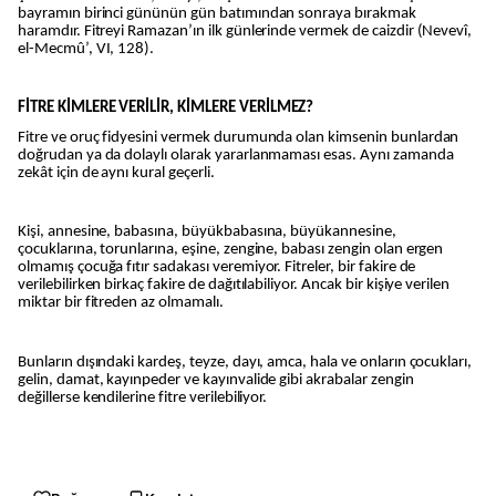
bayramın birinci gününün gün batımından sonraya bırakmak
haramdır. Fitreyi Ramazan’ın ilk günlerinde vermek de caizdir (Nevevî,
el-Mecmû’, VI, 128).
FİTRE KİMLERE VERİLİR, KİMLERE VERİLMEZ?
Fitre ve oruç fidyesini vermek durumunda olan kimsenin bunlardan
doğrudan ya da dolaylı olarak yararlanmaması esas. Aynı zamanda
zekât için de aynı kural geçerli.
Kişi, annesine, babasına, büyükbabasına, büyükannesine,
çocuklarına, torunlarına, eşine, zengine, babası zengin olan ergen
olmamış çocuğa fıtır sadakası veremiyor. Fitreler, bir fakire de
verilebilirken birkaç fakire de dağıtılabiliyor. Ancak bir kişiye verilen
miktar bir fitreden az olmamalı.
Bunların dışındaki kardeş, teyze, dayı, amca, hala ve onların çocukları,
gelin, damat, kayınpeder ve kayınvalide gibi akrabalar zengin
değillerse kendilerine fitre verilebiliyor.