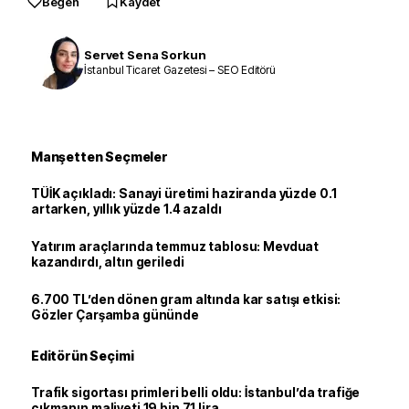
Beğen
Kaydet
Servet Sena Sorkun
İstanbul Ticaret Gazetesi – SEO Editörü
Manşetten Seçmeler
TÜİK açıkladı: Sanayi üretimi haziranda yüzde 0.1
artarken, yıllık yüzde 1.4 azaldı
Yatırım araçlarında temmuz tablosu: Mevduat
kazandırdı, altın geriledi
6.700 TL’den dönen gram altında kar satışı etkisi:
Gözler Çarşamba gününde
Editörün Seçimi
Trafik sigortası primleri belli oldu: İstanbul’da trafiğe
çıkmanın maliyeti 19 bin 71 lira