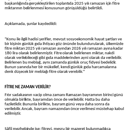
başkanlığında gerçekleştirilen toplantıda 2025 yılı ramazan için fitre
miktarının belirlenmesi konusunun görüşüldüğü belirtildi.
Açıklamada, şunlar kaydedildi:
"Konu ile ilgili hadisi şerifler, mevcut sosyoekonomik hayat şartları ve
bir kişinin günlük gıda ihtiyacı göz önünde bulundurularak, ülkemizde
fitre miktarı 2025 yılı ramazan ayından 2026 yılı ramazan ayına kadar
180 lira olarak belirlenmiştir. Fitre olarak belirlenen miktar, nakdi
olarak verilebileceği gibi gıda maddelerinden ayni olarak da verilebilir.
Belirlenen bu meblağ, aynı zamanda günlük oruç fidyesi bedelidir.
Bunun yanında her bir mükellef, kendi günlük gıda harcamalarına
denk düşecek bir meblağı fitre olarak verebilir."
FİTRE NE ZAMAN VERİLİR?
Fıtır sadakasının vacip olma zamanı Ramazan bayramının birinci günü
olmakla birlikte, bayramdan önce de verilebilir. Hatta bu daha
faziletlidir. Bununla birlikte, bayram günü veya daha sonra da
verilebilir. Ancak, bayram namazından önce verilmesi müstehap kabul
edilmiştir.
Şâfiî mezhebinde ise; fitreyi, meşru bir mazeret bulunmadıkça