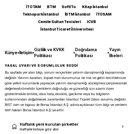
İTOTAM
BTM
SoftITo
Kitap İstanbul
Teknopark İstanbul
İDTM İstanbul
İTOSAM
Cemile Sultan Tesisleri
ICVB
İstanbul Ticaret Üniversitesi
Gizlilik ve KVKK
Doğrulama
Yayın
Künye
•
İletişim
•
•
•
Politikası
Politikası
İlkeleri
YASAL UYARI VE SORUMLULUK REDDİ
Bu sayfada yer alan bilgi, yorum ve içerikler yatırım danışmanlığı kapsamında
değildir. Yatırım kararları, kişisel mali durumunuz ile risk ve getiri tercihlerinize
göre yetkili kurumlarla yapılacak yatırım danışmanlığı sözleşmesi çerçevesinde
değerlendirilmelidir. İçeriklerin doğruluğu ve güncelliği için azami özen
gösterilmekle birlikte, olası hata, eksiklik, gecikme veya bu bilgilerin
kullanımından doğabilecek zararlardan İstanbul Ticaret Odası sorumlu değildir.
BIST isim ve logosu ile Borsa İstanbul A.Ş. adına açıklanan tüm bilgi ve verilerin
telif hakları Borsa İstanbul A.Ş.’ye aittir.
Haftalık yeni kurulan şirketler
Haftalık listeye göz atın